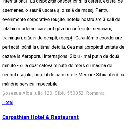
international. La dispoziția oaspeților și la cerere, există, de
asemenea, o saună uscată și o sală de masaj. Pentru
evenimente corporative reușite, hotelul nostru are 3 săli de
întâlniri moderne, care pot găzdui conferințe, seminarii,
traininguri, clădiri de echipă, recepții.Garantăm o coordonare
perfectă, până la ultimul detaliu. Cea mai apropiată unitate de
cazare la Aeroportul Internațional Sibiu - mai puțin de două
minute - și la doar câteva minute de mers cu mașina de
centrul orașului, hotelul de patru stele Mercure Sibiu oferă cu
mândrie servicii impecabile.
Șoseaua Alba Iulia 120, Sibiu 550052, Romania
Hotel
Carpathian Hotel & Restaurant