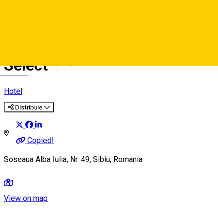
Select ***
Deutsch
Hotel
Distribuie
Copied!
Soseaua Alba Iulia, Nr. 49, Sibiu, Romania
View on map