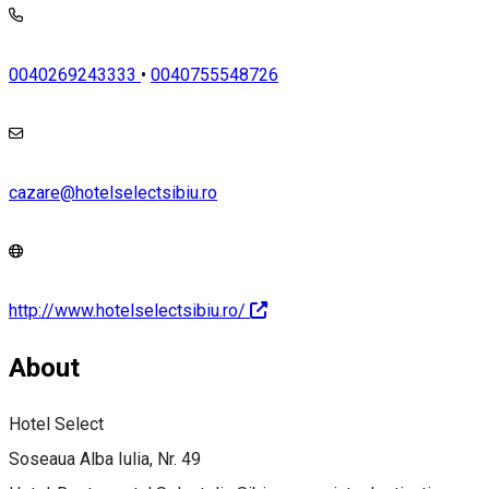
0040269243333
•
0040755548726
cazare@hotelselectsibiu.ro
http://www.hotelselectsibiu.ro/
About
Hotel Select
Soseaua Alba Iulia, Nr. 49