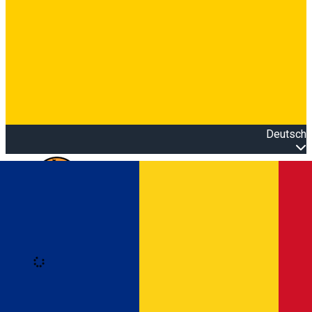
Deutsch
Open main menu
Loading
Anmeldung
Anmelden