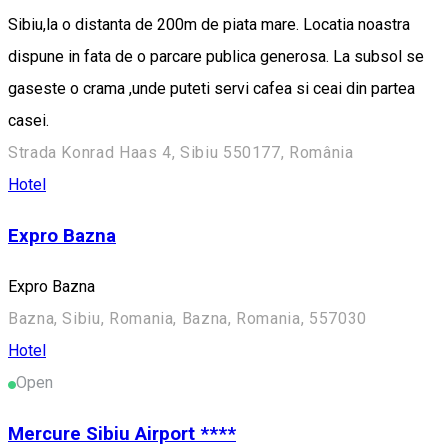
Sibiu,la o distanta de 200m de piata mare. Locatia noastra
dispune in fata de o parcare publica generosa. La subsol se
gaseste o crama ,unde puteti servi cafea si ceai din partea
casei.
Strada Konrad Haas 4, Sibiu 550177, România
Hotel
Expro Bazna
Expro Bazna
Bazna, Sibiu, Romania, Bazna, Romania, 557030
Hotel
Open
Mercure Sibiu Airport ****