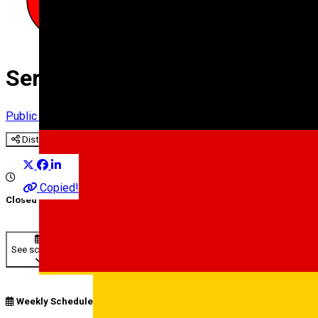
Serviciul Stare Civilă - Proced
Public service
Distribuie
Copied!
Closed
See schedule
Weekly Schedule