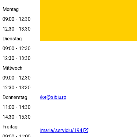
Bulevardul Victoriei nr.1-3, Sibiu, Romania
Montag
09:00
-
12:30
12:30
-
13:30
View on map
Dienstag
Deutsch
09:00
-
12:30
12:30
-
13:30
0269208991
Mittwoch
09:00
-
12:30
12:30
-
13:30
evidentapersoanelor@sibiu.ro
Donnerstag
11:00
-
14:30
14:30
-
15:30
Freitag
https://sibiu.ro/primaria/serviciu/194
09:00
-
11:00