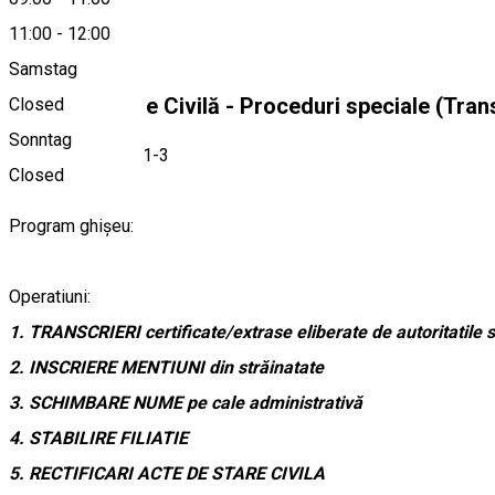
About
11:00
-
12:00
Samstag
Serviciul Stare Civilă - Proceduri speciale (Trans
Closed
Sonntag
B-dul. Victoriei nr.1-3
Closed
Program ghișeu:
Operatiuni:
1. TRANSCRIERI certificate/extrase eliberate de autoritatile s
2. INSCRIERE MENTIUNI din străinatate
3. SCHIMBARE NUME pe cale administrativă
4. STABILIRE FILIATIE
5. RECTIFICARI ACTE DE STARE CIVILA