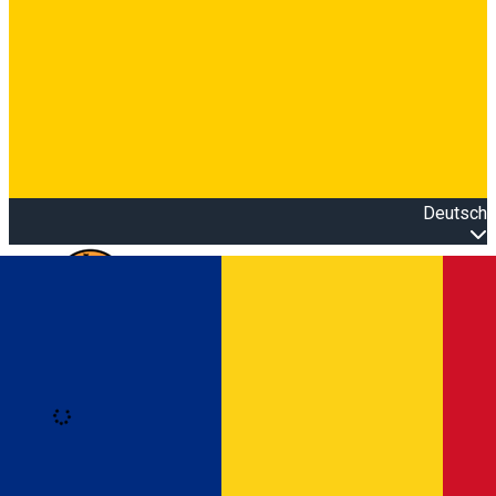
Deutsch
Open main menu
Loading
Anmeldung
Anmelden