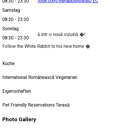
https://www.facebook.com/therabbitholesb/
08:30
-
23:30
Samstag
About
08:30
-
23:30
Sonntag
Povestea continuă într-o nouă vizuină �!
08:30
-
23:30
Follow the White Rabbit to his new home �
Küche
International
Românească
Vegetarian
Eigenschaften
Pet Friendly
Reservations
Terasă
Photo Gallery