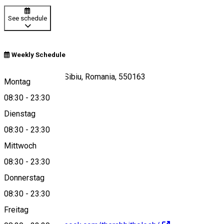
See schedule
Weekly Schedule
Piata Mare nr.11, Sibiu, Romania, 550163
Montag
08:30
-
23:30
Dienstag
View on map
08:30
-
23:30
Mittwoch
08:30
-
23:30
+40749496581
Donnerstag
08:30
-
23:30
Freitag