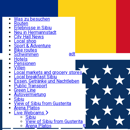
Entdecke
Was zu besuchen
Routen
Nützliche informationen
Erlebnisse in Sibiu
Podcast
Neu in Hermannstadt
Kultur
City Hall News
Aktivitäten & Abenteuer
Museen
Local shop
Kirchen
Sibiu Handwerker
Sport & Adventure
Parks, Zoo
Sibiul Verde
Bike routes
Unterkunft
Im Umkreis von Hermannstadt
Public services
Schwimmen
Română
Bildung
Reiten
Hotels
Wie komme ich nach Sibiu?
Fitnessstudio
Pensionen
Essen, Getränke & Nachtleben
Touristeninfo
Loc de joacă indoor
Villen
Reiseführer
Loc de joacă outdoor
Hostels
Local markets and grocery stores
Guided tours
Ski
Motels
Local breakfast Sibiu
Transport & Parken
Local publication
Eislaufen
Camping
Essen, Getränke und Nachtleben
Schönheitssalon
Yoga
Zimmer zu vermieten
Pizza
Public Transport
Wohnungen
Fast Food
Green Line
Live Webcams
Unterkunft außerhalb von Sibiu
Kaffeestube
Autovermietung
Konditorei
Fahrad verleih
Sibiu
Pub, Bar
Scooter rentals
View of Sibiu from Gusterita
Nachtclubs
Taxi
Arena Platoș
Bäckerei
Ride Sharing
Live Webcams
Home
City Hall News
Sibiul va avea încă 10 stații de
Park-Tickets
Sibiu
Parkplätze
View of Sibiu from Gusterita
încărcare
Ladestationen für Elektrofahrzeuge
Arena Platoș