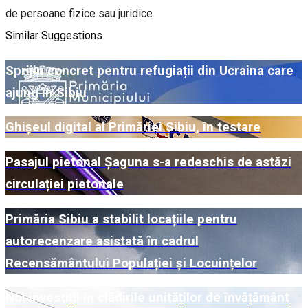
de persoane fizice sau juridice.
Similar Suggestions
Sprijin concret pentru refugiații din Ucraina care
ajung în Sibiu
Ghișeul digital al Primăriei Sibiu, în testare
Pasajul pietonal Șaguna s-a redeschis de astăzi
circulației pietonale
Primăria Sibiu a stabilit locațiile pentru
autorecenzare asistată în cadrul
Recensământului Populației și Locuințelor
Noi investiții în clădirile unităților de învățământ