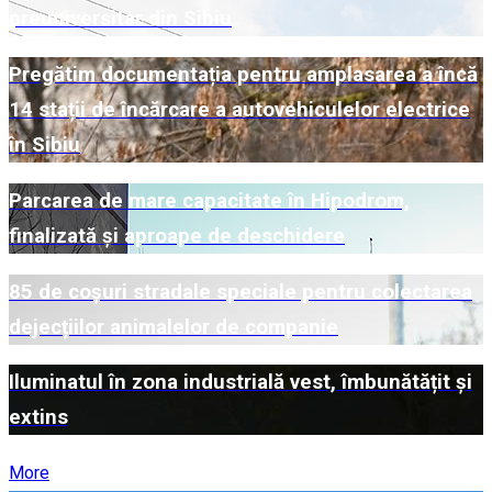
preuniversitar din Sibiu
Pregătim documentația pentru amplasarea a încă
14 stații de încărcare a autovehiculelor electrice
în Sibiu
Parcarea de mare capacitate în Hipodrom,
finalizată și aproape de deschidere
85 de coșuri stradale speciale pentru colectarea
dejecțiilor animalelor de companie
Iluminatul în zona industrială vest, îmbunătățit și
extins
More