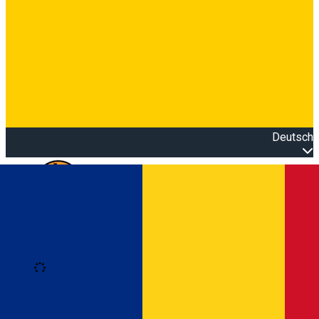
Deutsch
Open main menu
Loading
Anmeldung
Anmelden