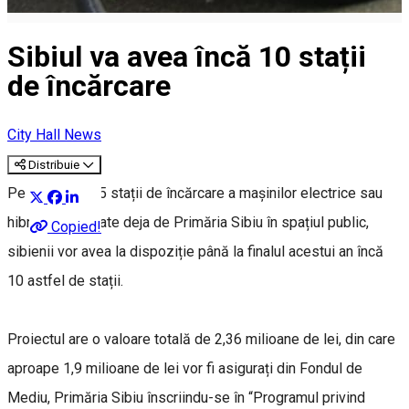
Sibiul va avea încă 10 stații
de încărcare
City Hall News
Distribuie
Pe lângă cele 5 stații de încărcare a mașinilor electrice sau
hibride amenajate deja de Primăria Sibiu în spațiul public,
Copied!
sibienii vor avea la dispoziție până la finalul acestui an încă
10 astfel de stații.
Proiectul are o valoare totală de 2,36 milioane de lei, din care
aproape 1,9 milioane de lei vor fi asigurați din Fondul de
Mediu, Primăria Sibiu înscriindu-se în “Programul privind