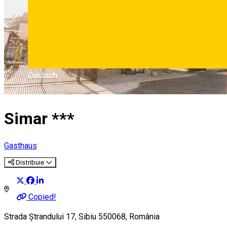
Deutsch
Simar ***
Gasthaus
Distribuie
Copied!
Strada Ștrandului 17, Sibiu 550068, România