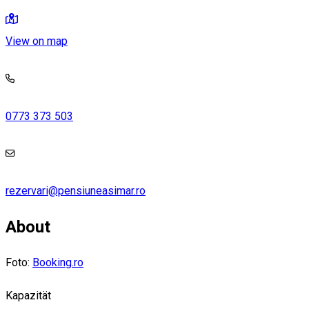
View on map
0773 373 503
rezervari@pensiuneasimar.ro
About
Foto:
Booking.ro
Kapazität