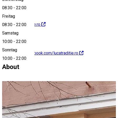
08:30
-
22:00
Freitag
https://lucatraditie.ro
08:30
-
22:00
Samstag
10:00
-
22:00
Sonntag
https://www.facebook.com/lucatraditie.ro
10:00
-
22:00
About