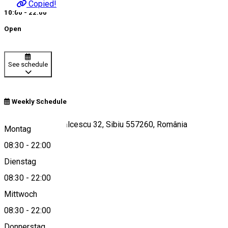
Copied!
10:00 - 22:00
Open
See schedule
Weekly Schedule
Strada Nicolae Bălcescu 32, Sibiu 557260, România
Montag
08:30
-
22:00
Dienstag
View on map
08:30
-
22:00
Mittwoch
08:30
-
22:00
0723375967
Donnerstag