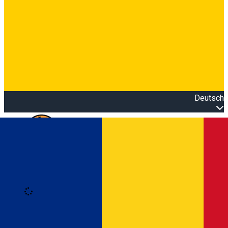
Deutsch
Open main menu
Loading
Anmeldung
Anmelden