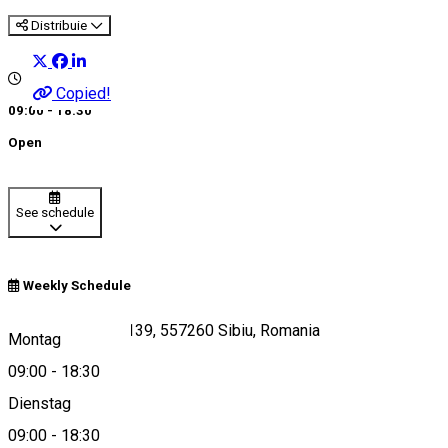
Distribuie
Copied!
09:00 - 18:30
Open
See schedule
Weekly Schedule
Calea Dumbrăvii 139, 557260 Sibiu, Romania
Montag
09:00
-
18:30
Dienstag
View on map
09:00
-
18:30