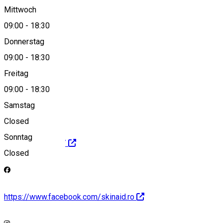
Mittwoch
09:00
-
18:30
0758 369 525
Donnerstag
09:00
-
18:30
Freitag
office@skinaid.ro
09:00
-
18:30
Samstag
Closed
Sonntag
https://skinaid.ro/
Closed
https://www.facebook.com/skinaid.ro