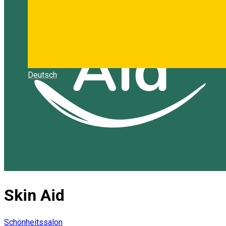
Deutsch
Skin Aid
Schönheitssalon