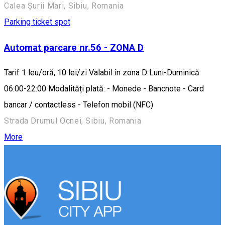
Calea Șurii Mari, Sibiu, Romania
Parking ticket spot
Automat parcare nr.56 - ZONA D
Tarif 1 leu/oră, 10 lei/zi Valabil în zona D Luni-Duminică
06:00-22:00 Modalități plată: - Monede - Bancnote - Card
bancar / contactless - Telefon mobil (NFC)
Strada Drumul Ocnei, Sibiu, Romania
More