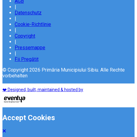
AGB
|
Datenschutz
|
Cookie-Richtlinie
|
Copyright
|
Pressemappe
|
Fii Pregătit
© Copyright 2026 Primăria Municipiului Sibiu. Alle Rechte
vorbehalten
❤️ Designed, built, maintained & hosted by
Accept Cookies