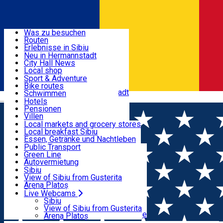
Entdecke
Was zu besuchen
Routen
Nützliche informationen
Erlebnisse in Sibiu
Podcast
Neu in Hermannstadt
Kultur
City Hall News
Aktivitäten & Abenteuer
Museen
Local shop
Kirchen
Sibiu Handwerker
Sport & Adventure
Parks, Zoo
Sibiul Verde
Bike routes
Unterkunft
Im Umkreis von Hermannstadt
Public services
Schwimmen
Română
Bildung
Reiten
Hotels
Wie komme ich nach Sibiu?
Fitnessstudio
Pensionen
Essen, Getränke & Nachtleben
Touristeninfo
Loc de joacă indoor
Villen
Reiseführer
Loc de joacă outdoor
Hostels
Local markets and grocery stores
Guided tours
Ski
Motels
Local breakfast Sibiu
Transport & Parken
Local publication
Eislaufen
Camping
Essen, Getränke und Nachtleben
Schönheitssalon
Yoga
Zimmer zu vermieten
Pizza
Public Transport
Wohnungen
Fast Food
Green Line
Live Webcams
Unterkunft außerhalb von Sibiu
Kaffeestube
Autovermietung
Konditorei
Fahrad verleih
Sibiu
Pub, Bar
Scooter rentals
View of Sibiu from Gusterita
Nachtclubs
Taxi
Arena Platoș
Bäckerei
Ride Sharing
Live Webcams
Home
Parking ticket spot
Strada Ocnei, nr. 25 -
Park-Tickets
Sibiu
Parkplätze
View of Sibiu from Gusterita
bar/cafenea
Ladestationen für Elektrofahrzeuge
Arena Platoș