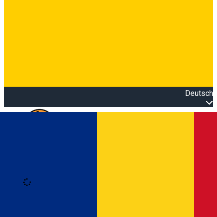
Deutsch
Open main menu
Loading
Anmeldung
Anmelden