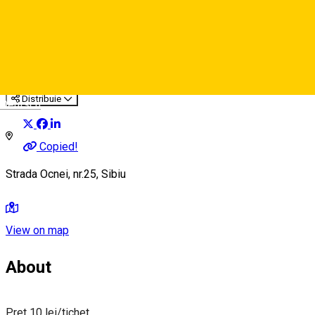
Strada Ocnei, nr. 25 -
bar/cafenea
Parking ticket spot
Distribuie
Deutsch
Copied!
Strada Ocnei, nr.25, Sibiu
View on map
About
Pret 10 lei/tichet