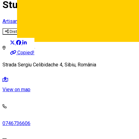
Studio Decor
Artisan
Distribuie
Deutsch
Copied!
Strada Sergiu Celibidache 4, Sibiu, România
View on map
0746736606