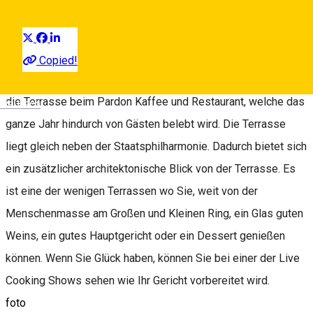
Distribuie
Pardon Cafe & Restaurant
Man hört oft, das die Harteneck Gasse (Strada Cetatii) die
Copied!
schönste Straße der Stadt ist. Was sicherlich dazu beiträgt ist
die Terrasse beim Pardon Kaffee und Restaurant, welche das
Deutsch
ganze Jahr hindurch von Gästen belebt wird. Die Terrasse
liegt gleich neben der Staatsphilharmonie. Dadurch bietet sich
ein zusätzlicher architektonische Blick von der Terrasse. Es
ist eine der wenigen Terrassen wo Sie, weit von der
Menschenmasse am Großen und Kleinen Ring, ein Glas guten
Weins, ein gutes Hauptgericht oder ein Dessert genießen
können. Wenn Sie Glück haben, können Sie bei einer der Live
Cooking Shows sehen wie Ihr Gericht vorbereitet wird.
foto