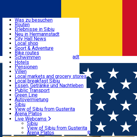
Entdecke
Was zu besuchen
Routen
Nützliche informationen
Erlebnisse in Sibiu
Podcast
Neu in Hermannstadt
Kultur
City Hall News
Aktivitäten & Abenteuer
Museen
Local shop
Kirchen
Sibiu Handwerker
Sport & Adventure
Parks, Zoo
Sibiul Verde
Bike routes
Unterkunft
Im Umkreis von Hermannstadt
Public services
Schwimmen
Română
Bildung
Reiten
Hotels
Wie komme ich nach Sibiu?
Fitnessstudio
Pensionen
Essen, Getränke & Nachtleben
Touristeninfo
Loc de joacă indoor
Villen
Reiseführer
Loc de joacă outdoor
Hostels
Local markets and grocery stores
Guided tours
Ski
Motels
Local breakfast Sibiu
Transport & Parken
Local publication
Eislaufen
Camping
Essen, Getränke und Nachtleben
Schönheitssalon
Yoga
Zimmer zu vermieten
Pizza
Public Transport
Wohnungen
Fast Food
Green Line
Live Webcams
Unterkunft außerhalb von Sibiu
Kaffeestube
Autovermietung
Konditorei
Fahrad verleih
Sibiu
Pub, Bar
Scooter rentals
View of Sibiu from Gusterita
Nachtclubs
Taxi
Arena Platoș
Bäckerei
Ride Sharing
Live Webcams
Home
Places
Sommer Tipps – Hermannstadts Top
Park-Tickets
Sibiu
Parkplätze
View of Sibiu from Gusterita
Terrassen
Ladestationen für Elektrofahrzeuge
Arena Platoș