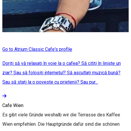
Go to Atrium Classic Cafe's profile
Doriţi să vă relaxaţi în voie la o cafea? Să citiţi în linişte un
ziar? Sau să folosiţi internetul? Să ascultaţi muzică bună?
Sau să staţi la o poveste cu prietenii? Sau pur...
Cafe Wien
Es gibt viele Gründe weshalb wir die Terrasse des Kaffee
Wien empfehlen. Die Hauptgründe dafür sind die schönen