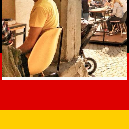
Sommer Tipps –
Hermannstadts Top
Terrassen
Erfahrungen
Experiences
Erfahrungen in Sibiu