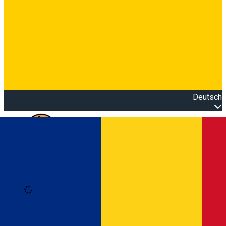
Deutsch
Open main menu
Loading
Anmeldung
Anmelden