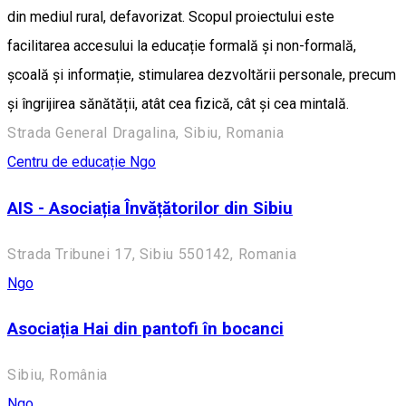
din mediul rural, defavorizat. Scopul proiectului este
facilitarea accesului la educație formală și non-formală,
școală și informație, stimularea dezvoltării personale, precum
și îngrijirea sănătății, atât cea fizică, cât și cea mintală.
Strada General Dragalina, Sibiu, Romania
Centru de educație
Ngo
AIS - Asociația Învățătorilor din Sibiu
Strada Tribunei 17, Sibiu 550142, Romania
Ngo
Asociația Hai din pantofi în bocanci
Sibiu, România
Ngo