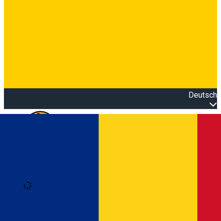
Deutsch
Open main menu
Loading
Anmeldung
Anmelden