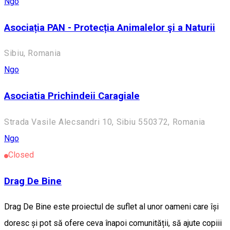
Ngo
Asociația PAN - Protecția Animalelor şi a Naturii
Sibiu, Romania
Ngo
Asociatia Prichindeii Caragiale
Strada Vasile Alecsandri 10, Sibiu 550372, Romania
Ngo
Closed
Drag De Bine
Drag De Bine este proiectul de suflet al unor oameni care își
doresc și pot să ofere ceva înapoi comunității, să ajute copiii