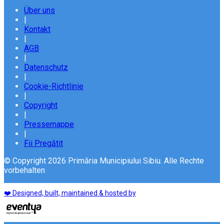
Über uns
|
Kontakt
|
AGB
|
Datenschutz
|
Cookie-Richtlinie
|
Copyright
|
Pressemappe
|
Fii Pregătit
© Copyright 2026 Primăria Municipiului Sibiu. Alle Rechte
vorbehalten
❤️ Designed, built, maintained & hosted by