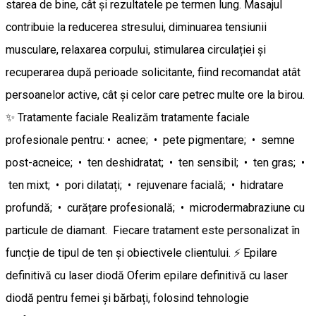
starea de bine, cât și rezultatele pe termen lung. Masajul
contribuie la reducerea stresului, diminuarea tensiunii
musculare, relaxarea corpului, stimularea circulației și
recuperarea după perioade solicitante, fiind recomandat atât
persoanelor active, cât și celor care petrec multe ore la birou.
✨ Tratamente faciale Realizăm tratamente faciale
profesionale pentru: • acnee; • pete pigmentare; • semne
post-acneice; • ten deshidratat; • ten sensibil; • ten gras; •
ten mixt; • pori dilatați; • rejuvenare facială; • hidratare
profundă; • curățare profesională; • microdermabraziune cu
particule de diamant. Fiecare tratament este personalizat în
funcție de tipul de ten și obiectivele clientului. ⚡ Epilare
definitivă cu laser diodă Oferim epilare definitivă cu laser
diodă pentru femei și bărbați, folosind tehnologie