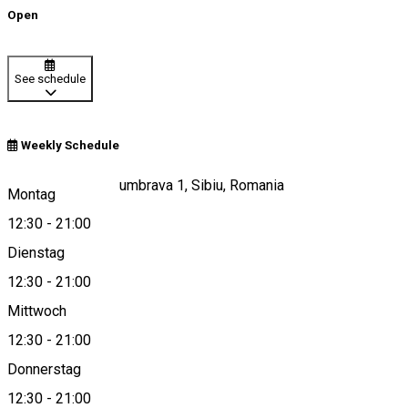
Open
See schedule
Weekly Schedule
Strada Pădurea Dumbrava 1, Sibiu, Romania
Montag
12:30
-
21:00
Dienstag
View on map
12:30
-
21:00
Mittwoch
12:30
-
21:00
0741031283
Donnerstag
12:30
-
21:00