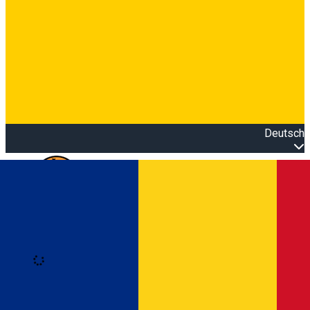
Deutsch
Open main menu
Loading
Anmeldung
Anmelden