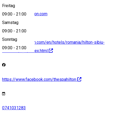
Freitag
receptie.spa@hilton.com
09:00
-
21:00
Samstag
09:00
-
21:00
Sonntag
http://www3.hilton.com/en/hotels/romania/hilton-sibiu-
09:00
-
21:00
SBZHIHI/spa/index.html
https://www.facebook.com/thespahilton
0741031283