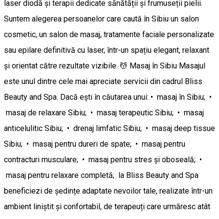
laser diodă și terapii dedicate sănătății și frumuseții pielii.
Suntem alegerea persoanelor care caută în Sibiu un salon
cosmetic, un salon de masaj, tratamente faciale personalizate
sau epilare definitivă cu laser, într-un spațiu elegant, relaxant
și orientat către rezultate vizibile. 💆 Masaj în Sibiu Masajul
este unul dintre cele mai apreciate servicii din cadrul Bliss
Beauty and Spa. Dacă ești în căutarea unui: • masaj în Sibiu; •
masaj de relaxare Sibiu; • masaj terapeutic Sibiu; • masaj
anticelulitic Sibiu; • drenaj limfatic Sibiu; • masaj deep tissue
Sibiu; • masaj pentru dureri de spate; • masaj pentru
contracturi musculare; • masaj pentru stres și oboseală; •
masaj pentru relaxare completă; la Bliss Beauty and Spa
beneficiezi de ședințe adaptate nevoilor tale, realizate într-un
ambient liniștit și confortabil, de terapeuți care urmăresc atât