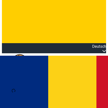
Deutsch
Open main menu
Loading
Anmeldung
Anmelden