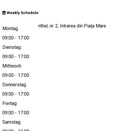
Weekly Schedule
Str. Samuel Brukenthal, nr. 2, Intrarea din Piaţa Mare
Montag
09:00
-
17:00
Dienstag
View on map
09:00
-
17:00
Mittwoch
09:00
-
17:00
0269208913
Donnerstag
09:00
-
17:00
Freitag
turism@sibiu.ro
09:00
-
17:00
Samstag