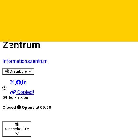
Touristeninformationszentru
- Sibiu, das historische
Zentrum
Deutsch
Informationszentrum
Distribuie
Copied!
09:00 - 17:00
Closed
Opens at
09:00
See schedule