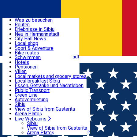
Entdecke
Was zu besuchen
Routen
Nützliche informationen
Erlebnisse in Sibiu
Podcast
Neu in Hermannstadt
Kultur
City Hall News
Aktivitäten & Abenteuer
Museen
Local shop
Kirchen
Sibiu Handwerker
Sport & Adventure
Parks, Zoo
Sibiul Verde
Bike routes
Unterkunft
Im Umkreis von Hermannstadt
Public services
Schwimmen
Română
Bildung
Reiten
Hotels
Wie komme ich nach Sibiu?
Fitnessstudio
Pensionen
Essen, Getränke & Nachtleben
Touristeninfo
Loc de joacă indoor
Villen
Reiseführer
Loc de joacă outdoor
Hostels
Local markets and grocery stores
Guided tours
Ski
Motels
Local breakfast Sibiu
Transport & Parken
Local publication
Eislaufen
Camping
Essen, Getränke und Nachtleben
Schönheitssalon
Yoga
Zimmer zu vermieten
Pizza
Public Transport
Wohnungen
Fast Food
Green Line
Live Webcams
Unterkunft außerhalb von Sibiu
Kaffeestube
Autovermietung
Konditorei
Fahrad verleih
Sibiu
Pub, Bar
Scooter rentals
View of Sibiu from Gusterita
Nachtclubs
Taxi
Arena Platoș
Bäckerei
Ride Sharing
Live Webcams
Home
Informationszentrum
Park-Tickets
Sibiu
Parkplätze
View of Sibiu from Gusterita
Touristeninformationszentrum - Sibiu, das historische
Ladestationen für Elektrofahrzeuge
Arena Platoș