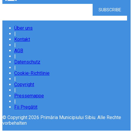
Über uns
|
Kontakt
|
AGB
|
Datenschutz
|
Cookie-Richtlinie
|
Copyright
|
Pressemappe
|
Fii Pregătit
© Copyright 2026 Primăria Municipiului Sibiu. Alle Rechte
vorbehalten