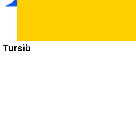
Deutsch
Tursib