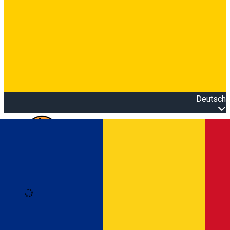
Deutsch
Open main menu
Loading
Anmeldung
Anmelden