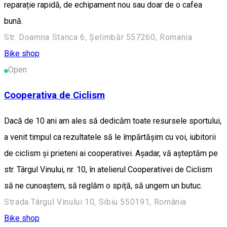
reparație rapidă, de echipament nou sau doar de o cafea
bună.
Str. Doamna Stanca 6, Șelimbăr 557260, Romania
Bike shop
Open
Cooperativa de Ciclism
Dacă de 10 ani am ales să dedicăm toate resursele sportului,
a venit timpul ca rezultatele să le împărtășim cu voi, iubitorii
de ciclism și prieteni ai cooperativei. Așadar, vă așteptăm pe
str. Târgul Vinului, nr. 10, în atelierul Cooperativei de Ciclism
să ne cunoaștem, să reglăm o spiță, să ungem un butuc.
Strada Târgul Vinului 10, Sibiu 550191, România
Bike shop