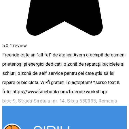
5.0
1 review
Freeride este un ”alt fel” de atelier. Avem o echipă de oameni
prietenoși și energici dedicați, o zonă de reparații biciclete și
schiuri, o zonă de self service pentru cei care știu să își
repare ei bicicleta. Wi-fi gratuit. Te așteptăm! *surse text &
foto: https://www.facebook.com/freeride.workshop/
bloc 9, Strada Siretului nr. 14, Sibiu 550395, Romania