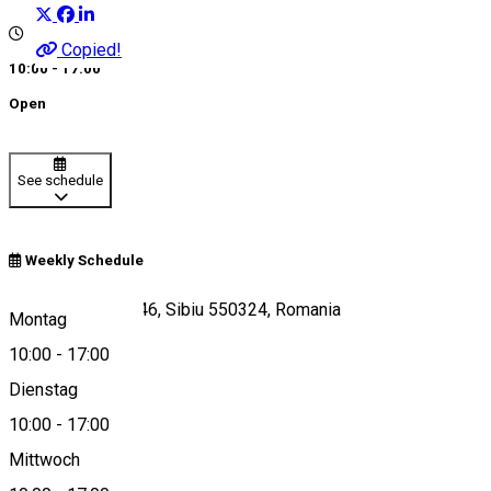
Copied!
10:00 - 17:00
Open
See schedule
Weekly Schedule
Calea Dumbrăvii 46, Sibiu 550324, Romania
Montag
10:00
-
17:00
Dienstag
View on map
10:00
-
17:00
Mittwoch