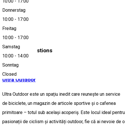
10:00
-
17:00
0269 216 930
Donnerstag
10:00
-
17:00
About
Freitag
Bike Shop
10:00
-
17:00
Samstag
Similar Suggestions
10:00
-
14:00
Cafe
Bike shop
Sonntag
Closed
Ultra Outdoor
Ultra Outdoor este un spațiu inedit care reunește un service
de biciclete, un magazin de articole sportive și o cafenea
primitoare – totul sub același acoperiș. Este locul ideal pentru
pasionații de ciclism și activități outdoor, fie că ai nevoie de o