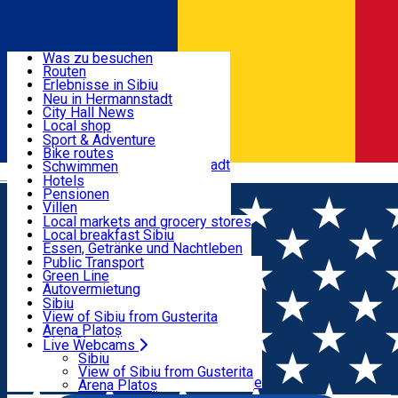
Entdecke
Was zu besuchen
Routen
Nützliche informationen
Erlebnisse in Sibiu
Podcast
Neu in Hermannstadt
Kultur
City Hall News
Aktivitäten & Abenteuer
Museen
Local shop
Kirchen
Sibiu Handwerker
Sport & Adventure
Parks, Zoo
Sibiul Verde
Bike routes
Unterkunft
Im Umkreis von Hermannstadt
Public services
Schwimmen
Română
Bildung
Reiten
Hotels
Wie komme ich nach Sibiu?
Fitnessstudio
Pensionen
Essen, Getränke & Nachtleben
Touristeninfo
Loc de joacă indoor
Villen
Reiseführer
Loc de joacă outdoor
Hostels
Local markets and grocery stores
Guided tours
Ski
Motels
Local breakfast Sibiu
Transport & Parken
Local publication
Eislaufen
Camping
Essen, Getränke und Nachtleben
Schönheitssalon
Yoga
Zimmer zu vermieten
Pizza
Public Transport
Wohnungen
Fast Food
Green Line
Live Webcams
Unterkunft außerhalb von Sibiu
Kaffeestube
Autovermietung
Konditorei
Fahrad verleih
Sibiu
Pub, Bar
Scooter rentals
View of Sibiu from Gusterita
Nachtclubs
Taxi
Arena Platoș
Bäckerei
Ride Sharing
Live Webcams
Home
Parkplatz
ZONA C - Piaţa Unirii (lateral Centrul
Park-Tickets
Sibiu
Parkplätze
View of Sibiu from Gusterita
Cultural Ion Besoiu) - 16 locuri
Ladestationen für Elektrofahrzeuge
Arena Platoș