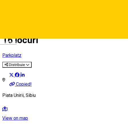
ZONA C - Piaţa Unirii (lateral
Centrul Cultural Ion Besoiu) -
16 locuri
Deutsch
Parkplatz
Distribuie
Copied!
Piata Unirii, Sibiu
View on map