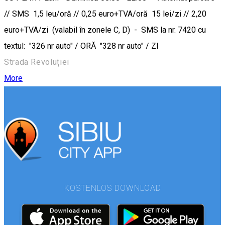
// SMS 1,5 leu/oră // 0,25 euro+TVA/oră 15 lei/zi // 2,20
euro+TVA/zi (valabil în zonele C, D) - SMS la nr. 7420 cu
textul: "326 nr auto" / ORĂ "328 nr auto" / ZI
Strada Revoluției
More
KOSTENLOS DOWNLOAD