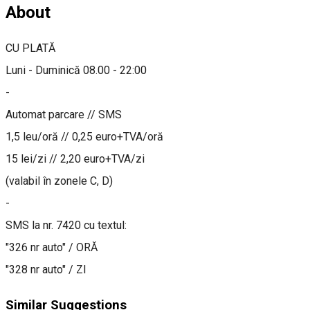
About
CU PLATĂ
Luni - Duminică 08.00 - 22:00
-
Automat parcare // SMS
1,5 leu/oră // 0,25 euro+TVA/oră
15 lei/zi // 2,20 euro+TVA/zi
(valabil în zonele C, D)
-
SMS la nr. 7420 cu textul:
"326 nr auto" / ORĂ
"328 nr auto" / ZI
Similar Suggestions