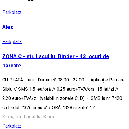
Parkplatz
Alex
Parkplatz
ZONA C - str. Lacul lui Binder - 43 locuri de
parcare
CU PLATĂ Luni - Duminică 08.00 - 22:00 - Aplicație Parcare
Sibiu // SMS 1,5 leu/oră // 0,25 euro+TVA/oră 15 lei/zi //
2,20 euro+TVA/zi (valabil în zonele C, D) - SMS la nr. 7420
cu textul: "326 nr auto" / ORĂ "328 nr auto" / ZI
Sibiu, str. Lacul lui Binder
Parkplatz