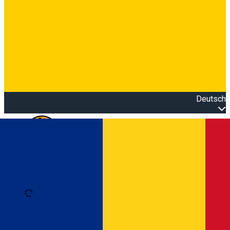
Deutsch
Open main menu
Loading
Anmeldung
Anmelden