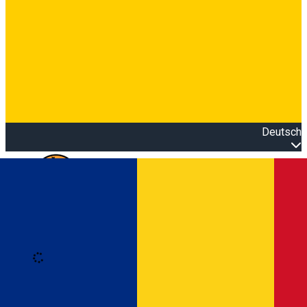
Deutsch
Open main menu
Loading
Anmeldung
Anmelden