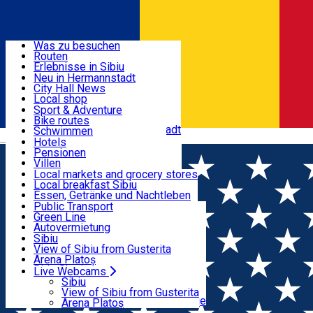
Entdecke
Was zu besuchen
Routen
Nützliche informationen
Erlebnisse in Sibiu
Podcast
Neu in Hermannstadt
Kultur
City Hall News
Aktivitäten & Abenteuer
Museen
Local shop
Kirchen
Sibiu Handwerker
Sport & Adventure
Parks, Zoo
Sibiul Verde
Bike routes
Unterkunft
Im Umkreis von Hermannstadt
Public services
Schwimmen
Română
Bildung
Reiten
Hotels
Wie komme ich nach Sibiu?
Fitnessstudio
Pensionen
Essen, Getränke & Nachtleben
Touristeninfo
Loc de joacă indoor
Villen
Reiseführer
Loc de joacă outdoor
Hostels
Local markets and grocery stores
Guided tours
Ski
Motels
Local breakfast Sibiu
Transport & Parken
Local publication
Eislaufen
Camping
Essen, Getränke und Nachtleben
Schönheitssalon
Yoga
Zimmer zu vermieten
Pizza
Public Transport
Wohnungen
Fast Food
Green Line
Live Webcams
Unterkunft außerhalb von Sibiu
Kaffeestube
Autovermietung
Konditorei
Fahrad verleih
Sibiu
Pub, Bar
Scooter rentals
View of Sibiu from Gusterita
Nachtclubs
Taxi
Arena Platoș
Bäckerei
Ride Sharing
Live Webcams
Home
Vila
Park-Tickets
Sibiu
Parkplätze
View of Sibiu from Gusterita
Ladestationen für Elektrofahrzeuge
Arena Platoș