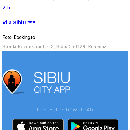
Vila
Vila Sibiu ***
Foto: Booking.ro
Strada Reconstrucției 3, Sibiu 550129, România
KOSTENLOS DOWNLOAD