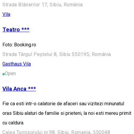
Strada Blănarilor 17, Sibiu, România
Vila
Teatro ***
Foto: Booking.ro
Strada Târgul Peștelui 8, Sibiu 550195, România
Gasthaus
Vila
Open
Vila Anca ***
Fie ca esti intr-o calatorie de afaceri sau vizitezi minunatul
oras Sibiu alaturi de familie si prieteni, la noi esti mereu primit
cu caldura.
Calea Turnisorului nr.98, Sibiu, Romania, 550048