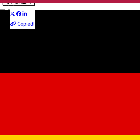
Distribuie
English
Community
Copied!
Palatul copiilor Sibiu
str.Henri Coanda nr 51, Sibiu, Romania
Asociația Culturală Play
About