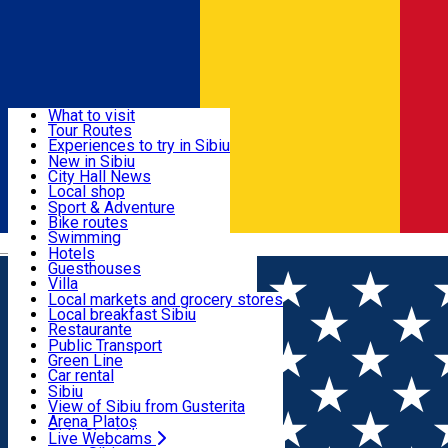
Sign In
Sign Up Free
Discover
What to visit
Tour Routes
Useful info
Experiences to try in Sibiu
Podcast
New in Sibiu
Culture
City Hall News
Activities & Adventure
Museums
Local shop
Churches
Sibiu artisans
Sport & Adventure
Parks, Zoo
Sibiul Verde
Bike routes
Accommodation
County of Sibiu
Public services
Swimming
Română
Education
Riding
Hotels
How do I get to Sibiu
Indoor activities
Guesthouses
Food, Drinks & Nightlife
Tourist Info
Loc de joacă indoor
Villa
Tour Guides
Loc de joacă outdoor
Hostels
Local markets and grocery stores
Guided tours
Ski
Motel
Local breakfast Sibiu
Transport & Parking
Publicații locale
Ice skating
Camping
Restaurante
Beauty salons
Yoga
Renting rooms
Pizza
Public Transport
Rooms for rent
Fast Food
Green Line
Live Webcams
Accommodation outside Sibiu
Coffee
Car rental
Sweets
Rent a bike
Sibiu
Pub, Bar
Scooter rentals
View of Sibiu from Gusterita
Night clubs
Taxi
Arena Platoș
Bakeries
Ride Sharing
Live Webcams
Home
Community
Cerc de chitară pentru elevi - Școala