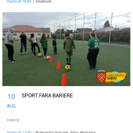
Starts at 16:30
|
CineGold
SPORT FARA BARIERE
10
AUG
DANCE
Starts at 17:00
|
Bulevardul Victoriei, Sibiu, Romania