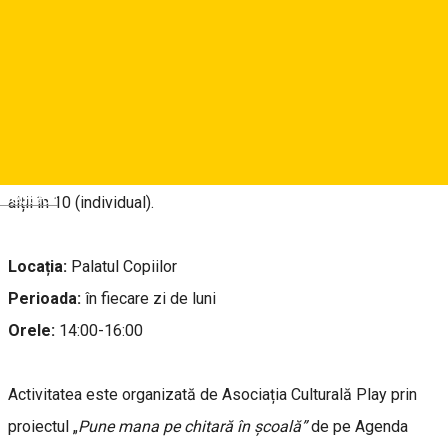
Prea mult timp ai stat deoparte... Pune mâna pe chitară și hai
să te vedem la anul direct la Guitar Meeting! 🎸
Asociația Culturală PLAY pune bazele celui mai fain curs de
chitară destinat elevilor de la Școala Gimnazială „Nicolae
Iorga”, care să te ajute să te dezvolți într-un an (în grup) cât
Deutsch
alții în 10 (individual).
Locația:
Palatul Copiilor
Perioada:
în fiecare zi de luni
Orele:
14:00-16:00
Activitatea este organizată de Asociația Culturală Play prin
proiectul „
Pune mana pe chitară în școală”
de pe Agenda