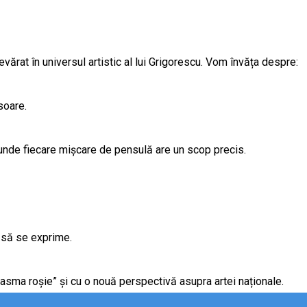
ărat în universul artistic al lui Grigorescu. Vom învăța despre:
soare.
 unde fiecare mișcare de pensulă are un scop precis.
ta să se exprime.
u basma roșie” și cu o nouă perspectivă asupra artei naționale.