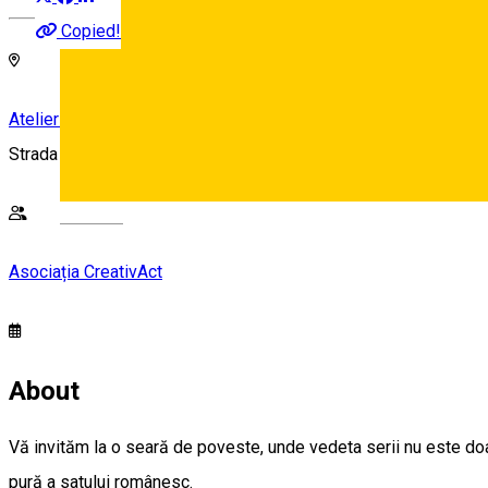
Copied!
Atelier 17
Strada Vopsitorilor 17, Sibiu, Romania
Deutsch
Asociația CreativAct
About
Vă invităm la o seară de poveste, unde vedeta serii nu este doa
pură a satului românesc.