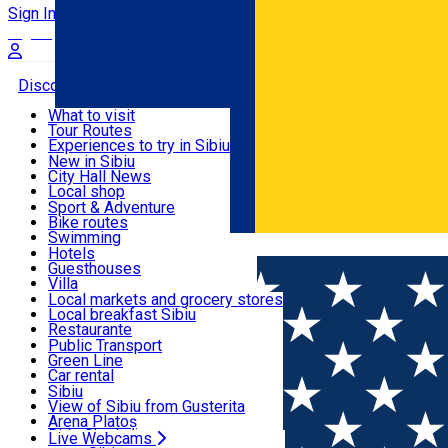
Sign In
Sign Up Free
Discover
What to visit
Tour Routes
Useful info
Experiences to try in Sibiu
Podcast
New in Sibiu
Culture
City Hall News
Activities & Adventure
Museums
Local shop
Churches
Sibiu artisans
Sport & Adventure
Parks, Zoo
Sibiul Verde
Bike routes
Accommodation
County of Sibiu
Public services
Swimming
Română
Education
Riding
Hotels
How do I get to Sibiu
Indoor activities
Guesthouses
Food, Drinks & Nightlife
Tourist Info
Loc de joacă indoor
Villa
Tour Guides
Loc de joacă outdoor
Hostels
Local markets and grocery stores
Guided tours
Ski
Motel
Local breakfast Sibiu
Transport & Parking
Publicații locale
Ice skating
Camping
Restaurante
Beauty salons
Yoga
Renting rooms
Pizza
Public Transport
Rooms for rent
Fast Food
Green Line
Live Webcams
Accommodation outside Sibiu
Coffee
Car rental
Sweets
Rent a bike
Sibiu
Pub, Bar
Scooter rentals
View of Sibiu from Gusterita
Night clubs
Taxi
Arena Platoș
Bakeries
Ride Sharing
Live Webcams
Home
Workshop
Fetiță cu basma roșie - Wine&Painting