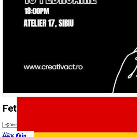
English
Fetiță cu basma roșie - Wine&
Distribuie
Workshop