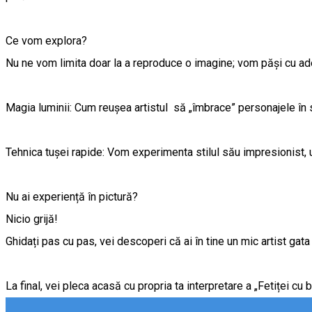
Ce vom explora?
Nu ne vom limita doar la a reproduce o imagine; vom păși cu adev
Magia luminii: Cum reușea artistul să „îmbrace” personajele în 
Tehnica tușei rapide: Vom experimenta stilul său impresionist,
Nu ai experiență în pictură?
Nicio grijă!
Ghidați pas cu pas, vei descoperi că ai în tine un mic artist ga
La final, vei pleca acasă cu propria ta interpretare a „Fetiței c