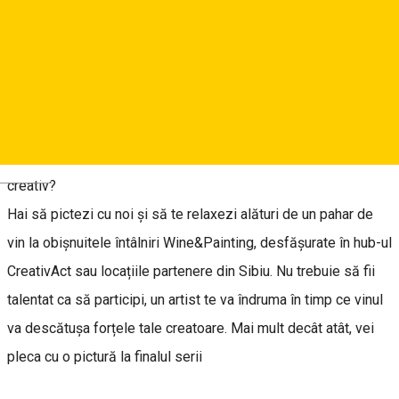
Reservations
About
Vrei să încerci ceva nou sau să socializezi într-un mod
Deutsch
creativ?
Hai să pictezi cu noi și să te relaxezi alături de un pahar de
vin la obișnuitele întâlniri Wine&Painting, desfășurate în hub-ul
CreativAct sau locațiile partenere din Sibiu. Nu trebuie să fii
talentat ca să participi, un artist te va îndruma în timp ce vinul
va descătușa forțele tale creatoare. Mai mult decât atât, vei
pleca cu o pictură la finalul serii