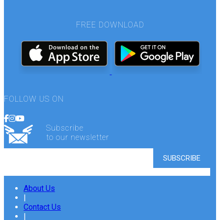
FREE DOWNLOAD
FOLLOW US ON
Subscribe
to our newsletter
About Us
|
Contact Us
|