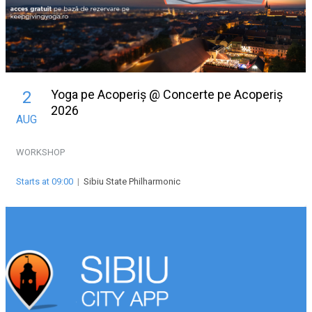
Yoga pe Acoperiș @ Concerte pe Acoperiș
2
2026
AUG
WORKSHOP
Starts at 09:00
|
Sibiu State Philharmonic