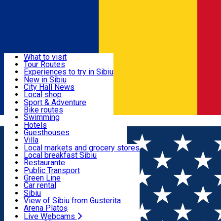
Sign In
Sign Up Free
Discover
What to visit
Tour Routes
Useful info
Experiences to try in Sibiu
Podcast
New in Sibiu
Culture
City Hall News
Activities & Adventure
Museums
Local shop
Churches
Sibiu artisans
Sport & Adventure
Parks, Zoo
Sibiul Verde
Bike routes
Accommodation
County of Sibiu
Public services
Swimming
Română
Education
Riding
Hotels
How do I get to Sibiu
Indoor activities
Guesthouses
Food, Drinks & Nightlife
Tourist Info
Loc de joacă indoor
Villa
Tour Guides
Loc de joacă outdoor
Hostels
Local markets and grocery stores
Guided tours
Ski
Motel
Local breakfast Sibiu
Transport & Parking
Publicații locale
Ice skating
Camping
Restaurante
Beauty salons
Yoga
Renting rooms
Pizza
Public Transport
Rooms for rent
Fast Food
Green Line
Live Webcams
Accommodation outside Sibiu
Coffee
Car rental
Sweets
Rent a bike
Sibiu
Pub, Bar
Scooter rentals
View of Sibiu from Gusterita
Night clubs
Taxi
Arena Platoș
Bakeries
Ride Sharing
Live Webcams
Home
Workshop
Atelier Wine&Painting