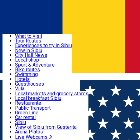
Sign In
Sign Up Free
Discover
What to visit
Tour Routes
Useful info
Experiences to try in Sibiu
Podcast
New in Sibiu
Culture
City Hall News
Activities & Adventure
Museums
Local shop
Churches
Sibiu artisans
Sport & Adventure
Parks, Zoo
Sibiul Verde
Bike routes
Accommodation
County of Sibiu
Public services
Swimming
Română
Education
Riding
Hotels
How do I get to Sibiu
Indoor activities
Guesthouses
Food, Drinks & Nightlife
Tourist Info
Loc de joacă indoor
Villa
Tour Guides
Loc de joacă outdoor
Hostels
Local markets and grocery stores
Guided tours
Ski
Motel
Local breakfast Sibiu
Transport & Parking
Publicații locale
Ice skating
Camping
Restaurante
Beauty salons
Yoga
Renting rooms
Pizza
Public Transport
Rooms for rent
Fast Food
Green Line
Live Webcams
Accommodation outside Sibiu
Coffee
Car rental
Sweets
Rent a bike
Sibiu
Pub, Bar
Scooter rentals
View of Sibiu from Gusterita
Night clubs
Taxi
Arena Platoș
Bakeries
Ride Sharing
Live Webcams
Home
Concert
Gala Carl Filtsch