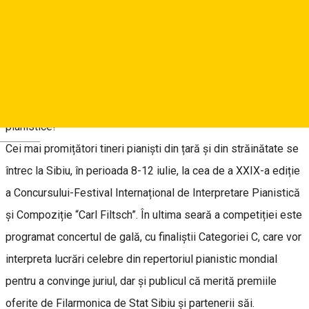
Dirijor Miguel Campos Neto
Soliști: finaliștii Concursului-Festival Internațional de
Interpretare Pianistică și Compoziție “Carl Filtsch”
Vă invităm să cunoașteți stelele în ascensiune ale artei
pianistice!
Deutsch
Cei mai promițători tineri pianiști din țară și din străinătate se
întrec la Sibiu, în perioada 8-12 iulie, la cea de a XXIX-a ediție
a Concursului-Festival Internațional de Interpretare Pianistică
și Compoziție “Carl Filtsch”. În ultima seară a competiției este
programat concertul de gală, cu finaliștii Categoriei C, care vor
interpreta lucrări celebre din repertoriul pianistic mondial
pentru a convinge juriul, dar și publicul că merită premiile
oferite de Filarmonica de Stat Sibiu și partenerii săi.