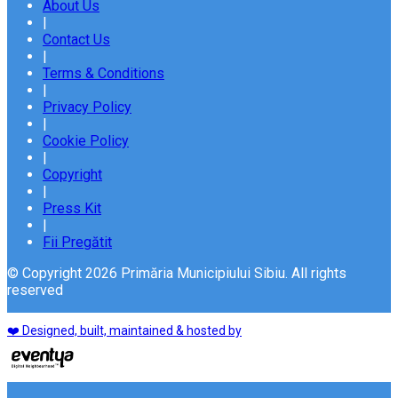
About Us
|
Contact Us
|
Terms & Conditions
|
Privacy Policy
|
Cookie Policy
|
Copyright
|
Press Kit
|
Fii Pregătit
© Copyright 2026 Primăria Municipiului Sibiu. All rights
reserved
❤️ Designed, built, maintained & hosted by