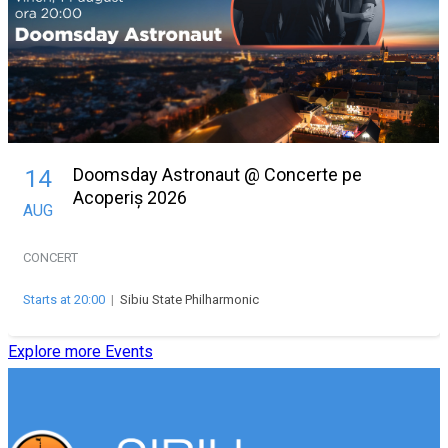
Doomsday Astronaut @ Concerte pe
14
Acoperiș 2026
AUG
CONCERT
Starts at 20:00
|
Sibiu State Philharmonic
Explore more Events