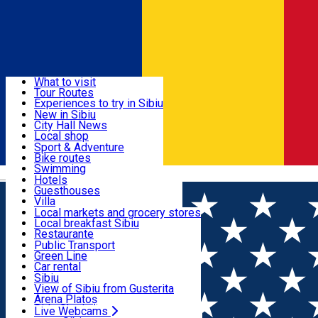
Sign In
Sign Up Free
Discover
What to visit
Tour Routes
Useful info
Experiences to try in Sibiu
Podcast
New in Sibiu
Culture
City Hall News
Activities & Adventure
Museums
Local shop
Churches
Sibiu artisans
Sport & Adventure
Parks, Zoo
Sibiul Verde
Bike routes
Accommodation
County of Sibiu
Public services
Swimming
Română
Education
Riding
Hotels
How do I get to Sibiu
Indoor activities
Guesthouses
Food, Drinks & Nightlife
Tourist Info
Loc de joacă indoor
Villa
Tour Guides
Loc de joacă outdoor
Hostels
Local markets and grocery stores
Guided tours
Ski
Motel
Local breakfast Sibiu
Transport & Parking
Publicații locale
Ice skating
Camping
Restaurante
Beauty salons
Yoga
Renting rooms
Pizza
Public Transport
Rooms for rent
Fast Food
Green Line
Live Webcams
Accommodation outside Sibiu
Coffee
Car rental
Sweets
Rent a bike
Sibiu
Pub, Bar
Scooter rentals
View of Sibiu from Gusterita
Night clubs
Taxi
Arena Platoș
Bakeries
Ride Sharing
Live Webcams
Home
Concert
BOSSFERATU