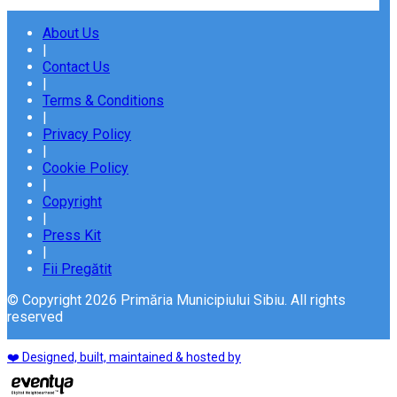
About Us
|
Contact Us
|
Terms & Conditions
|
Privacy Policy
|
Cookie Policy
|
Copyright
|
Press Kit
|
Fii Pregătit
© Copyright 2026 Primăria Municipiului Sibiu. All rights
reserved
❤️ Designed, built, maintained & hosted by