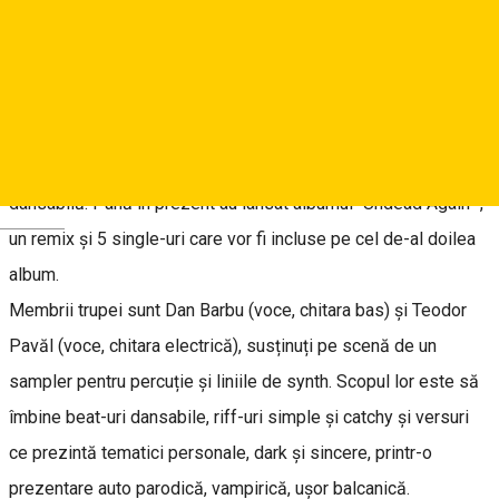
Bilete :
https://www.ambilet.ro/tc-events/bossferatu-love-
bar/
: Acces public : 20:00 / Concert : 21:00 - 23:00
BOSSFERATU este un duo darkwave/postpunk clujean ce
creează din 2022 muzică atmosferică, captivantă, și
dansabilă. Până în prezent au lansat albumul ''Undead Again '',
Deutsch
un remix și 5 single-uri care vor fi incluse pe cel de-al doilea
album.
Membrii trupei sunt Dan Barbu (voce, chitara bas) și Teodor
Pavăl (voce, chitara electrică), susținuți pe scenă de un
sampler pentru percuție și liniile de synth. Scopul lor este să
îmbine beat-uri dansabile, riff-uri simple și catchy și versuri
ce prezintă tematici personale, dark și sincere, printr-o
prezentare auto parodică, vampirică, ușor balcanică.