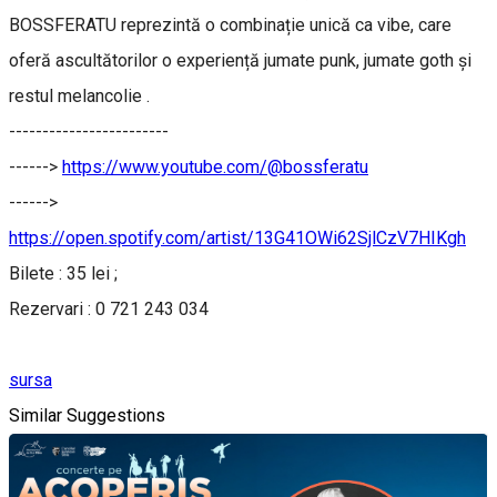
BOSSFERATU reprezintă o combinație unică ca vibe, care
oferă ascultătorilor o experiență jumate punk, jumate goth și
restul melancolie .
------------------------
------>
https://www.youtube.com/@bossferatu
------>
https://open.spotify.com/artist/13G41OWi62SjlCzV7HIKgh
Bilete : 35 lei ;
Rezervari : 0 721 243 034
sursa
Similar Suggestions