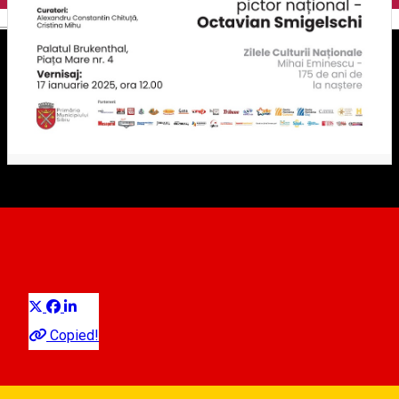
English
Luceafărul. Pictor național -
Octavian Smigelschi
Distribuie
Exhibition
Copied!