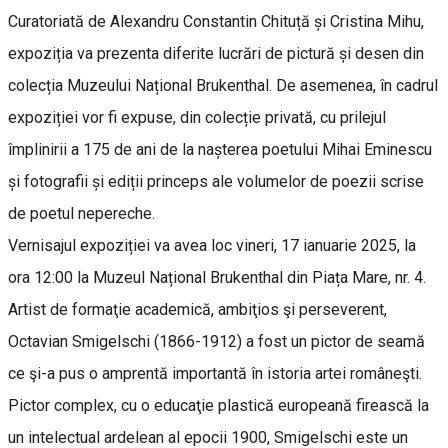
Curatoriată de Alexandru Constantin Chituță și Cristina Mihu,
expoziția va prezenta diferite lucrări de pictură și desen din
colecția Muzeului Național Brukenthal. De asemenea, în cadrul
expoziției vor fi expuse, din colecție privată, cu prilejul
împlinirii a 175 de ani de la nașterea poetului Mihai Eminescu
și fotografii și ediții princeps ale volumelor de poezii scrise
de poetul nepereche.
Vernisajul expoziției va avea loc vineri, 17 ianuarie 2025, la
ora 12:00 la Muzeul Național Brukenthal din Piața Mare, nr. 4.
Artist de formaţie academică, ambiţios şi perseverent,
Octavian Smigelschi (1866-1912) a fost un pictor de seamă
ce şi-a pus o amprentă importantă în istoria artei româneşti.
Pictor complex, cu o educaţie plastică europeană firească la
un intelectual ardelean al epocii 1900, Smigelschi este un