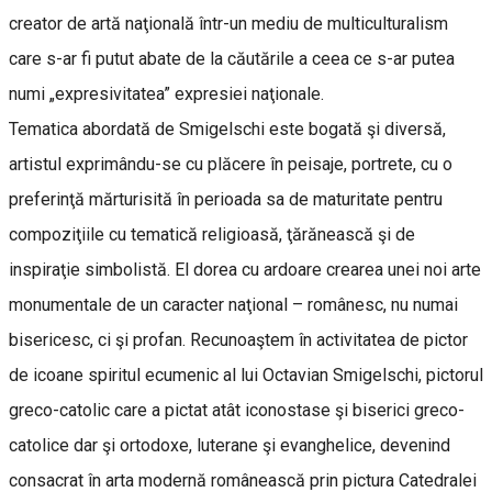
creator de artă naţională într-un mediu de multiculturalism
care s-ar fi putut abate de la căutările a ceea ce s-ar putea
numi „expresivitatea” expresiei naţionale.
Tematica abordată de Smigelschi este bogată şi diversă,
artistul exprimându-se cu plăcere în peisaje, portrete, cu o
preferinţă mărturisită în perioada sa de maturitate pentru
compoziţiile cu tematică religioasă, ţărănească şi de
inspiraţie simbolistă. El dorea cu ardoare crearea unei noi arte
monumentale de un caracter naţional – românesc, nu numai
bisericesc, ci şi profan. Recunoaştem în activitatea de pictor
de icoane spiritul ecumenic al lui Octavian Smigelschi, pictorul
greco-catolic care a pictat atât iconostase şi biserici greco-
catolice dar şi ortodoxe, luterane şi evanghelice, devenind
consacrat în arta modernă românească prin pictura Catedralei