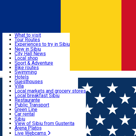
Sign In
Sign Up Free
Discover
What to visit
Tour Routes
Useful info
Experiences to try in Sibiu
Podcast
New in Sibiu
Culture
City Hall News
Activities & Adventure
Museums
Local shop
Churches
Sibiu artisans
Sport & Adventure
Parks, Zoo
Sibiul Verde
Bike routes
Accommodation
County of Sibiu
Public services
Swimming
Română
Education
Riding
Hotels
How do I get to Sibiu
Indoor activities
Guesthouses
Food, Drinks & Nightlife
Tourist Info
Loc de joacă indoor
Villa
Tour Guides
Loc de joacă outdoor
Hostels
Local markets and grocery stores
Guided tours
Ski
Motel
Local breakfast Sibiu
Transport & Parking
Publicații locale
Ice skating
Camping
Restaurante
Beauty salons
Yoga
Renting rooms
Pizza
Public Transport
Rooms for rent
Fast Food
Green Line
Live Webcams
Accommodation outside Sibiu
Coffee
Car rental
Sweets
Rent a bike
Sibiu
Pub, Bar
Scooter rentals
View of Sibiu from Gusterita
Night clubs
Taxi
Arena Platoș
Bakeries
Ride Sharing
Live Webcams
Home
Exhibition
Luceafărul. Pictor național - Octavian