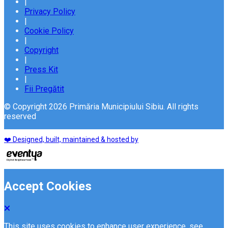
|
Privacy Policy
|
Cookie Policy
|
Copyright
|
Press Kit
|
Fii Pregătit
© Copyright 2026 Primăria Municipiului Sibiu. All rights
reserved
❤️ Designed, built, maintained & hosted by
Accept Cookies
This site uses cookies to enhance user experience. see