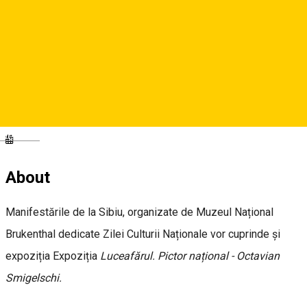
Brukenthal National Museum
Piața Mare, Sibiu, Romania
Brukenthal National Museum
Deutsch
About
Manifestările de la Sibiu, organizate de Muzeul Național
Brukenthal dedicate Zilei Culturii Naționale vor cuprinde și
expoziția Expoziția
Luceafărul. Pictor național - Octavian
Smigelschi.