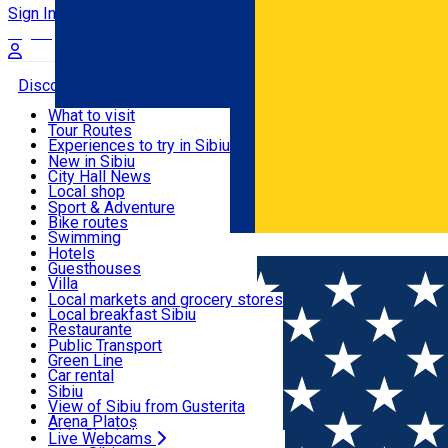
Sign In
Sign Up Free
Discover
What to visit
Tour Routes
Useful info
Experiences to try in Sibiu
Podcast
New in Sibiu
Culture
City Hall News
Activities & Adventure
Museums
Local shop
Churches
Sibiu artisans
Sport & Adventure
Parks, Zoo
Sibiul Verde
Bike routes
Accommodation
County of Sibiu
Public services
Swimming
Română
Education
Riding
Hotels
How do I get to Sibiu
Indoor activities
Guesthouses
Food, Drinks & Nightlife
Tourist Info
Loc de joacă indoor
Villa
Tour Guides
Loc de joacă outdoor
Hostels
Local markets and grocery stores
Guided tours
Ski
Motel
Local breakfast Sibiu
Transport & Parking
Publicații locale
Ice skating
Camping
Restaurante
Beauty salons
Yoga
Renting rooms
Pizza
Public Transport
Rooms for rent
Fast Food
Green Line
Live Webcams
Accommodation outside Sibiu
Coffee
Car rental
Sweets
Rent a bike
Sibiu
Pub, Bar
Scooter rentals
View of Sibiu from Gusterita
Night clubs
Taxi
Arena Platoș
Bakeries
Ride Sharing
Live Webcams
Home
Workshop
Atelier de pictură pe lemn