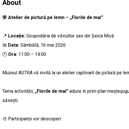
About
🌸 Atelier de pictură pe lemn – „Florile de mai”
📍
Locație:
Gospodăria de viticultor sas din Șeica Mică
📅
Data:
Sâmbătă, 16 mai 2026
🕚
Ora:
11:00 – 14:00
Muzeul ASTRA vă invită la un atelier captivant de pictură pe lem
Tema activității,
„Florile de mai”
aduce în prim-plan meșteșugul 
săsești.
🎨 Participanții vor descoperi: