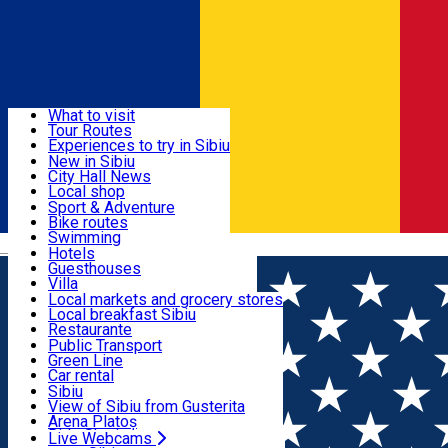
Sign In
Sign Up Free
Discover
What to visit
Tour Routes
Useful info
Experiences to try in Sibiu
Podcast
New in Sibiu
Culture
City Hall News
Activities & Adventure
Museums
Local shop
Churches
Sibiu artisans
Sport & Adventure
Parks, Zoo
Sibiul Verde
Bike routes
Accommodation
County of Sibiu
Public services
Swimming
Română
Education
Riding
Hotels
How do I get to Sibiu
Indoor activities
Guesthouses
Food, Drinks & Nightlife
Tourist Info
Loc de joacă indoor
Villa
Tour Guides
Loc de joacă outdoor
Hostels
Local markets and grocery stores
Guided tours
Ski
Motel
Local breakfast Sibiu
Transport & Parking
Publicații locale
Ice skating
Camping
Restaurante
Beauty salons
Yoga
Renting rooms
Pizza
Public Transport
Rooms for rent
Fast Food
Green Line
Live Webcams
Accommodation outside Sibiu
Coffee
Car rental
Sweets
Rent a bike
Sibiu
Pub, Bar
Scooter rentals
View of Sibiu from Gusterita
Night clubs
Taxi
Arena Platoș
Bakeries
Ride Sharing
Live Webcams
Home
Workshop
Atelier de lumânări - Buchet de