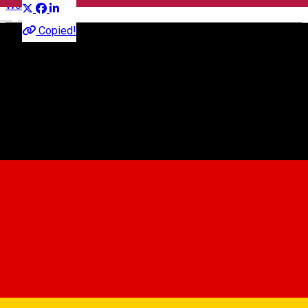
Workshop
English
Copied!
Vopsitorilor 17A, Sibiu, Romania
Map
Asociația CreativAct