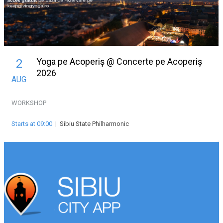
Yoga pe Acoperiș @ Concerte pe Acoperiș
2
2026
AUG
WORKSHOP
Starts at 09:00
|
Sibiu State Philharmonic