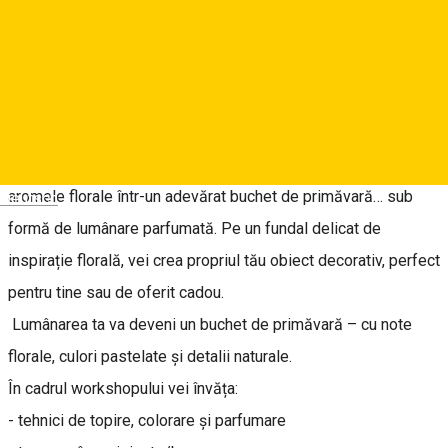
Reservations
About
Primăvara înmiresmată într-un borcănel
Te invităm la un atelier creativ și relaxant, unde transformăm
aromele florale într-un adevărat buchet de primăvară… sub
Deutsch
formă de lumânare parfumată. Pe un fundal delicat de
inspirație florală, vei crea propriul tău obiect decorativ, perfect
pentru tine sau de oferit cadou.
Lumânarea ta va deveni un buchet de primăvară – cu note
florale, culori pastelate și detalii naturale.
În cadrul workshopului vei învăța:
- tehnici de topire, colorare și parfumare