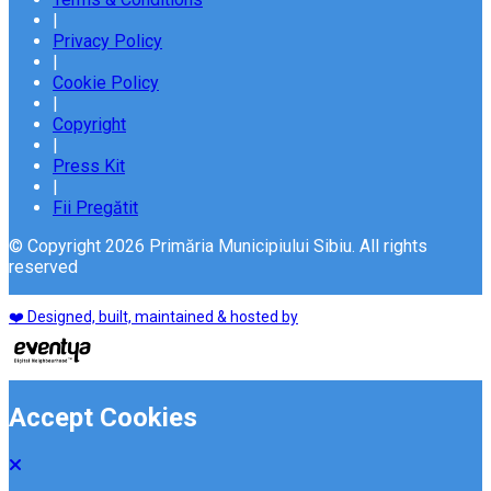
|
Privacy Policy
|
Cookie Policy
|
Copyright
|
Press Kit
|
Fii Pregătit
© Copyright 2026 Primăria Municipiului Sibiu. All rights
reserved
❤️ Designed, built, maintained & hosted by
Accept Cookies