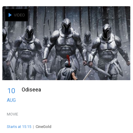
VIDEO
Odiseea
10
AUG
MOVIE
Starts at 15:15
|
CineGold