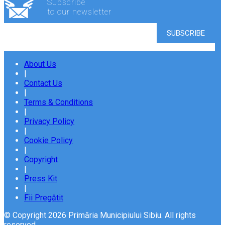
Subscribe
to our newsletter
About Us
|
Contact Us
|
Terms & Conditions
|
Privacy Policy
|
Cookie Policy
|
Copyright
|
Press Kit
|
Fii Pregătit
© Copyright 2026 Primăria Municipiului Sibiu. All rights
reserved