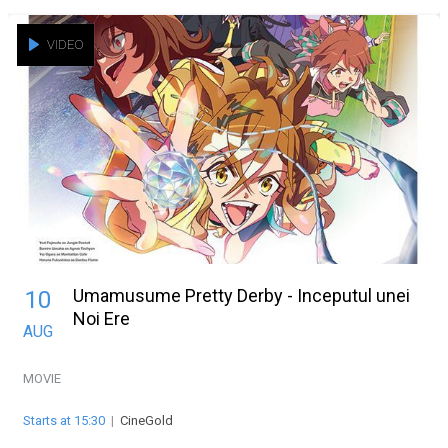
VIDEO
Umamusume Pretty Derby - Inceputul unei
10
Noi Ere
AUG
MOVIE
Starts at 15:30
|
CineGold