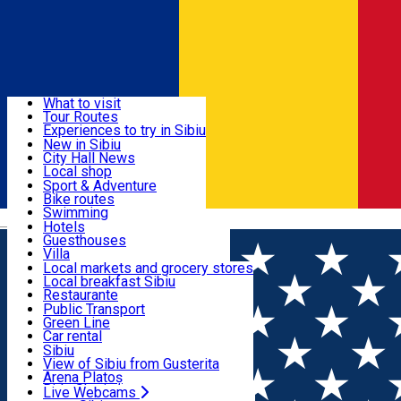
Sign In
Sign Up Free
Discover
What to visit
Tour Routes
Useful info
Experiences to try in Sibiu
Podcast
New in Sibiu
Culture
City Hall News
Activities & Adventure
Museums
Local shop
Churches
Sibiu artisans
Sport & Adventure
Parks, Zoo
Sibiul Verde
Bike routes
Accommodation
County of Sibiu
Public services
Swimming
Română
Education
Riding
Hotels
How do I get to Sibiu
Indoor activities
Guesthouses
Food, Drinks & Nightlife
Tourist Info
Loc de joacă indoor
Villa
Tour Guides
Loc de joacă outdoor
Hostels
Local markets and grocery stores
Guided tours
Ski
Motel
Local breakfast Sibiu
Transport & Parking
Publicații locale
Ice skating
Camping
Restaurante
Beauty salons
Yoga
Renting rooms
Pizza
Public Transport
Rooms for rent
Fast Food
Green Line
Live Webcams
Accommodation outside Sibiu
Coffee
Car rental
Sweets
Rent a bike
Sibiu
Pub, Bar
Scooter rentals
View of Sibiu from Gusterita
Night clubs
Taxi
Arena Platoș
Bakeries
Ride Sharing
Live Webcams
Home
Classical music
Recital pian „Encores” -