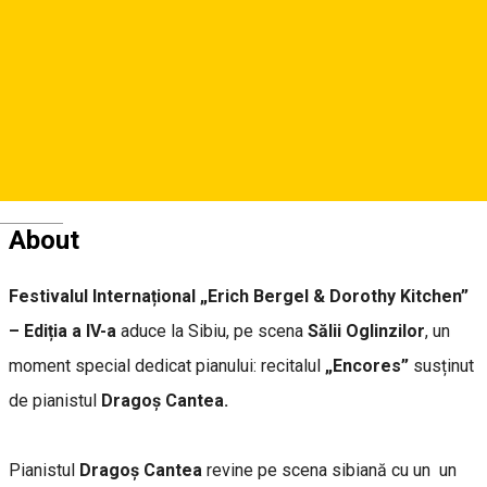
Asociația Musica Coloris
Reservations
Deutsch
About
Festivalul Internațional „Erich Bergel & Dorothy Kitchen”
– Ediția a IV-a
aduce la Sibiu, pe scena
Sălii Oglinzilor
, un
moment special dedicat pianului: recitalul
„Encores”
susținut
de pianistul
Dragoș Cantea.
Pianistul
Dragoș Cantea
revine pe scena sibiană cu un un