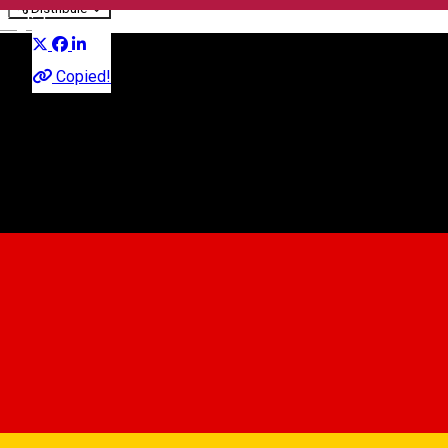
Distribuie
English
Classical music
Copied!
intrarea liberă
Strada General Magheru 1-3, Sibiu 550185, Romania
Map