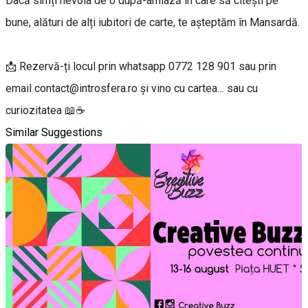
Dacă simți nevoia de o după-amiază în care să citești pe
bune, alături de alți iubitori de carte, te așteptăm în Mansardă.
📩 Rezervă-ți locul prin whatsapp 0772 128 901 sau prin
email contact@introsfera.ro și vino cu cartea… sau cu
curiozitatea 📖☕
Similar Suggestions