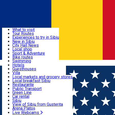
Sign In
Sign Up Free
Discover
What to visit
Tour Routes
Useful info
Experiences to try in Sibiu
Podcast
New in Sibiu
Culture
City Hall News
Activities & Adventure
Museums
Local shop
Churches
Sibiu artisans
Sport & Adventure
Parks, Zoo
Sibiul Verde
Bike routes
Accommodation
County of Sibiu
Public services
Swimming
Română
Education
Riding
Hotels
How do I get to Sibiu
Indoor activities
Guesthouses
Food, Drinks & Nightlife
Tourist Info
Loc de joacă indoor
Villa
Tour Guides
Loc de joacă outdoor
Hostels
Local markets and grocery stores
Guided tours
Ski
Motel
Local breakfast Sibiu
Transport & Parking
Publicații locale
Ice skating
Camping
Restaurante
Beauty salons
Yoga
Renting rooms
Pizza
Public Transport
Rooms for rent
Fast Food
Green Line
Live Webcams
Accommodation outside Sibiu
Coffee
Car rental
Sweets
Rent a bike
Sibiu
Pub, Bar
Scooter rentals
View of Sibiu from Gusterita
Night clubs
Taxi
Arena Platoș
Bakeries
Ride Sharing
Live Webcams
Home
Community
Reading party în mansardă ✨