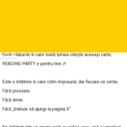
Reservations
About
Dacă iubești cărțile, dar te-ai simțit oarecum limitat(ă) de
book cluburile în care toată lumea citește aceeași carte,
Deutsch
READING PARTY e pentru tine.🎉
Este o întâlnire în care citim împreună, dar fiecare ce simte.
Fără presiune.
Fără teme.
Fără „trebuie să ajungi la pagina X”.