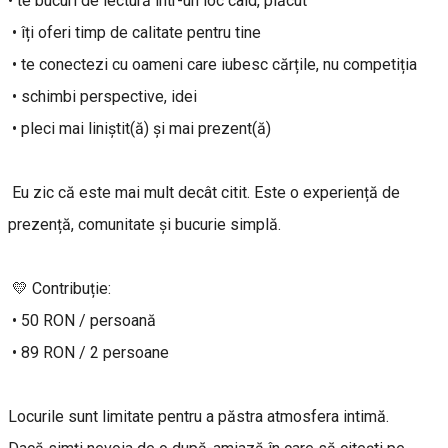
• te bucuri de lectură într-un loc cald, plăcut
• îți oferi timp de calitate pentru tine
• te conectezi cu oameni care iubesc cărțile, nu competiția
• schimbi perspective, idei
• pleci mai liniștit(ă) și mai prezent(ă)
Eu zic că este mai mult decât citit. Este o experiență de
prezență, comunitate și bucurie simplă.
💛 Contribuție:
• 50 RON / persoană
• 89 RON / 2 persoane
Locurile sunt limitate pentru a păstra atmosfera intimă.