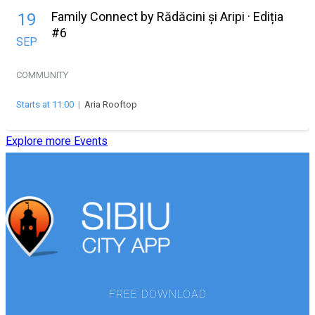
Family Connect by Rădăcini și Aripi · Ediția
19
#6
SEP
COMMUNITY
Starts at 11:00
|
Aria Rooftop
Explore more Events
FREE DOWNLOAD