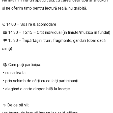
Ne întâlnim într-un spațiu cald, cu cafea, ceai, apă și snackuri
și ne oferim timp pentru lectură reală, nu grăbită.
⏰14:00 – Sosire & acomodare
📖 14:30 – 15:15 – Citit individual (în liniște/muzică în fundal)
💬 15:30 – Împărtășiri, trăiri, fragmente, gânduri (doar dacă
simți)
📚 Cum poți participa:
• cu cartea ta
• prin schimb de cărți cu ceilalți participanți
• alegând o carte disponibilă la locație
✨ De ce să vii: