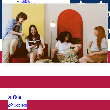
Parking tickets
Sibiu
Parking places
View of Sibiu from Gusterita
Electric vehicle charging points
Arena Platoș
Reading party în mansardă ✨
Distribuie
Community
Copied!