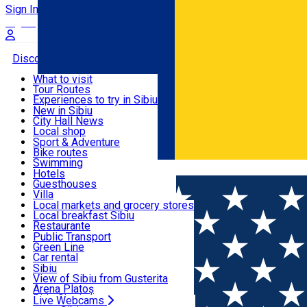
Sign In
Sign Up Free
Discover
What to visit
Tour Routes
Useful info
Experiences to try in Sibiu
Podcast
New in Sibiu
Culture
City Hall News
Activities & Adventure
Museums
Local shop
Churches
Sibiu artisans
Sport & Adventure
Parks, Zoo
Sibiul Verde
Bike routes
Accommodation
County of Sibiu
Public services
Swimming
Română
Education
Riding
Hotels
How do I get to Sibiu
Indoor activities
Guesthouses
Food, Drinks & Nightlife
Tourist Info
Loc de joacă indoor
Villa
Tour Guides
Loc de joacă outdoor
Hostels
Local markets and grocery stores
Guided tours
Ski
Motel
Local breakfast Sibiu
Transport & Parking
Publicații locale
Ice skating
Camping
Restaurante
Beauty salons
Yoga
Renting rooms
Pizza
Public Transport
Rooms for rent
Fast Food
Green Line
Live Webcams
Accommodation outside Sibiu
Coffee
Car rental
Sweets
Rent a bike
Sibiu
Pub, Bar
Scooter rentals
View of Sibiu from Gusterita
Night clubs
Taxi
Arena Platoș
Bakeries
Ride Sharing
Live Webcams
Home
Workshop
Creează lumânări care arată ca desertu