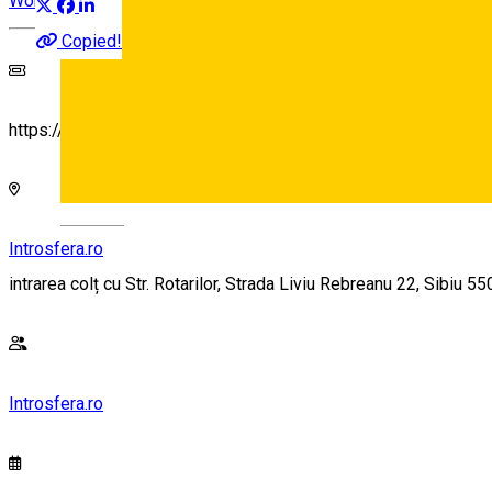
Workshop
Copied!
https://forms.gle/K6RNMEwDn3fKH5jd8
Deutsch
Introsfera.ro
intrarea colț cu Str. Rotarilor, Strada Liviu Rebreanu 22, Sibiu 
Introsfera.ro