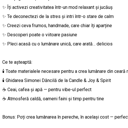
✨ Îți activezi creativitatea într-un mod relaxant și jucăuș
✨ Te deconectezi de la stres și intri într-o stare de calm
✨ Creezi ceva frumos, handmade, care chiar îți aparține
✨ Descoperi poate o viitoare pasiune
✨ Pleci acasă cu o lumânare unică, care arată… delicios
Ce te așteaptă:
🕯️ Toate materialele necesare pentru a crea lumânare din ceară 
🕯️ Ghidarea Simonei Dăncilă de la Candle & Joy & Spirit
☕ Ceai, cafea și apă — pentru vibe-ul perfect
☕ Atmosferă caldă, oameni faini și timp pentru tine
Bonus: Poți crea lumânarea în pereche, în același cost — perfec