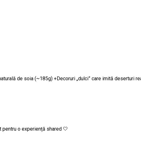
naturală de soia (~185g) +Decoruri „dulci” care imită deserturi re
t pentru o experiență shared 🤍