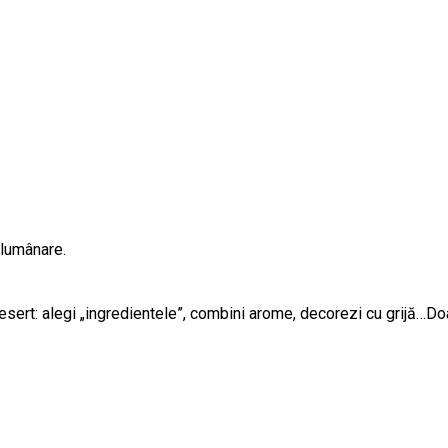
 lumânare.
rt: alegi „ingredientele”, combini arome, decorezi cu grijă…Doar c