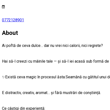
0772128901
About
Ai poftă de ceva dulce… dar nu vrei nici calorii, nici regrete?
Hai să-l creezi cu mâinile tale — și să-l iei acasă sub formă de
✨Există ceva magic în procesul ăsta.Seamănă cu gătitul unui dese
E distractiv, creativ, aromat… și fără mustrări de conștiință.
Ce câștigi din experiență: