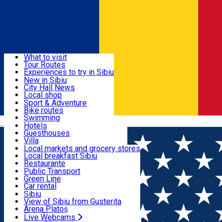
Sign In
Sign Up Free
Discover
What to visit
Tour Routes
Useful info
Experiences to try in Sibiu
Podcast
New in Sibiu
Culture
City Hall News
Activities & Adventure
Museums
Local shop
Churches
Sibiu artisans
Sport & Adventure
Parks, Zoo
Sibiul Verde
Bike routes
Accommodation
County of Sibiu
Public services
Swimming
Română
Education
Riding
Hotels
How do I get to Sibiu
Indoor activities
Guesthouses
Food, Drinks & Nightlife
Tourist Info
Loc de joacă indoor
Villa
Tour Guides
Loc de joacă outdoor
Hostels
Local markets and grocery stores
Guided tours
Ski
Motel
Local breakfast Sibiu
Transport & Parking
Publicații locale
Ice skating
Camping
Restaurante
Beauty salons
Yoga
Renting rooms
Pizza
Public Transport
Rooms for rent
Fast Food
Green Line
Live Webcams
Accommodation outside Sibiu
Coffee
Car rental
Sweets
Rent a bike
Sibiu
Pub, Bar
Scooter rentals
View of Sibiu from Gusterita
Night clubs
Taxi
Arena Platoș
Bakeries
Ride Sharing
Live Webcams
Home
Festival
ROMANIA CREATIVA EDUCATA – SIBIU