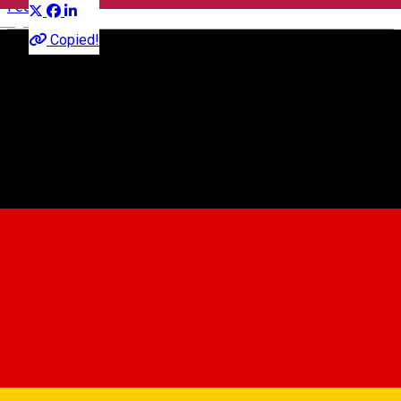
Festival
English
Copied!
1-3A, Strada Lector, Sibiu 557260, Romania
Map
Feeric
About