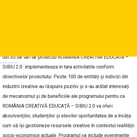
ROMANIA CREATIVA EDUCATA – SIBIU 2.0 a fost demarat și
prezentat public în luna mai 2022, ca un experiment de
obținere a unor răspunsuri din piață, cu privire la necesitatea
unui astfel de program. Este parte din proiectul international
FEERIC HUB care acopera peste 40 de institutii de invatamant
din 30 de tari iar proiectul ROMANIA CREATIVA EDUCATA –
Deutsch
SIBIU 2.0 implementeaza in tara activitatile conform
obiectivelor proiectului. Peste 100 de entități și indivizi din
industrii creative au răspuns pozitiv și s-au arătat interesați
de mecanismul și de beneficiile ale programului pentru ca
ROMÂNIA CREATIVĂ EDUCAȚĂ – SIBIU 2.0 va oferi
absolvenților, studenților și elevilor oportunitatea de a învăța
cum să își gestioneze resursele creative în contextul realității
socio-economice actuale. Programul va include evenimente