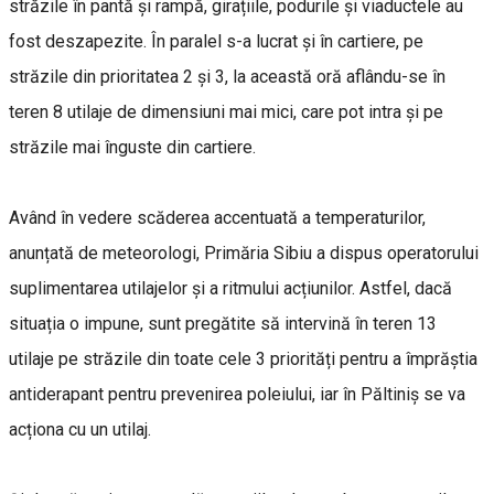
străzile în pantă și rampă, girațiile, podurile și viaductele au
fost deszapezite. În paralel s-a lucrat și în cartiere, pe
străzile din prioritatea 2 și 3, la această oră aflându-se în
teren 8 utilaje de dimensiuni mai mici, care pot intra și pe
străzile mai înguste din cartiere.
Având în vedere scăderea accentuată a temperaturilor,
anunțată de meteorologi, Primăria Sibiu a dispus operatorului
suplimentarea utilajelor și a ritmului acțiunilor. Astfel, dacă
situația o impune, sunt pregătite să intervină în teren 13
utilaje pe străzile din toate cele 3 priorități pentru a împrăștia
antiderapant pentru prevenirea poleiului, iar în Păltiniș se va
acționa cu un utilaj.