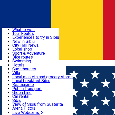
Sign In
Sign Up Free
Discover
What to visit
Tour Routes
Useful info
Experiences to try in Sibiu
Podcast
New in Sibiu
Culture
City Hall News
Activities & Adventure
Museums
Local shop
Churches
Sibiu artisans
Sport & Adventure
Parks, Zoo
Sibiul Verde
Bike routes
Accommodation
County of Sibiu
Public services
Swimming
Română
Education
Riding
Hotels
How do I get to Sibiu
Indoor activities
Guesthouses
Food, Drinks & Nightlife
Tourist Info
Loc de joacă indoor
Villa
Tour Guides
Loc de joacă outdoor
Hostels
Local markets and grocery stores
Guided tours
Ski
Motel
Local breakfast Sibiu
Transport & Parking
Publicații locale
Ice skating
Camping
Restaurante
Beauty salons
Yoga
Renting rooms
Pizza
Public Transport
Rooms for rent
Fast Food
Green Line
Live Webcams
Accommodation outside Sibiu
Coffee
Car rental
Sweets
Rent a bike
Sibiu
Pub, Bar
Scooter rentals
View of Sibiu from Gusterita
Night clubs
Taxi
Arena Platoș
Bakeries
Ride Sharing
Live Webcams
Home
Press release
Informații deszăpezire 8 ianuarie