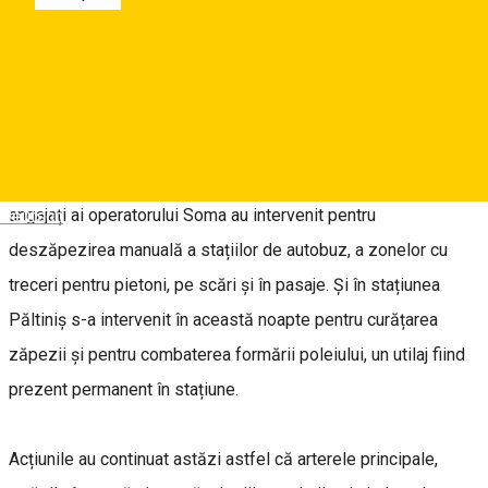
Noaptea trecută, în municipiul Sibiu utilajele de deszăpezire
au ieșit în teren de la ora 00:30. Un număr de 10 autospeciale
cu plug și dispersoare de material antiderapant au intervenit
pe prioritățile 1, 2 și 3 pentru curățarea zăpezii și prevenirea
înghețului pe carosabil. De asemenea, un număr de 84 de
angajați ai operatorului Soma au intervenit pentru
Deutsch
deszăpezirea manuală a stațiilor de autobuz, a zonelor cu
treceri pentru pietoni, pe scări și în pasaje. Și în stațiunea
Păltiniș s-a intervenit în această noapte pentru curățarea
zăpezii și pentru combaterea formării poleiului, un utilaj fiind
prezent permanent în stațiune.
Acțiunile au continuat astăzi astfel că arterele principale,