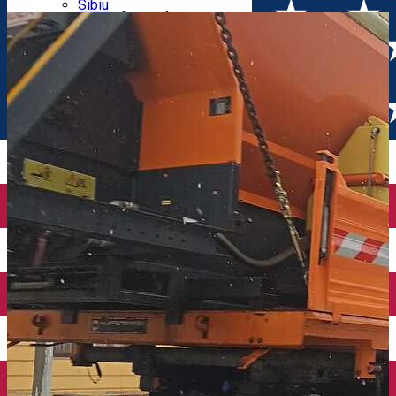
Parking tickets
Sibiu
Parking places
View of Sibiu from Gusterita
Electric vehicle charging points
Arena Platoș