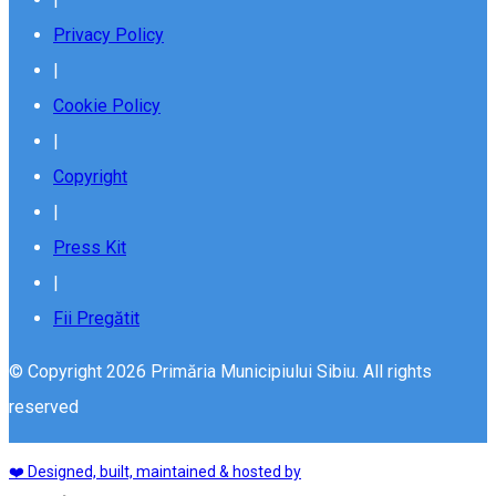
Privacy Policy
|
Cookie Policy
|
Copyright
|
Press Kit
|
Fii Pregătit
© Copyright 2026 Primăria Municipiului Sibiu. All rights
reserved
❤️ Designed, built, maintained & hosted by