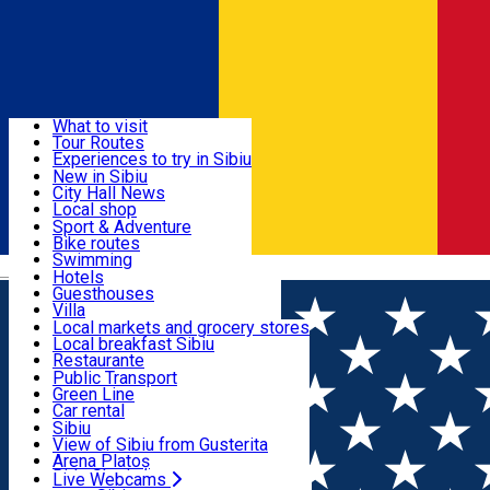
Sign In
Sign Up Free
Discover
What to visit
Tour Routes
Useful info
Experiences to try in Sibiu
Podcast
New in Sibiu
Culture
City Hall News
Activities & Adventure
Museums
Local shop
Churches
Sibiu artisans
Sport & Adventure
Parks, Zoo
Sibiul Verde
Bike routes
Accommodation
County of Sibiu
Public services
Swimming
Română
Education
Riding
Hotels
How do I get to Sibiu
Indoor activities
Guesthouses
Food, Drinks & Nightlife
Tourist Info
Loc de joacă indoor
Villa
Tour Guides
Loc de joacă outdoor
Hostels
Local markets and grocery stores
Guided tours
Ski
Motel
Local breakfast Sibiu
Transport & Parking
Publicații locale
Ice skating
Camping
Restaurante
Beauty salons
Yoga
Renting rooms
Pizza
Public Transport
Rooms for rent
Fast Food
Green Line
Live Webcams
Accommodation outside Sibiu
Coffee
Car rental
Sweets
Rent a bike
Sibiu
Pub, Bar
Scooter rentals
View of Sibiu from Gusterita
Night clubs
Taxi
Arena Platoș
Bakeries
Ride Sharing
Live Webcams
Home
Politica Cookies