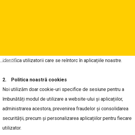
identifică personal utilizatorul, dar informațiile pe care le
stocăm despre dvs. pot fi conectate cu informațiile stocate în
și obținute prin intermediul cookie-urilor.
1.4. Cookie-urile pot fi folosite de serverul site-ului web
pentru a identifica sau urmări utilizatorii în timp ce navighează
pe anumite pagini în website și aplicațiile noastre și pentru a
Deutsch
identifica utilizatorii care se reîntorc în aplicațiile noastre.
2. Politica noastră cookies
Noi utilizăm doar cookie-uri specifice de sesiune pentru a
îmbunătăți modul de utilizare a website-ului și aplicațiilor,
administrarea acestora, prevenirea fraudelor și consolidarea
securității, precum și personalizarea aplicațiilor pentru fiecare
utilizator.