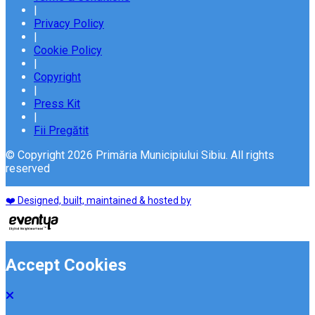
|
Privacy Policy
|
Cookie Policy
|
Copyright
|
Press Kit
|
Fii Pregătit
© Copyright 2026 Primăria Municipiului Sibiu. All rights
reserved
❤️ Designed, built, maintained & hosted by
Accept Cookies