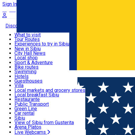
Sign In
Sign Up Free
Discover
What to visit
Tour Routes
Useful info
Experiences to try in Sibiu
Podcast
New in Sibiu
Culture
City Hall News
Activities & Adventure
Museums
Local shop
Churches
Sibiu artisans
Sport & Adventure
Parks, Zoo
Sibiul Verde
Bike routes
Accommodation
County of Sibiu
Public services
Swimming
Română
Education
Riding
Hotels
How do I get to Sibiu
Indoor activities
Guesthouses
Food, Drinks & Nightlife
Tourist Info
Loc de joacă indoor
Villa
Tour Guides
Loc de joacă outdoor
Hostels
Local markets and grocery stores
Guided tours
Ski
Motel
Local breakfast Sibiu
Transport & Parking
Publicații locale
Ice skating
Camping
Restaurante
Beauty salons
Yoga
Renting rooms
Pizza
Public Transport
Rooms for rent
Fast Food
Green Line
Live Webcams
Accommodation outside Sibiu
Coffee
Car rental
Sweets
Rent a bike
Sibiu
Pub, Bar
Scooter rentals
View of Sibiu from Gusterita
Night clubs
Taxi
Arena Platoș
Bakeries
Ride Sharing
Live Webcams
Home
SURPRIZA ZILEI
⭐ 13 DECEMBRIE