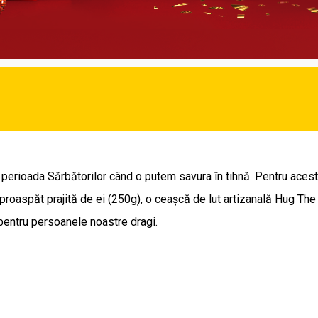
 perioada Sărbătorilor când o putem savura în tihnă. Pentru ace
oaspăt prajită de ei (250g), o ceașcă de lut artizanală Hug The M
l pentru persoanele noastre dragi.