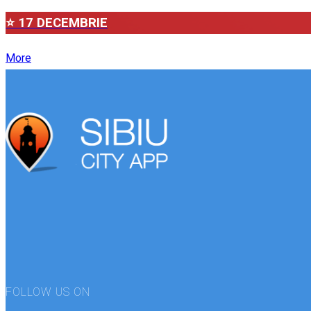
⭐ 17 DECEMBRIE
More
FOLLOW US ON