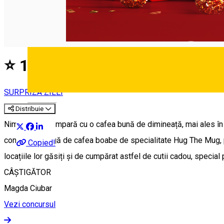
⭐ 13 DECEMBRIE
SURPRIZA ZILEI
Deutsch
Distribuie
Nimic nu se compară cu o cafea bună de dimineață, mai ales în
conține: o pungă de cafea boabe de specialitate Hug The Mug, pr
Copied!
locațiile lor găsiți și de cumpărat astfel de cutii cadou, specia
CÂȘTIGĂTOR
Magda Ciubar
Vezi concursul