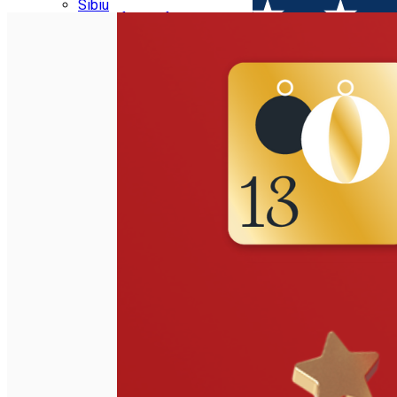
Parking tickets
Sibiu
Parking places
View of Sibiu from Gusterita
Electric vehicle charging points
Arena Platoș