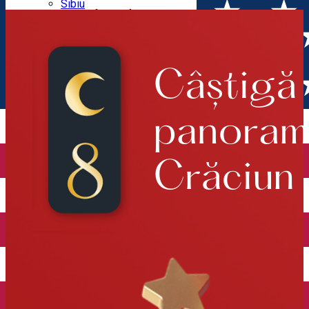
Parking tickets
Sibiu
Parking places
View of Sibiu from Gusterita
Electric vehicle charging points
Arena Platoș