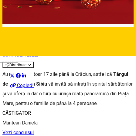
⭐ 8 DECEMBRIE
SURPRIZA ZILEI
Deutsch
Distribuie
Au mai rămas doar 17 zile până la Crăciun, astfel că
Târgul
de Crăciun din Sibiu
vă invită să intrați în spiritul sărbătorilor
Copied!
și vă oferă în dar o tură cu uriașa roată panoramică din Piața
Mare, pentru o familie de până la 4 persoane.
CÂȘTIGĂTOR
Muntean Daniela
Vezi concursul