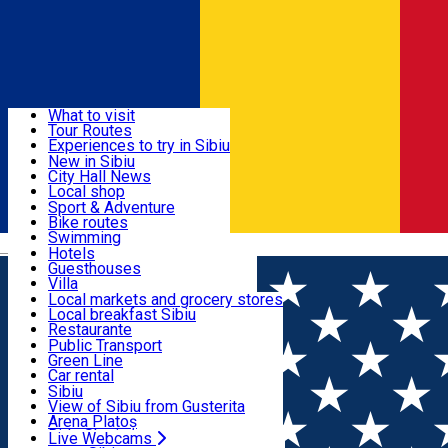
Sign In
Sign Up Free
Discover
What to visit
Tour Routes
Useful info
Experiences to try in Sibiu
Podcast
New in Sibiu
Culture
City Hall News
Activities & Adventure
Museums
Local shop
Churches
Sibiu artisans
Sport & Adventure
Parks, Zoo
Sibiul Verde
Bike routes
Accommodation
County of Sibiu
Public services
Swimming
Română
Education
Riding
Hotels
How do I get to Sibiu
Indoor activities
Guesthouses
Food, Drinks & Nightlife
Tourist Info
Loc de joacă indoor
Villa
Tour Guides
Loc de joacă outdoor
Hostels
Local markets and grocery stores
Guided tours
Ski
Motel
Local breakfast Sibiu
Transport & Parking
Publicații locale
Ice skating
Camping
Restaurante
Beauty salons
Yoga
Renting rooms
Pizza
Public Transport
Rooms for rent
Fast Food
Green Line
Live Webcams
Accommodation outside Sibiu
Coffee
Car rental
Sweets
Rent a bike
Sibiu
Pub, Bar
Scooter rentals
View of Sibiu from Gusterita
Night clubs
Taxi
Arena Platoș
Bakeries
Ride Sharing
Live Webcams
Home
SURPRIZA ZILEI
⭐ 8 DECEMBRIE