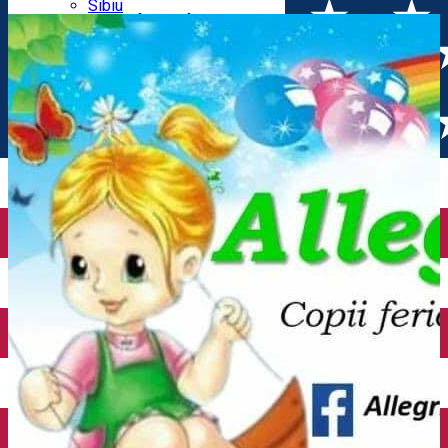
Parking tickets
Sibiu
Parking places
View of Sibiu from Gusterita
Electric vehicle charging points
Arena Platoș