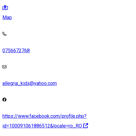
Map
0756672768
allegria_kids@yahoo.com
https://www.facebook.com/profile.php?
id=100091061886512&locale=ro_RO