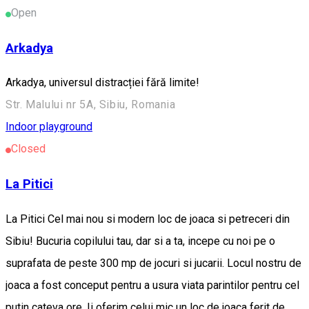
Open
Arkadya
Arkadya, universul distracției fără limite!
Str. Malului nr 5A, Sibiu, Romania
Indoor playground
Closed
La Pitici
La Pitici Cel mai nou si modern loc de joaca si petreceri din
Sibiu! Bucuria copilului tau, dar si a ta, incepe cu noi pe o
suprafata de peste 300 mp de jocuri si jucarii. Locul nostru de
joaca a fost conceput pentru a usura viata parintilor pentru cel
putin cateva ore. Ii oferim celui mic un loc de joaca ferit de