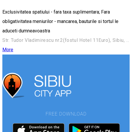
Exclusivitatea spatiului - fara taxa suplimentara; Fara
obligativitatea meniurilor - mancarea, bauturile si tortul le
aduceti dumneavoastra
Str. Tudor Vladimirescu nr.2(fostul Hotel 11Euro), Sibiu, Romania
More
FREE DOWNLOAD