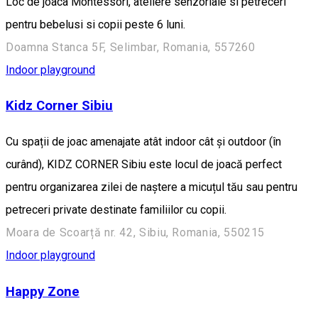
Loc de joaca Montessori, ateliere senzoriale si petreceri
pentru bebelusi si copii peste 6 luni.
Doamna Stanca 5F, Selimbar, Romania, 557260
Indoor playground
Kidz Corner Sibiu
Cu spații de joac amenajate atât indoor cât și outdoor (în
curând), KIDZ CORNER Sibiu este locul de joacă perfect
pentru organizarea zilei de naștere a micuțul tău sau pentru
petreceri private destinate familiilor cu copii.
Moara de Scoarță nr. 42, Sibiu, Romania, 550215
Indoor playground
Happy Zone