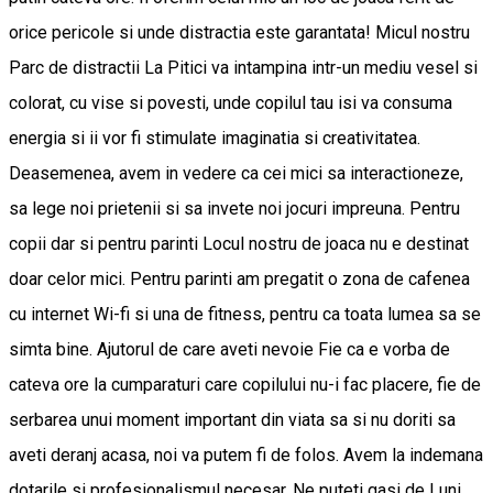
orice pericole si unde distractia este garantata! Micul nostru
Parc de distractii La Pitici va intampina intr-un mediu vesel si
colorat, cu vise si povesti, unde copilul tau isi va consuma
energia si ii vor fi stimulate imaginatia si creativitatea.
Deasemenea, avem in vedere ca cei mici sa interactioneze,
sa lege noi prietenii si sa invete noi jocuri impreuna. Pentru
copii dar si pentru parinti Locul nostru de joaca nu e destinat
doar celor mici. Pentru parinti am pregatit o zona de cafenea
cu internet Wi-fi si una de fitness, pentru ca toata lumea sa se
simta bine. Ajutorul de care aveti nevoie Fie ca e vorba de
cateva ore la cumparaturi care copilului nu-i fac placere, fie de
serbarea unui moment important din viata sa si nu doriti sa
aveti deranj acasa, noi va putem fi de folos. Avem la indemana
dotarile si profesionalismul necesar. Ne puteti gasi de Luni