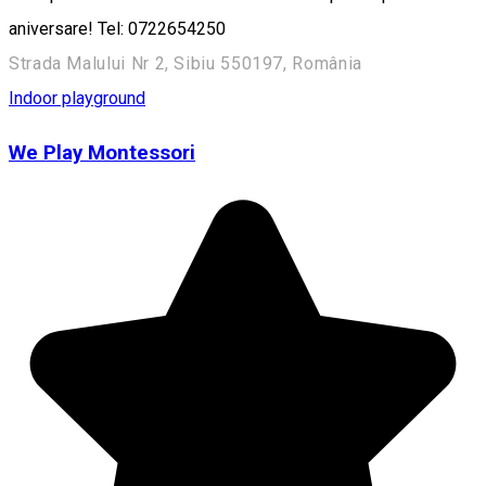
aniversare! Tel: 0722654250
Strada Malului Nr 2, Sibiu 550197, România
Indoor playground
We Play Montessori