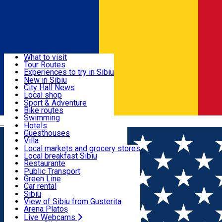
Sign In
Sign Up Free
Discover
What to visit
Tour Routes
Useful info
Experiences to try in Sibiu
Podcast
New in Sibiu
Culture
City Hall News
Activities & Adventure
Museums
Local shop
Churches
Sibiu artisans
Sport & Adventure
Parks, Zoo
Sibiul Verde
Bike routes
Accommodation
County of Sibiu
Public services
Swimming
Română
Education
Riding
Hotels
How do I get to Sibiu
Indoor activities
Guesthouses
Food, Drinks & Nightlife
Tourist Info
Loc de joacă indoor
Villa
Tour Guides
Loc de joacă outdoor
Hostels
Local markets and grocery stores
Guided tours
Ski
Motel
Local breakfast Sibiu
Transport & Parking
Publicații locale
Ice skating
Camping
Restaurante
Beauty salons
Yoga
Renting rooms
Pizza
Public Transport
Rooms for rent
Fast Food
Green Line
Live Webcams
Accommodation outside Sibiu
Coffee
Car rental
Sweets
Rent a bike
Sibiu
Pub, Bar
Scooter rentals
View of Sibiu from Gusterita
Night clubs
Taxi
Arena Platoș
Bakeries
Ride Sharing
Live Webcams
Home
Indoor playground
Allegria Kids