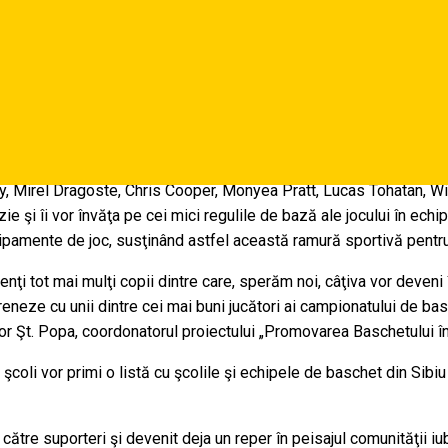
 î𝗻 ş𝗰𝗼𝗹𝗶𝗹𝗲 𝘀𝗶𝗯𝗶𝗲𝗻𝗲
C CSU Sibiu va desfăşura marţi, 11 decembrie, începând cu orele 1
iu, care vor fi prezenţi în şcolile: Şcoala Gimnazială nr. 1, Şcoala
nal Octavian Goga.
dy, Mirel Dragoste, Chris Cooper, Monyea Pratt, Lucas Tohatan, W
e şi îi vor învăţa pe cei mici regulile de bază ale jocului în ech
hipamente de joc, susţinând astfel această ramură sportivă pentru 
i tot mai mulţi copii dintre care, sperăm noi, câţiva vor deveni în
ntreneze cu unii dintre cei mai buni jucători ai campionatului de b
or Şt. Popa, coordonatorul proiectului „Promovarea Baschetului în
 şcoli vor primi o listă cu şcolile şi echipele de baschet din Sibi
ătre suporteri şi devenit deja un reper în peisajul comunităţii iub