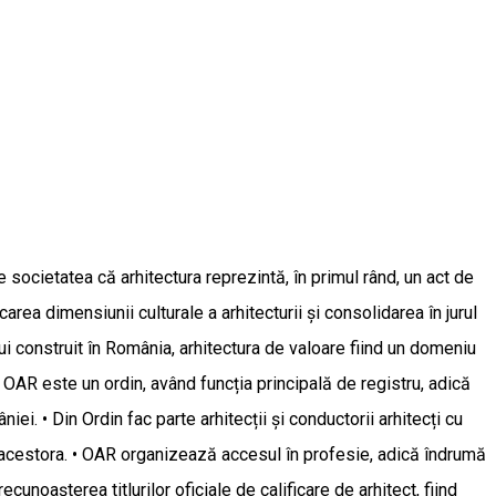
 societatea că arhitectura reprezintă, în primul rând, un act de
area dimensiunii culturale a arhitecturii și consolidarea în jurul
ului construit în România, arhitectura de valoare fiind un domeniu
• OAR este un ordin, având funcția principală de registru, adică
ei. • Din Ordin fac parte arhitecții și conductorii arhitecți cu
erea acestora. • OAR organizează accesul în profesie, adică îndrumă
noașterea titlurilor oficiale de calificare de arhitect, fiind