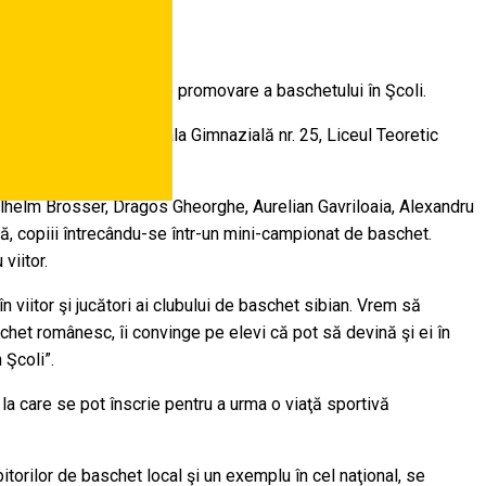
1:00, o nouă acţiune de promovare a baschetului în Şcoli.
 Gimnazială nr. 18, Şcoala Gimnazială nr. 25, Liceul Teoretic
ilhelm Brosser, Dragos Gheorghe, Aurelian Gavriloaia, Alexandru
ipă, copiii întrecându-se într-un mini-campionat de baschet.
viitor.
 viitor şi jucători ai clubului de baschet sibian. Vrem să
aschet românesc, îi convinge pe elevi că pot să devină şi ei în
 Şcoli”.
u la care se pot înscrie pentru a urma o viaţă sportivă
itorilor de baschet local şi un exemplu în cel naţional, se