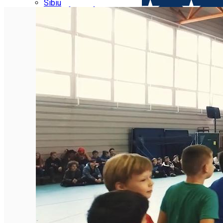
Parking tickets
Sibiu
Parking places
View of Sibiu from Gusterita
Electric vehicle charging points
Arena Platoș