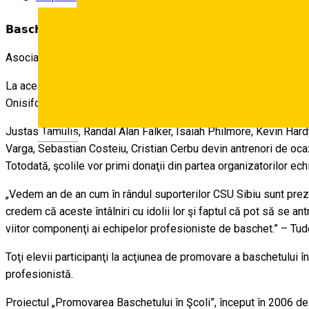
𝗕𝗮𝘀𝗰𝗵𝗲𝘁𝗯𝗮𝗹𝗶ş𝘁𝗶𝗶 𝗖𝗦𝗨 𝗦𝗶𝗯𝗶𝘂 𝗱𝗲𝘃𝗶𝗻 𝗮𝗻𝘁𝗿𝗲𝗻𝗼𝗿𝗶 𝗱𝗲 𝗼𝗰𝗮𝘇𝗶𝗲
Asociaţia suporterilor sibieni „Al 6-lea jucător” împreună cu B
La această acţiune vor participa toţi jucătorii echipei BC CSU Sib
Onisifor Ghibu, Liceul Teoretic Constantin Noica, Colegiul Naţio
Justas Tamulis, Randal Alan Falker, Isaiah Philmore, Kevin Har
Deutsch
Varga, Sebastian Costeiu, Cristian Cerbu devin antrenori de ocazi
Totodată, şcolile vor primi donaţii din partea organizatorilor ec
„Vedem an de an cum în rândul suporterilor CSU Sibiu sunt prezenţ
credem că aceste întâlniri cu idolii lor şi faptul că pot să se a
viitor componenţi ai echipelor profesioniste de baschet.” – Tud
Toţi elevii participanţi la acţiunea de promovare a baschetului în
profesionistă.
Proiectul „Promovarea Baschetului în Şcoli”, început în 2006 de c