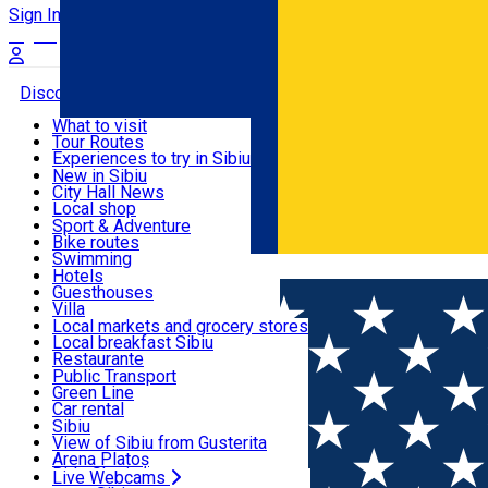
Sign In
Sign Up Free
Discover
What to visit
Tour Routes
Useful info
Experiences to try in Sibiu
Podcast
New in Sibiu
Culture
City Hall News
Activities & Adventure
Museums
Local shop
Churches
Sibiu artisans
Sport & Adventure
Parks, Zoo
Sibiul Verde
Bike routes
Accommodation
County of Sibiu
Public services
Swimming
Română
Education
Riding
Hotels
How do I get to Sibiu
Indoor activities
Guesthouses
Food, Drinks & Nightlife
Tourist Info
Loc de joacă indoor
Villa
Tour Guides
Loc de joacă outdoor
Hostels
Local markets and grocery stores
Guided tours
Ski
Motel
Local breakfast Sibiu
Transport & Parking
Publicații locale
Ice skating
Camping
Restaurante
Beauty salons
Yoga
Renting rooms
Pizza
Public Transport
Rooms for rent
Fast Food
Green Line
Live Webcams
Accommodation outside Sibiu
Coffee
Car rental
Sweets
Rent a bike
Sibiu
Pub, Bar
Scooter rentals
View of Sibiu from Gusterita
Night clubs
Taxi
Arena Platoș
Bakeries
Ride Sharing
Live Webcams
Home
Organization
Asociația al 6-lea jucător