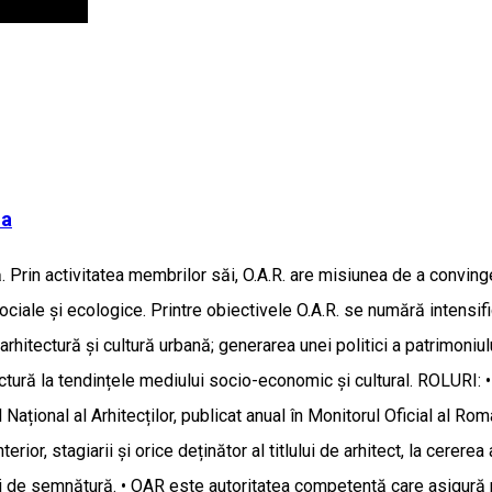
ea
 Prin activitatea membrilor săi, O.A.R. are misiunea de a convinge
ociale și ecologice. Printre obiectivele O.A.R. se numără intensific
de arhitectură și cultură urbană; generarea unei politici a patrimoni
ectură la tendințele mediului socio-economic și cultural. ROLURI: 
ional al Arhitecților, publicat anual în Monitorul Oficial al Români
nterior, stagiarii și orice deținător al titlului de arhitect, la cer
i de semnătură. • OAR este autoritatea competentă care asigură recu