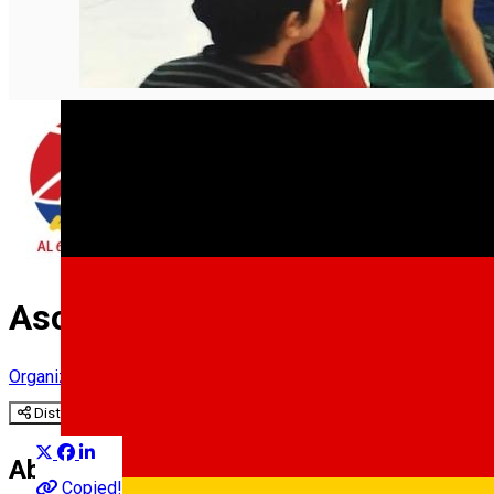
English
Asociația al 6-lea jucător
Organization
Distribuie
About
Copied!