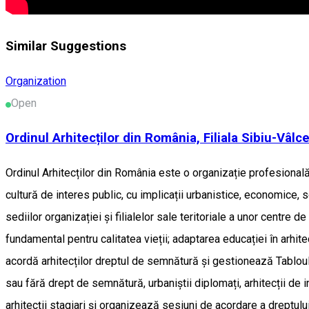
Similar Suggestions
Organization
Open
Ordinul Arhitecților din România, Filiala Sibiu-Vâlc
Ordinul Arhitecților din România este o organizație profesională.
cultură de interes public, cu implicații urbanistice, economice, s
sediilor organizației și filialelor sale teritoriale a unor centre 
fundamental pentru calitatea vieții; adaptarea educației în arhit
acordă arhitecților dreptul de semnătură și gestionează Tabloul Naț
sau fără drept de semnătură, urbaniștii diplomați, arhitecții de i
arhitecții stagiari și organizează sesiuni de acordare a dreptulu