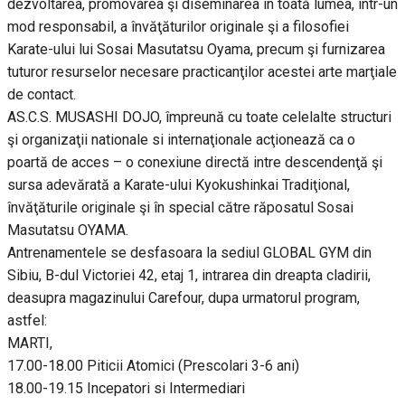
dezvoltarea, promovarea şi diseminarea în toată lumea, într-un
mod responsabil, a învăţăturilor originale şi a filosofiei
Karate-ului lui Sosai Masutatsu Oyama, precum şi furnizarea
tuturor resurselor necesare practicanţilor acestei arte marţiale
de contact.
AS.C.S. MUSASHI DOJO, împreună cu toate celelalte structuri
şi organizaţii nationale si internaţionale acţionează ca o
poartă de acces – o conexiune directă intre descendenţă şi
sursa adevărată a Karate-ului Kyokushinkai Tradiţional,
învăţăturile originale şi în special către răposatul Sosai
Masutatsu OYAMA.
Antrenamentele se desfasoara la sediul GLOBAL GYM din
Sibiu, B-dul Victoriei 42, etaj 1, intrarea din dreapta cladirii,
deasupra magazinului Carefour, dupa urmatorul program,
astfel:
MARTI,
17.00-18.00 Piticii Atomici (Prescolari 3-6 ani)
18.00-19.15 Incepatori si Intermediari