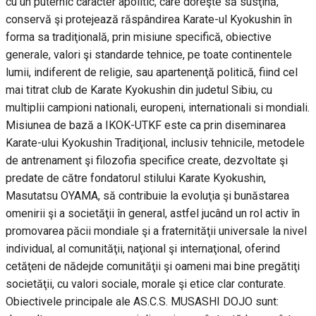
cu un puternic caracter apolitic, care doreşte să susţină,
conservă şi protejează răspândirea Karate-ul Kyokushin în
forma sa tradiţională, prin misiune specifică, obiective
generale, valori şi standarde tehnice, pe toate continentele
lumii, indiferent de religie, sau apartenenţă politică, fiind cel
mai titrat club de Karate Kyokushin din judetul Sibiu, cu
multiplii campioni nationali, europeni, internationali si mondiali.
Misiunea de bază a IKOK-UTKF este ca prin diseminarea
Karate-ului Kyokushin Tradiţional, inclusiv tehnicile, metodele
de antrenament şi filozofia specifice create, dezvoltate şi
predate de către fondatorul stilului Karate Kyokushin,
Masutatsu OYAMA, să contribuie la evoluţia şi bunăstarea
omenirii şi a societăţii în general, astfel jucând un rol activ în
promovarea păcii mondiale şi a fraternităţii universale la nivel
individual, al comunităţii, naţional şi internaţional, oferind
cetăţeni de nădejde comunităţii şi oameni mai bine pregătiţi
societăţii, cu valori sociale, morale şi etice clar conturate.
Obiectivele principale ale AS.C.S. MUSASHI DOJO sunt: