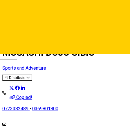
ASOCIATIA CLUB SPORTIV
MUSASHI DOJO SIBIU
Deutsch
Sports and Adventure
Distribuie
Copied!
0723382489
•
0369801800