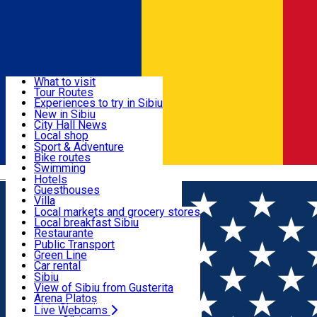
Sign In
Sign Up Free
Discover
What to visit
Tour Routes
Useful info
Experiences to try in Sibiu
Podcast
New in Sibiu
Culture
City Hall News
Activities & Adventure
Museums
Local shop
Churches
Sibiu artisans
Sport & Adventure
Parks, Zoo
Sibiul Verde
Bike routes
Accommodation
County of Sibiu
Public services
Swimming
Română
Education
Riding
Hotels
How do I get to Sibiu
Indoor activities
Guesthouses
Food, Drinks & Nightlife
Tourist Info
Loc de joacă indoor
Villa
Tour Guides
Loc de joacă outdoor
Hostels
Local markets and grocery stores
Guided tours
Ski
Motel
Local breakfast Sibiu
Transport & Parking
Publicații locale
Ice skating
Camping
Restaurante
Beauty salons
Yoga
Renting rooms
Pizza
Public Transport
Rooms for rent
Fast Food
Green Line
Live Webcams
Accommodation outside Sibiu
Coffee
Car rental
Sweets
Rent a bike
Sibiu
Pub, Bar
Scooter rentals
View of Sibiu from Gusterita
Night clubs
Taxi
Arena Platoș
Bakeries
Ride Sharing
Live Webcams
Home
Sports and Adventure
ASOCIATIA CLUB