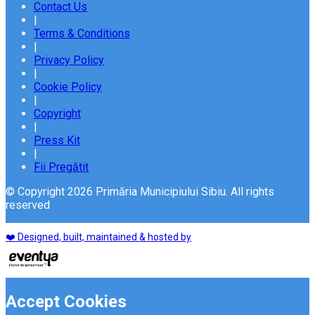
Contact Us
|
Terms & Conditions
|
Privacy Policy
|
Cookie Policy
|
Copyright
|
Press Kit
|
Fii Pregătit
© Copyright 2026 Primăria Municipiului Sibiu. All rights
reserved
❤️ Designed, built, maintained & hosted by
Accept Cookies