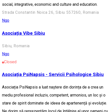
social, integrative, economic and culture and education.
Strada Constantin Noica 26, Sibiu 557260, Romania
Ngo
Asociația Vibe Sibiu
Sibiu, Romania
Ngo
Closed
Asociația PsiNapsis - Servicii Psihologice Sibiu
Asociația PsiNapsis a luat naștere din dorința de a crea un
mediu profesional incluziv, competent, armonios, un loc și o
stare de spirit dominate de ideea de apartenență și evoluție.
Ne dorim să reprezentăm locul de întâlnire al unor oameni cu