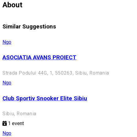
About
Similar Suggestions
Ngo
ASOCIATIA AVANS PROIECT
Strada Podului 44G, 1, 550263, Sibiu, Romania
Ngo
Club Sportiv Snooker Elite Sibiu
Sibiu, Romania
1
event
Ngo