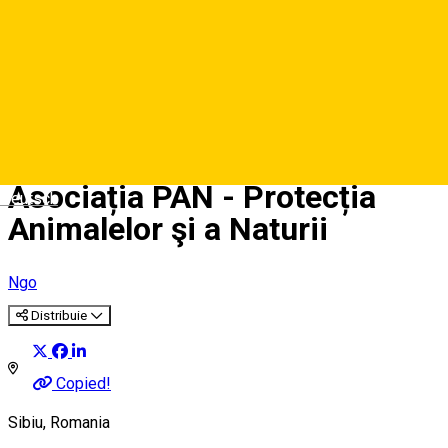
Asociația PAN - Protecția
Deutsch
Animalelor şi a Naturii
Ngo
Distribuie
Copied!
Sibiu, Romania