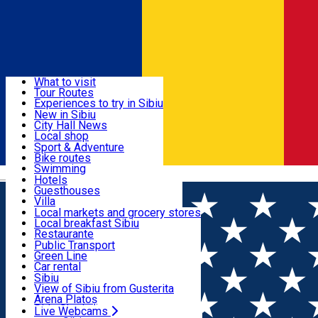
Sign In
Sign Up Free
Discover
What to visit
Tour Routes
Useful info
Experiences to try in Sibiu
Podcast
New in Sibiu
Culture
City Hall News
Activities & Adventure
Museums
Local shop
Churches
Sibiu artisans
Sport & Adventure
Parks, Zoo
Sibiul Verde
Bike routes
Accommodation
County of Sibiu
Public services
Swimming
Română
Education
Riding
Hotels
How do I get to Sibiu
Indoor activities
Guesthouses
Food, Drinks & Nightlife
Tourist Info
Loc de joacă indoor
Villa
Tour Guides
Loc de joacă outdoor
Hostels
Local markets and grocery stores
Guided tours
Ski
Motel
Local breakfast Sibiu
Transport & Parking
Publicații locale
Ice skating
Camping
Restaurante
Beauty salons
Yoga
Renting rooms
Pizza
Public Transport
Rooms for rent
Fast Food
Green Line
Live Webcams
Accommodation outside Sibiu
Coffee
Car rental
Sweets
Rent a bike
Sibiu
Pub, Bar
Scooter rentals
View of Sibiu from Gusterita
Night clubs
Taxi
Arena Platoș
Bakeries
Ride Sharing
Live Webcams
Home
Ngo
Asociația PAN - Protecția Animalelor şi a