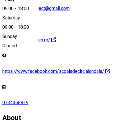
alandalacircusproject@gmail.com
09:00
-
18:00
Saturday
09:00
-
18:00
Sunday
http://alandalacircus.ro/
Closed
https://www.facebook.com/scoaladecirc.alandala/
0734368819
About