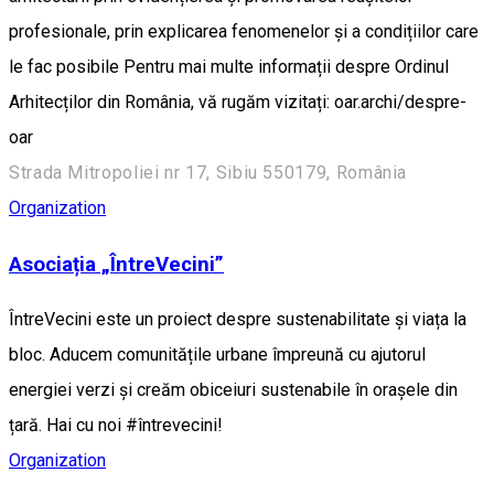
profesionale, prin explicarea fenomenelor și a condițiilor care
le fac posibile Pentru mai multe informații despre Ordinul
Arhitecților din România, vă rugăm vizitați: oar.archi/despre-
oar
Strada Mitropoliei nr 17, Sibiu 550179, România
Organization
Asociația „ÎntreVecini”
ÎntreVecini este un proiect despre sustenabilitate și viața la
bloc. Aducem comunitățile urbane împreună cu ajutorul
energiei verzi și creăm obiceiuri sustenabile în orașele din
țară. Hai cu noi #întrevecini!
Organization