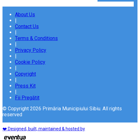
About Us
|
Contact Us
|
Terms & Conditions
|
Privacy Policy
|
Cookie Policy
|
Copyright
|
Press Kit
|
Fii Pregătit
© Copyright 2026 Primăria Municipiului Sibiu. All rights
reserved
❤️ Designed, built, maintained & hosted by