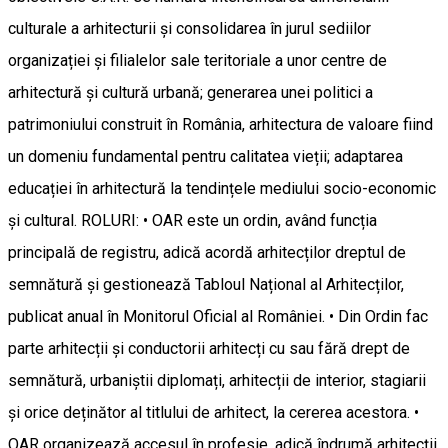
culturale a arhitecturii și consolidarea în jurul sediilor
organizației și filialelor sale teritoriale a unor centre de
arhitectură și cultură urbană; generarea unei politici a
patrimoniului construit în România, arhitectura de valoare fiind
un domeniu fundamental pentru calitatea vieții; adaptarea
educației în arhitectură la tendințele mediului socio-economic
și cultural. ROLURI: • OAR este un ordin, având funcția
principală de registru, adică acordă arhitecților dreptul de
semnătură și gestionează Tabloul Național al Arhitecților,
publicat anual în Monitorul Oficial al României. • Din Ordin fac
parte arhitecții și conductorii arhitecți cu sau fără drept de
semnătură, urbaniștii diplomați, arhitecții de interior, stagiarii
și orice deținător al titlului de arhitect, la cererea acestora. •
OAR organizează accesul în profesie, adică îndrumă arhitecții