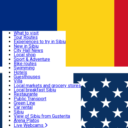
Sign In
Sign Up Free
Discover
What to visit
Tour Routes
Useful info
Experiences to try in Sibiu
Podcast
New in Sibiu
Culture
City Hall News
Activities & Adventure
Museums
Local shop
Churches
Sibiu artisans
Sport & Adventure
Parks, Zoo
Sibiul Verde
Bike routes
Accommodation
County of Sibiu
Public services
Swimming
Română
Education
Riding
Hotels
How do I get to Sibiu
Indoor activities
Guesthouses
Food, Drinks & Nightlife
Tourist Info
Loc de joacă indoor
Villa
Tour Guides
Loc de joacă outdoor
Hostels
Local markets and grocery stores
Guided tours
Ski
Motel
Local breakfast Sibiu
Transport & Parking
Publicații locale
Ice skating
Camping
Restaurante
Beauty salons
Yoga
Renting rooms
Pizza
Public Transport
Rooms for rent
Fast Food
Green Line
Live Webcams
Accommodation outside Sibiu
Coffee
Car rental
Sweets
Rent a bike
Sibiu
Pub, Bar
Scooter rentals
View of Sibiu from Gusterita
Night clubs
Taxi
Arena Platoș
Bakeries
Ride Sharing
Live Webcams
Home
Organization
Alandala Circus Project