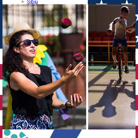
Parking tickets
Sibiu
Parking places
View of Sibiu from Gusterita
Electric vehicle charging points
Arena Platoș