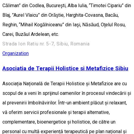
Căliman” din Codlea, Bucureşti, Alba Iulia, “Timotei Cipariu” din
Blaj, ”Aurel Vlaicu” din Orăştie, Harghita-Covasna, Bacău,
Reghin, “Mihail Kogălniceanu” din Iaşi, Năsăud, Oţelul Rosu,
Carei, Buzăul Ardelean, etc.
Strada Ion Ratiu nr. 5-7, Sibiu, Romania
Organization
Asociatia de Terapii Holistice si Metafizice Sibiu
Asociația Națională de Terapii Holistice și Metafizice are cu
scopul de a veni în sprijinul oamenilor în procesul vindecării și
al prevenirii îmbolnăvirilor. Într-un ambient plăcut și relaxant,
vă oferim servicii profesionale și terapii alternative,
complementare, bioenergetice și holistice, de către un
personal cu multă experiență terapeutică pe plan național și