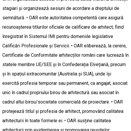
stagiari și organizează sesiuni de acordare a dreptului de
semnătură. • OAR este autoritatea competentă care asigură
recunoașterea titlurilor oficiale de calificare de arhitect, fiind
înregistrat în Sistemul IMI pentru domeniile legislative
Calificări Profesionale și Servicii. • OAR eliberează, la cerere,
Certificate de Conformitate arhitecților români care lucrează în
statele membre UE/SEE și în Confederația Elvețiană, precum
și în spațiul extracomunitar (Australia și SUA), unde își
exercită profesia temporar sau permanent, ca angajat, asociat
unic în cadrul propriului birou de arhitectură sau asociat în
cadrul altui birou/societate comercială de proiectare. • OAR
protejează titlul și profesia de arhitect, promovând calitatea
arhitecturii în toate formele ei. • OAR susține calitatea
arhitecturii prin evidențierea și promovarea reușitelor