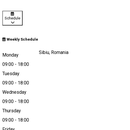
Schedule
Weekly Schedule
Strada Abatorului, Sibiu, Romania
Monday
09:00
-
18:00
Tuesday
Map
09:00
-
18:00
Wednesday
09:00
-
18:00
0734368819
Thursday
09:00
-
18:00
Friday