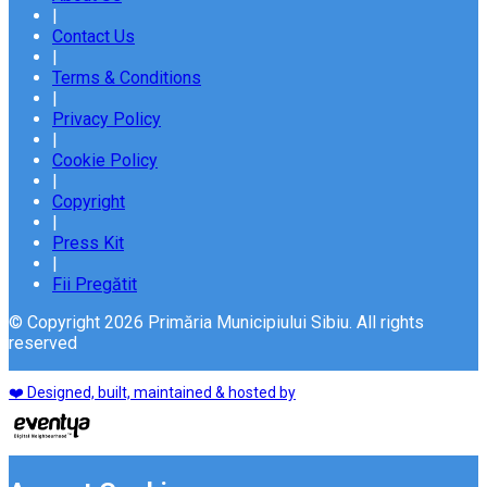
|
Contact Us
|
Terms & Conditions
|
Privacy Policy
|
Cookie Policy
|
Copyright
|
Press Kit
|
Fii Pregătit
© Copyright 2026 Primăria Municipiului Sibiu. All rights
reserved
❤️ Designed, built, maintained & hosted by