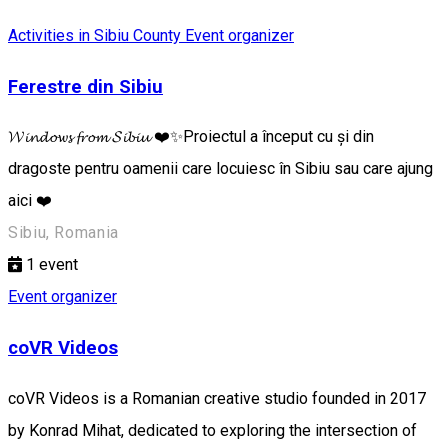
Activities in Sibiu County
Event organizer
Ferestre din Sibiu
𝓦𝓲𝓷𝓭𝓸𝔀𝓼 𝓯𝓻𝓸𝓶 𝓢𝓲𝓫𝓲𝓾 ❤️✨Proiectul a început cu și din
dragoste pentru oamenii care locuiesc în Sibiu sau care ajung
aici ❤️
Sibiu, Romania
1
event
Event organizer
coVR Videos
coVR Videos is a Romanian creative studio founded in 2017
by Konrad Mihat, dedicated to exploring the intersection of