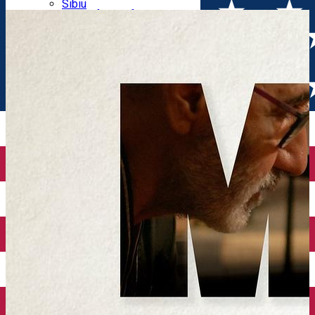
Parking tickets
Sibiu
Parking places
View of Sibiu from Gusterita
Electric vehicle charging points
Arena Platoș