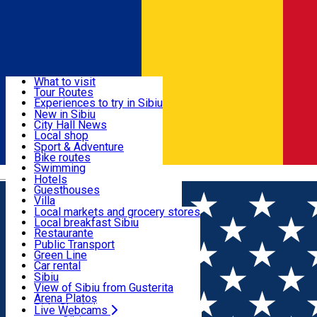
Sign In
Sign Up Free
Discover
What to visit
Tour Routes
Useful info
Experiences to try in Sibiu
Podcast
New in Sibiu
Culture
City Hall News
Activities & Adventure
Museums
Local shop
Churches
Sibiu artisans
Sport & Adventure
Parks, Zoo
Sibiul Verde
Bike routes
Accommodation
County of Sibiu
Public services
Swimming
Română
Education
Riding
Hotels
How do I get to Sibiu
Indoor activities
Guesthouses
Food, Drinks & Nightlife
Tourist Info
Loc de joacă indoor
Villa
Tour Guides
Loc de joacă outdoor
Hostels
Local markets and grocery stores
Guided tours
Ski
Motel
Local breakfast Sibiu
Transport & Parking
Publicații locale
Ice skating
Camping
Restaurante
Beauty salons
Yoga
Renting rooms
Pizza
Public Transport
Rooms for rent
Fast Food
Green Line
Live Webcams
Accommodation outside Sibiu
Coffee
Car rental
Sweets
Rent a bike
Sibiu
Pub, Bar
Scooter rentals
View of Sibiu from Gusterita
Night clubs
Taxi
Arena Platoș
Bakeries
Ride Sharing
Live Webcams
Home
Event organizer
Bad Unicorn