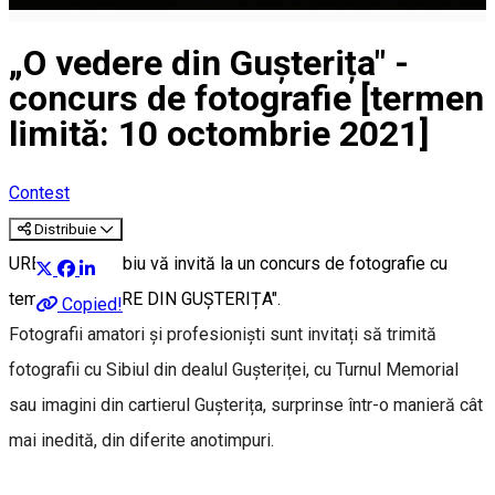
„O vedere din Gușterița" -
concurs de fotografie [termen
limită: 10 octombrie 2021]
Contest
Distribuie
URBANA SA Sibiu vă invită la un concurs de fotografie cu
tema " O VEDERE DIN GUȘTERIȚA".
Copied!
Fotografii amatori și profesioniști sunt invitați să trimită
fotografii cu Sibiul din dealul Gușteriței, cu Turnul Memorial
sau imagini din cartierul Gușterița, surprinse într-o manieră cât
mai inedită, din diferite anotimpuri.