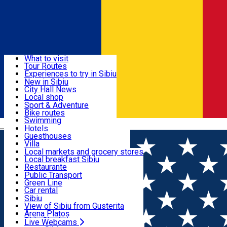
Sign In
Sign Up Free
Discover
What to visit
Tour Routes
Useful info
Experiences to try in Sibiu
Podcast
New in Sibiu
Culture
City Hall News
Activities & Adventure
Museums
Local shop
Churches
Sibiu artisans
Sport & Adventure
Parks, Zoo
Sibiul Verde
Bike routes
Accommodation
County of Sibiu
Public services
Swimming
Română
Education
Riding
Hotels
How do I get to Sibiu
Indoor activities
Guesthouses
Food, Drinks & Nightlife
Tourist Info
Loc de joacă indoor
Villa
Tour Guides
Loc de joacă outdoor
Hostels
Local markets and grocery stores
Guided tours
Ski
Motel
Local breakfast Sibiu
Transport & Parking
Publicații locale
Ice skating
Camping
Restaurante
Beauty salons
Yoga
Renting rooms
Pizza
Public Transport
Rooms for rent
Fast Food
Green Line
Live Webcams
Accommodation outside Sibiu
Coffee
Car rental
Sweets
Rent a bike
Sibiu
Pub, Bar
Scooter rentals
View of Sibiu from Gusterita
Night clubs
Taxi
Arena Platoș
Bakeries
Ride Sharing
Live Webcams
Home
Contest
„O vedere din Gușterița" - concurs de