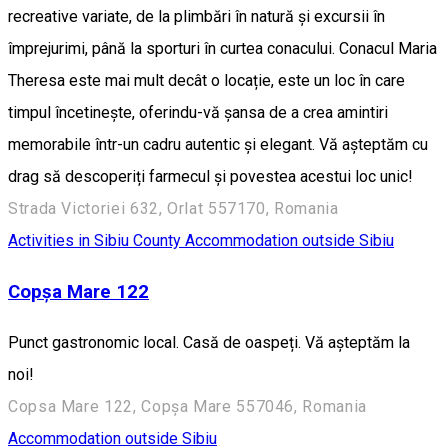
recreative variate, de la plimbări în natură și excursii în
împrejurimi, până la sporturi în curtea conacului. Conacul Maria
Theresa este mai mult decât o locație, este un loc în care
timpul încetinește, oferindu-vă șansa de a crea amintiri
memorabile într-un cadru autentic și elegant. Vă așteptăm cu
drag să descoperiți farmecul și povestea acestui loc unic!
Strada Victoriei 632, Orlat 557170, Romania
Activities in Sibiu County
Accommodation outside Sibiu
Copșa Mare 122
Punct gastronomic local. Casă de oaspeți. Vă așteptăm la
noi!
Copsa Mare 122, Copșa Mare 557046, Romania
Accommodation outside Sibiu