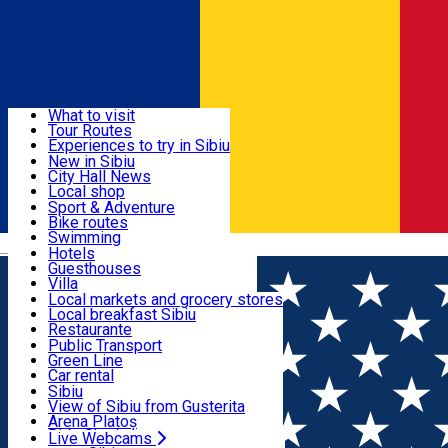
Sign In
Sign Up Free
Discover
What to visit
Tour Routes
Useful info
Experiences to try in Sibiu
Podcast
New in Sibiu
Culture
City Hall News
Activities & Adventure
Museums
Local shop
Churches
Sibiu artisans
Sport & Adventure
Parks, Zoo
Sibiul Verde
Bike routes
Accommodation
County of Sibiu
Public services
Swimming
Română
Education
Riding
Hotels
How do I get to Sibiu
Indoor activities
Guesthouses
Food, Drinks & Nightlife
Tourist Info
Loc de joacă indoor
Villa
Tour Guides
Loc de joacă outdoor
Hostels
Local markets and grocery stores
Guided tours
Ski
Motel
Local breakfast Sibiu
Transport & Parking
Publicații locale
Ice skating
Camping
Restaurante
Beauty salons
Yoga
Renting rooms
Pizza
Public Transport
Rooms for rent
Fast Food
Green Line
Live Webcams
Accommodation outside Sibiu
Coffee
Car rental
Sweets
Rent a bike
Sibiu
Pub, Bar
Scooter rentals
View of Sibiu from Gusterita
Night clubs
Taxi
Arena Platoș
Bakeries
Ride Sharing
Live Webcams
Home
Accommodation outside Sibiu
Cabana Barcaciu