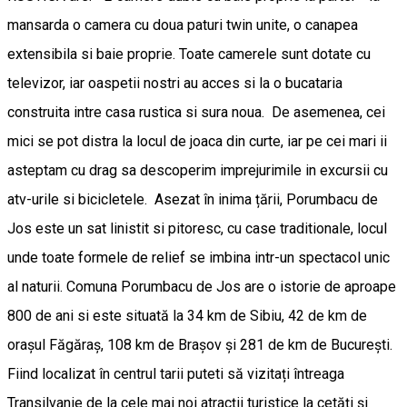
mansarda o camera cu doua paturi twin unite, o canapea
extensibila si baie proprie. Toate camerele sunt dotate cu
televizor, iar oaspetii nostri au acces si la o bucataria
construita intre casa rustica si sura noua. De asemenea, cei
mici se pot distra la locul de joaca din curte, iar pe cei mari ii
asteptam cu drag sa descoperim imprejurimile in excursii cu
atv-urile si bicicletele. Asezat în inima țării, Porumbacu de
Jos este un sat linistit si pitoresc, cu case traditionale, locul
unde toate formele de relief se imbina intr-un spectacol unic
al naturii. Comuna Porumbacu de Jos are o istorie de aproape
800 de ani si este situată la 34 km de Sibiu, 42 de km de
orașul Făgăraș, 108 km de Brașov și 281 de km de București.
Fiind localizat în centrul tarii puteti să vizitați întreaga
Transilvanie de la cele mai noi atracții turistice la cetăți și