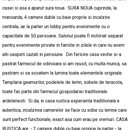
casei si asa a aparut sura noua. SURA NOUA cuprinde, la
mansarda, 4 camere duble cu baie proprie si incalzire
centrala, iar la parter un lobby pentru evenimente cu o
capacitate de 50 persoane. Salonul poate fi inchiriat separat
pentru evenimente private in familie in zilele in care nu avem
alti oaspeti cazati in pensiune. Din fericire casa veche si-a
pastrat farmecul de odinioara si am reusit, cu multa munca, sa
pastram si sa scoatem la lumina toate elementele originale.
Tamplaria geamurilor, podelele de lemn, sobele de teracota,
toate fac parte din farmecul gospodariei traditionale
ardelenesti. Si da, in casa rustica experienta traditionala e
autentica, incalzirea camerelor se face cu sobe cu lemne care
sunt perfect functionale, exact asa cum erau pe vremuri. CASA
RUSTICA are: - 2 camere duble cu baie proprie la parter - la