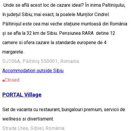
Unde se află acest loc de cazare ideal? În inima Paltinișului,
în județul Sibiu; mai exact, la poalele Munților Cindrel.
Păltinișul este cea mai veche stațiune muntoasă din România
și se afla la 32 km de Sibiu. Pensiunea RARA detine 12
camere si ofera cazare la standarde europene de 4
margarete.
DJ106A, Păltiniș 550001, Romania
Accommodation outside Sibiu
Closed
PORTAL Village
Sat de vacanta cu restaurant, bungalouri premium, servicii de
wellness si divertisment.
Strada Utea, Sibiel, România