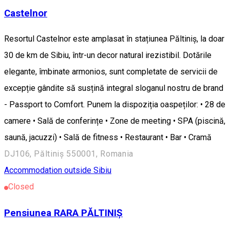
Castelnor
Resortul Castelnor este amplasat în stațiunea Păltiniș, la doar
30 de km de Sibiu, într-un decor natural irezistibil. Dotările
elegante, îmbinate armonios, sunt completate de servicii de
excepție gândite să susțină integral sloganul nostru de brand
- Passport to Comfort. Punem la dispoziția oaspeților: • 28 de
camere • Sală de conferințe • Zone de meeting • SPA (piscină,
saună, jacuzzi) • Sală de fitness • Restaurant • Bar • Cramă
DJ106, Păltiniș 550001, Romania
Accommodation outside Sibiu
Closed
Pensiunea RARA PĂLTINIȘ