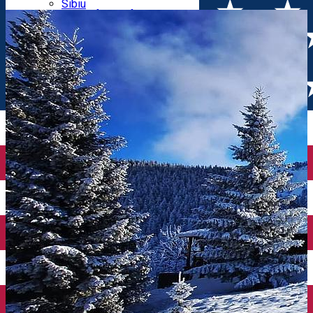
Parking tickets
Sibiu
Parking places
View of Sibiu from Gusterita
Electric vehicle charging points
Arena Platoș