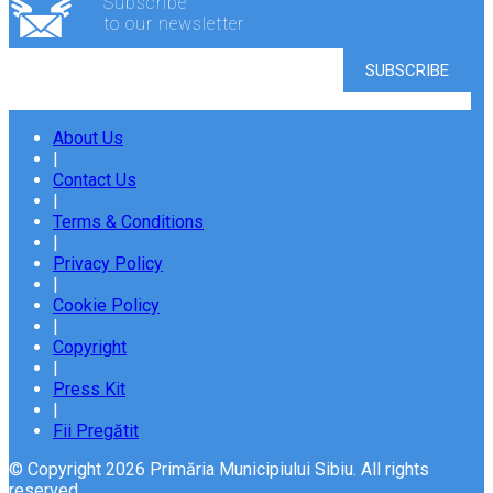
Subscribe
to our newsletter
About Us
|
Contact Us
|
Terms & Conditions
|
Privacy Policy
|
Cookie Policy
|
Copyright
|
Press Kit
|
Fii Pregătit
© Copyright 2026 Primăria Municipiului Sibiu. All rights
reserved