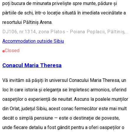
poți bucura de minunata priveliște spre munte, pădure și
pârtiile de schi, într-o locație situată în imediata vecinătate a
resortului Păltiniș Arena.
DJ106, nr.1314, zona Platos - Poiana Poplacii, Păltiniș, Sibiu, Romania, 550001
Accommodation outside Sibiu
Closed
Conacul Maria Theresa
Vă invităm să pășiți în universul Conacului Maria Theresa, un
loc în care istoria și eleganța se împletesc armonios, oferind
oaspeților o experiență de neuitat. Ascuns la poalele munților
din Orlat, județul Sibiu, acest conac fermecător este mai mult
decât o simplă pensiune — este o destinație de poveste,
unde fiecare detaliu a fost gândit pentru a oferi oaspeților o