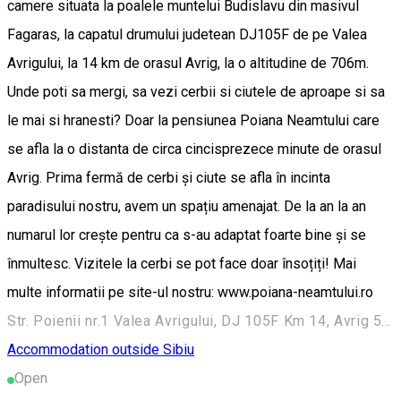
camere situata la poalele muntelui Budislavu din masivul
Fagaras, la capatul drumului judetean DJ105F de pe Valea
Avrigului, la 14 km de orasul Avrig, la o altitudine de 706m.
Unde poti sa mergi, sa vezi cerbii si ciutele de aproape si sa
le mai si hranesti? Doar la pensiunea Poiana Neamtului care
se afla la o distanta de circa cincisprezece minute de orasul
Avrig. Prima fermă de cerbi și ciute se afla în incinta
paradisului nostru, avem un spațiu amenajat. De la an la an
numarul lor crește pentru ca s-au adaptat foarte bine și se
înmultesc. Vizitele la cerbi se pot face doar însoțiți! Mai
multe informatii pe site-ul nostru: www.poiana-neamtului.ro
Str. Poienii nr.1 Valea Avrigului, DJ 105F Km 14, Avrig 555200, România
Accommodation outside Sibiu
Open