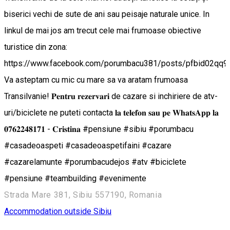
biserici vechi de sute de ani sau peisaje naturale unice. In
linkul de mai jos am trecut cele mai frumoase obiective
turistice din zona:
https://www.facebook.com/porumbacu381/posts/pfbid0
Va asteptam cu mic cu mare sa va aratam frumoasa
Transilvanie! 𝐏𝐞𝐧𝐭𝐫𝐮 𝐫𝐞𝐳𝐞𝐫𝐯𝐚𝐫𝐢 de cazare si inchiriere de atv-
uri/biciclete ne puteti contacta 𝐥𝐚 𝐭𝐞𝐥𝐞𝐟𝐨𝐧 𝐬𝐚𝐮 𝐩𝐞 𝐖𝐡𝐚𝐭𝐬𝐀𝐩𝐩 𝐥𝐚
𝟎𝟕𝟔𝟐𝟐𝟒𝟖𝟏𝟕𝟏 - 𝐂𝐫𝐢𝐬𝐭𝐢𝐧𝐚 #pensiune #sibiu #porumbacu
#casadeoaspeti #casadeoaspetifaini #cazare
#cazarelamunte #porumbacudejos #atv #biciclete
#pensiune #teambuilding #evenimente
Strada Mare 381, Sibiu 557190, Romania
Accommodation outside Sibiu