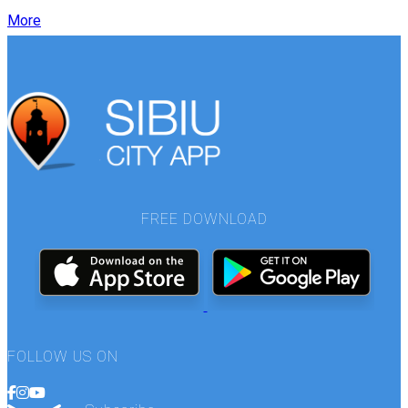
More
FREE DOWNLOAD
FOLLOW US ON