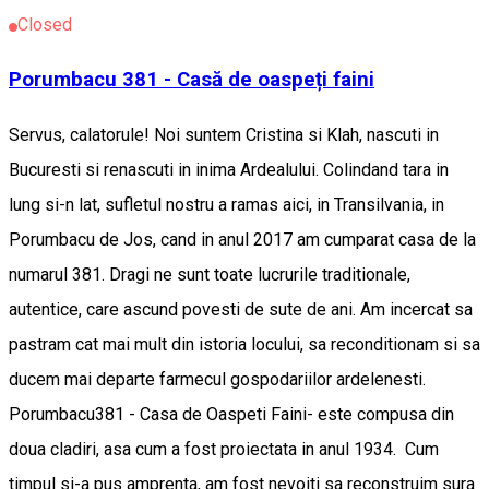
Closed
Porumbacu 381 - Casă de oaspeți faini
Servus, calatorule! Noi suntem Cristina si Klah, nascuti in
Bucuresti si renascuti in inima Ardealului. Colindand tara in
lung si-n lat, sufletul nostru a ramas aici, in Transilvania, in
Porumbacu de Jos, cand in anul 2017 am cumparat casa de la
numarul 381. Dragi ne sunt toate lucrurile traditionale,
autentice, care ascund povesti de sute de ani. Am incercat sa
pastram cat mai mult din istoria locului, sa reconditionam si sa
ducem mai departe farmecul gospodariilor ardelenesti.
Porumbacu381 - Casa de Oaspeti Faini- este compusa din
doua cladiri, asa cum a fost proiectata in anul 1934. Cum
timpul si-a pus amprenta, am fost nevoiti sa reconstruim sura