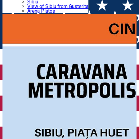
Parking tickets
Sibiu
Parking places
View of Sibiu from Gusterita
aer liber
Electric vehicle charging points
Arena Platoș