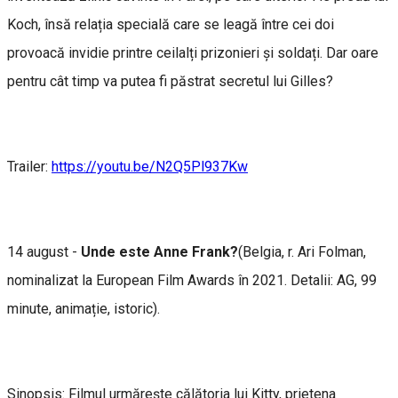
Koch, însă relația specială care se leagă între cei doi
provoacă invidie printre ceilalți prizonieri și soldați. Dar oare
pentru cât timp va putea fi păstrat secretul lui Gilles?
Trailer:
https://youtu.be/N2Q5Pl937Kw
14 august -
Unde este Anne Frank?
(Belgia, r. Ari Folman,
nominalizat la European Film Awards în 2021. Detalii: AG, 99
minute, animație, istoric).
Sinopsis: Filmul urmărește călătoria lui Kitty, prietena