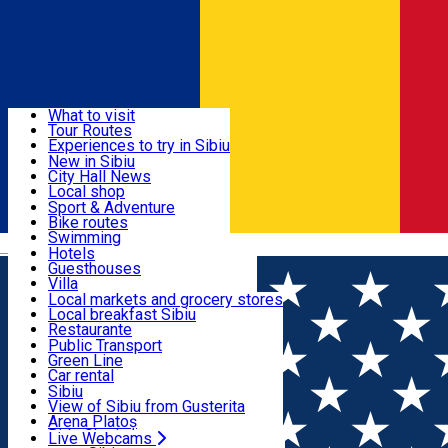
Sign In
Sign Up Free
Discover
What to visit
Tour Routes
Useful info
Experiences to try in Sibiu
Podcast
New in Sibiu
Culture
City Hall News
Activities & Adventure
Museums
Local shop
Churches
Sibiu artisans
Sport & Adventure
Parks, Zoo
Sibiul Verde
Bike routes
Accommodation
County of Sibiu
Public services
Swimming
Română
Education
Riding
Hotels
How do I get to Sibiu
Indoor activities
Guesthouses
Food, Drinks & Nightlife
Tourist Info
Loc de joacă indoor
Villa
Tour Guides
Loc de joacă outdoor
Hostels
Local markets and grocery stores
Guided tours
Ski
Motel
Local breakfast Sibiu
Transport & Parking
Publicații locale
Ice skating
Camping
Restaurante
Beauty salons
Yoga
Renting rooms
Pizza
Public Transport
Rooms for rent
Fast Food
Green Line
Live Webcams
Accommodation outside Sibiu
Coffee
Car rental
Sweets
Rent a bike
Sibiu
Pub, Bar
Scooter rentals
View of Sibiu from Gusterita
Night clubs
Taxi
Arena Platoș
Bakeries
Ride Sharing
Live Webcams
Home
Event organizer
Caravana Metropolis- cinema în