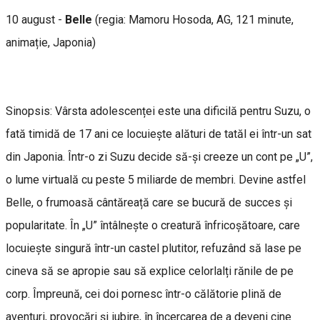
10 august -
Belle
(regia: Mamoru Hosoda, AG, 121 minute,
animație, Japonia)
Sinopsis: Vârsta adolescenței este una dificilă pentru Suzu, o
fată timidă de 17 ani ce locuiește alături de tatăl ei într-un sat
din Japonia. Într-o zi Suzu decide să-și creeze un cont pe „U”,
o lume virtuală cu peste 5 miliarde de membri. Devine astfel
Belle, o frumoasă cântăreață care se bucură de succes și
popularitate. În „U” întâlnește o creatură înfricoșătoare, care
locuiește singură într-un castel plutitor, refuzând să lase pe
cineva să se apropie sau să explice celorlalți rănile de pe
corp. Împreună, cei doi pornesc într-o călătorie plină de
aventuri, provocări și iubire, în încercarea de a deveni cine