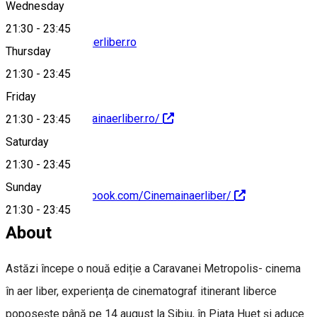
Wednesday
21:30
-
23:45
presa@cinemainaerliber.ro
Thursday
21:30
-
23:45
Friday
http://www.cinemainaerliber.ro/
21:30
-
23:45
Saturday
21:30
-
23:45
Sunday
https://www.facebook.com/Cinemainaerliber/
21:30
-
23:45
About
Astăzi începe o nouă ediție a Caravanei Metropolis- cinema
în aer liber, experiența de cinematograf itinerant liberce
poposește până pe 14 august la Sibiu, în Piața Huet și aduce