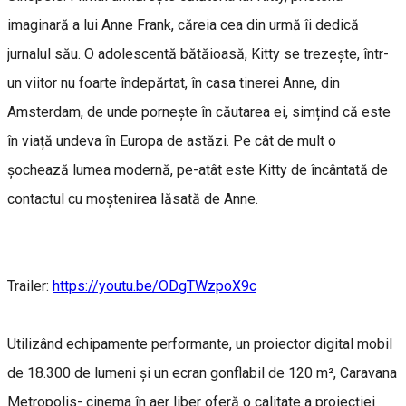
imaginară a lui Anne Frank, căreia cea din urmă îi dedică
jurnalul său. O adolescentă bătăioasă, Kitty se trezește, într-
un viitor nu foarte îndepărtat, în casa tinerei Anne, din
Amsterdam, de unde pornește în căutarea ei, simțind că este
în viață undeva în Europa de astăzi. Pe cât de mult o
șochează lumea modernă, pe-atât este Kitty de încântată de
contactul cu moștenirea lăsată de Anne.
Trailer:
https://youtu.be/ODgTWzpoX9c
Utilizând echipamente performante, un proiector digital mobil
de 18.300 de lumeni și un ecran gonflabil de 120 m², Caravana
Metropolis- cinema în aer liber oferă o calitate a proiecției