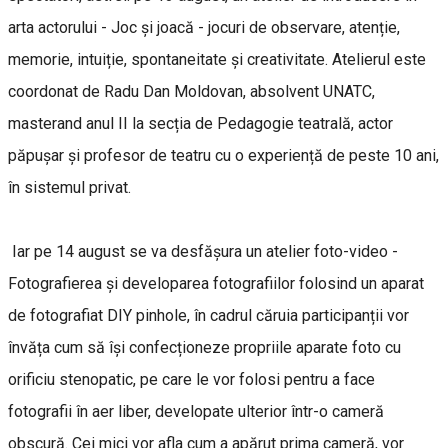
arta actorului - Joc și joacă - jocuri de observare, atenție,
memorie, intuiție, spontaneitate și creativitate. Atelierul este
coordonat de Radu Dan Moldovan, absolvent UNATC,
masterand anul II la secția de Pedagogie teatrală, actor
păpușar și profesor de teatru cu o experiență de peste 10 ani,
în sistemul privat.
Iar pe 14 august se va desfășura un atelier foto-video -
Fotografierea și developarea fotografiilor folosind un aparat
de fotografiat DIY pinhole, în cadrul căruia participanții vor
învăța cum să își confecționeze propriile aparate foto cu
orificiu stenopatic, pe care le vor folosi pentru a face
fotografii în aer liber, developate ulterior într-o cameră
obscură. Cei mici vor afla cum a apărut prima cameră, vor