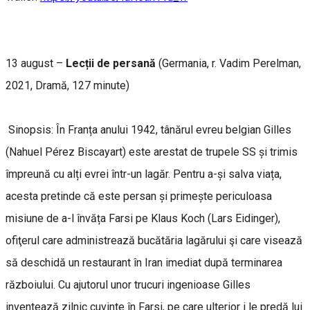
13 august –
Lecții de persană
(Germania, r. Vadim Perelman,
2021, Dramă, 127 minute)
Sinopsis: În Franța anului 1942, tânărul evreu belgian Gilles
(Nahuel Pérez Biscayart) este arestat de trupele SS și trimis
împreună cu alți evrei într-un lagăr. Pentru a-și salva viața,
acesta pretinde că este persan și primește periculoasa
misiune de a-l învăța Farsi pe Klaus Koch (Lars Eidinger),
ofiţerul care administrează bucătăria lagărului şi care visează
să deschidă un restaurant în Iran imediat după terminarea
războiului. Cu ajutorul unor trucuri ingenioase Gilles
inventează zilnic cuvinte în Farsi, pe care ulterior i le predă lui