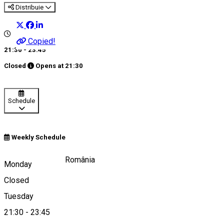
Distribuie
Copied!
21:30 - 23:45
Closed
Opens at
21:30
Schedule
Weekly Schedule
Piața Huet, Sibiu, România
Monday
Closed
Tuesday
Map
21:30
-
23:45