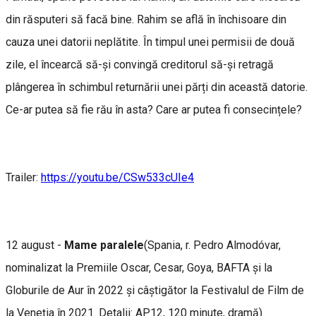
din răsputeri să facă bine. Rahim se află în închisoare din
cauza unei datorii neplătite. În timpul unei permisii de două
zile, el încearcă să-și convingă creditorul să-și retragă
plângerea în schimbul returnării unei părți din această datorie.
Ce-ar putea să fie rău în asta? Care ar putea fi consecințele?
Trailer:
https://youtu.be/CSw533cUIe4
12 august -
Mame paralele
(Spania, r. Pedro Almodóvar,
nominalizat la Premiile Oscar, Cesar, Goya, BAFTA și la
Globurile de Aur în 2022 și câștigător la Festivalul de Film de
la Veneția în 2021. Detalii: AP12, 120 minute, dramă).