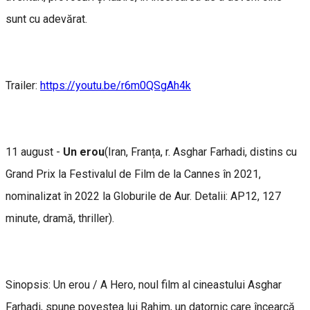
sunt cu adevărat.
Trailer:
https://youtu.be/r6m0QSgAh4k
11 august -
Un erou
(Iran, Franța, r. Asghar Farhadi, distins cu
Grand Prix la Festivalul de Film de la Cannes în 2021,
nominalizat în 2022 la Globurile de Aur. Detalii: AP12, 127
minute, dramă, thriller).
Sinopsis: Un erou / A Hero, noul film al cineastului Asghar
Farhadi, spune povestea lui Rahim, un datornic care încearcă