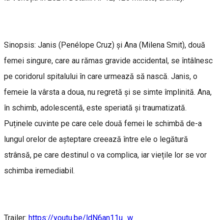
Sinopsis: Janis (Penélope Cruz) și Ana (Milena Smit), două
femei singure, care au rămas gravide accidental, se întâlnesc
pe coridorul spitalului în care urmează să nască. Janis, o
femeie la vârsta a doua, nu regretă și se simte împlinită. Ana,
în schimb, adolescentă, este speriată și traumatizată.
Puținele cuvinte pe care cele două femei le schimbă de-a
lungul orelor de așteptare creează între ele o legătură
strânsă, pe care destinul o va complica, iar viețile lor se vor
schimba iremediabil.
Trailer:
https://youtu.be/ldN6an11u_w