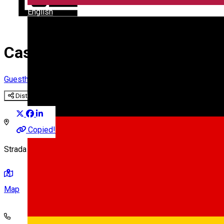
English
Casa Romană II ***
Guesthouse
Distribuie
Copied!
Strada Rotarilor 23, Sibiu
Map