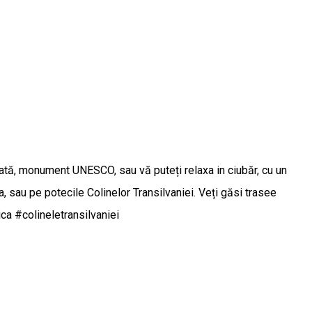
ficată, monument UNESCO, sau vă puteți relaxa in ciubăr, cu un
, sau pe potecile Colinelor Transilvaniei. Veți găsi trasee
ica #colineletransilvaniei