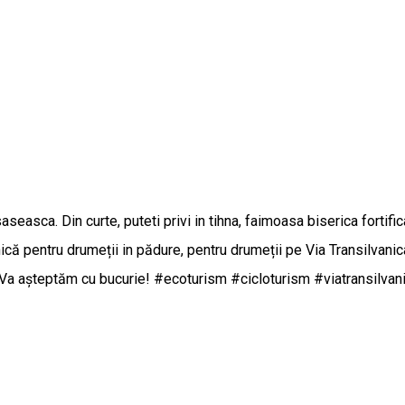
aseasca. Din curte, puteti privi in tihna, faimoasa biserica forti
ă pentru drumeții in pădure, pentru drumeții pe Via Transilvanica
. Va așteptăm cu bucurie! #ecoturism #cicloturism #viatransilvan