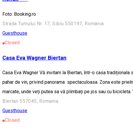
Foto: Booking.ro
Strada Turnului Nr. 17, Sibiu 550197, România
Guesthouse
Closed
Casa Eva Wagner Biertan
Casa Eva Wagner Vă invitam la Biertan, într-o casa tradiționala s
pahar de vin, privind panorama spectaculoasa. Zona este prielnic
marcate, unde veți putea sa vă plimbați pe jos sau cu bicicleta
Biertan 557045, Romania
Guesthouse
Closed