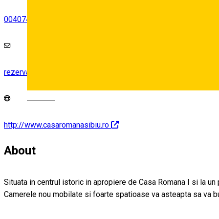
0040745545554
rezervari@casaromanasibiu.ro
Deutsch
http://www.casaromanasibiu.ro
About
Situata in centrul istoric in apropiere de Casa Romana I si la un
Camerele nou mobilate si foarte spatioase va asteapta sa va buc