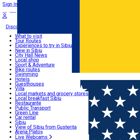
Sign In
Sign Up Free
Discover
What to visit
Tour Routes
Useful info
Experiences to try in Sibiu
Podcast
New in Sibiu
Culture
City Hall News
Activities & Adventure
Museums
Local shop
Churches
Sibiu artisans
Sport & Adventure
Parks, Zoo
Sibiul Verde
Bike routes
Accommodation
County of Sibiu
Public services
Swimming
Română
Education
Riding
Hotels
How do I get to Sibiu
Indoor activities
Guesthouses
Food, Drinks & Nightlife
Tourist Info
Loc de joacă indoor
Villa
Tour Guides
Loc de joacă outdoor
Hostels
Local markets and grocery stores
Guided tours
Ski
Motel
Local breakfast Sibiu
Transport & Parking
Publicații locale
Ice skating
Camping
Restaurante
Beauty salons
Yoga
Renting rooms
Pizza
Public Transport
Rooms for rent
Fast Food
Green Line
Live Webcams
Accommodation outside Sibiu
Coffee
Car rental
Sweets
Rent a bike
Sibiu
Pub, Bar
Scooter rentals
View of Sibiu from Gusterita
Night clubs
Taxi
Arena Platoș
Bakeries
Ride Sharing
Live Webcams
Home
Guesthouse
Casa Romană II ***