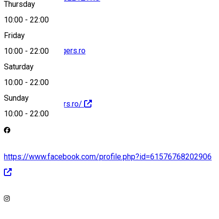
Thursday
10:00
-
22:00
Friday
contact@zyroburgers.ro
10:00
-
22:00
Saturday
10:00
-
22:00
Sunday
https://zyroburgers.ro/
10:00
-
22:00
https://www.facebook.com/profile.php?id=61576768202906