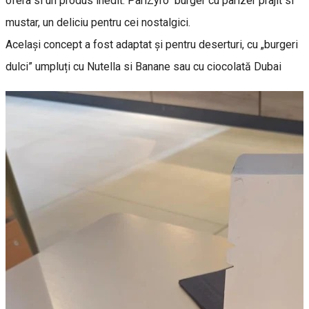
ofera si un produs inedit: PariZyro burger cu parizer prajit si
mustar, un deliciu pentru cei nostalgici.
Același concept a fost adaptat și pentru deserturi, cu „burgeri
dulci” umpluți cu Nutella si Banane sau cu ciocolată Dubai