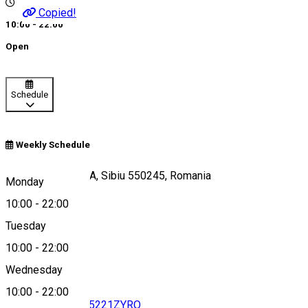
Copied!
10:00 - 22:00
Open
Schedule
Weekly Schedule
Strada Lector 1-3A, Sibiu 550245, Romania
Monday
10:00
-
22:00
Tuesday
Map
10:00
-
22:00
Wednesday
10:00
-
22:00
0752219976
•
075221ZYRO