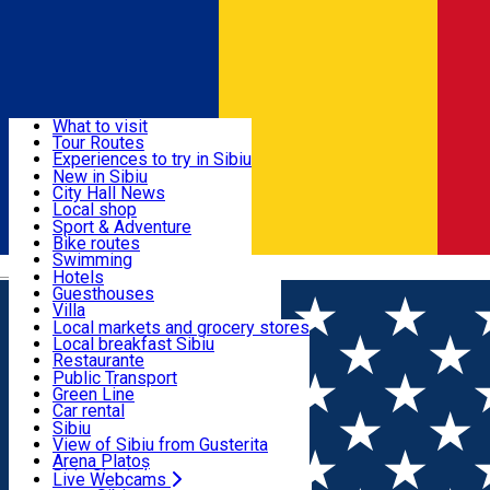
Sign In
Sign Up Free
Discover
What to visit
Tour Routes
Useful info
Experiences to try in Sibiu
Podcast
New in Sibiu
Culture
City Hall News
Activities & Adventure
Museums
Local shop
Churches
Sibiu artisans
Sport & Adventure
Parks, Zoo
Sibiul Verde
Bike routes
Accommodation
County of Sibiu
Public services
Swimming
Română
Education
Riding
Hotels
How do I get to Sibiu
Indoor activities
Guesthouses
Food, Drinks & Nightlife
Tourist Info
Loc de joacă indoor
Villa
Tour Guides
Loc de joacă outdoor
Hostels
Local markets and grocery stores
Guided tours
Ski
Motel
Local breakfast Sibiu
Transport & Parking
Publicații locale
Ice skating
Camping
Restaurante
Beauty salons
Yoga
Renting rooms
Pizza
Public Transport
Rooms for rent
Fast Food
Green Line
Live Webcams
Accommodation outside Sibiu
Coffee
Car rental
Sweets
Rent a bike
Sibiu
Pub, Bar
Scooter rentals
View of Sibiu from Gusterita
Night clubs
Taxi
Arena Platoș
Bakeries
Ride Sharing
Live Webcams
Home
Fast-Food
Zyro Burgers