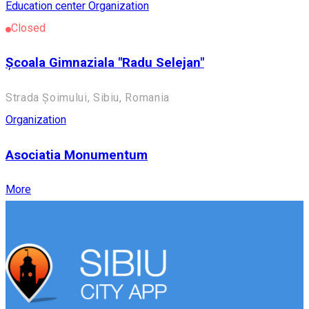
Education center
Organization
Closed
Școala Gimnaziala "Radu Selejan"
Strada Șoimului, Sibiu, Romania
Organization
Asociatia Monumentum
More