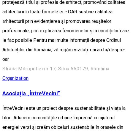
protejează titlul și profesia de arhitect, promovând calitatea
arhitecturii în toate formele ei. • OAR susține calitatea
arhitecturii prin evidențierea și promovarea reușitelor
profesionale, prin explicarea fenomenelor și a condițiilor care
le fac posibile Pentru mai multe informații despre Ordinul
Arhitecților din România, vă rugăm vizitați: oar.archi/despre-
oar
Strada Mitropoliei nr 17, Sibiu 550179, România
Organization
Asociația „ÎntreVecini”
ÎntreVecini este un proiect despre sustenabilitate și viața la
bloc. Aducem comunitățile urbane împreună cu ajutorul
energiei verzi și creăm obiceiuri sustenabile în orașele din