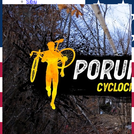
Parking tickets
Sibiu
Parking places
View of Sibiu from Gusterita
Electric vehicle charging points
Arena Platoș