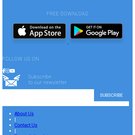
FREE DOWNLOAD
FOLLOW US ON
Subscribe
to our newsletter
About Us
|
Contact Us
|