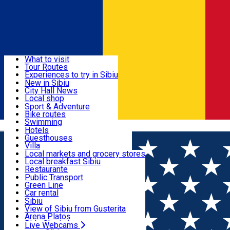
Sign In
Sign Up Free
Discover
What to visit
Tour Routes
Useful info
Experiences to try in Sibiu
Podcast
New in Sibiu
Culture
City Hall News
Activities & Adventure
Museums
Local shop
Churches
Sibiu artisans
Sport & Adventure
Parks, Zoo
Sibiul Verde
Bike routes
Accommodation
County of Sibiu
Public services
Swimming
Română
Education
Riding
Hotels
How do I get to Sibiu
Indoor activities
Guesthouses
Food, Drinks & Nightlife
Tourist Info
Loc de joacă indoor
Villa
Tour Guides
Loc de joacă outdoor
Hostels
Local markets and grocery stores
Guided tours
Ski
Motel
Local breakfast Sibiu
Transport & Parking
Publicații locale
Ice skating
Camping
Restaurante
Beauty salons
Yoga
Renting rooms
Pizza
Public Transport
Rooms for rent
Fast Food
Green Line
Live Webcams
Accommodation outside Sibiu
Coffee
Car rental
Sweets
Rent a bike
Sibiu
Pub, Bar
Scooter rentals
View of Sibiu from Gusterita
Night clubs
Taxi
Arena Platoș
Bakeries
Ride Sharing
Live Webcams
Home
Organization
Living Bike