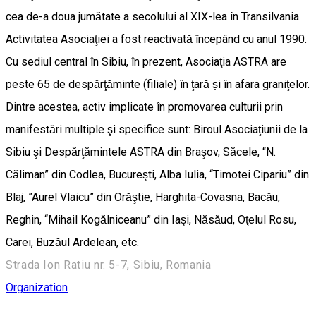
cea de-a doua jumătate a secolului al XIX-lea în Transilvania.
Activitatea Asociaţiei a fost reactivată începând cu anul 1990.
Cu sediul central în Sibiu, în prezent, Asociaţia ASTRA are
peste 65 de despărţăminte (filiale) în ţară și în afara graniţelor.
Dintre acestea, activ implicate în promovarea culturii prin
manifestări multiple şi specifice sunt: Biroul Asociaţiunii de la
Sibiu şi Despărţămintele ASTRA din Braşov, Săcele, “N.
Căliman” din Codlea, Bucureşti, Alba Iulia, “Timotei Cipariu” din
Blaj, ”Aurel Vlaicu” din Orăştie, Harghita-Covasna, Bacău,
Reghin, “Mihail Kogălniceanu” din Iaşi, Năsăud, Oţelul Rosu,
Carei, Buzăul Ardelean, etc.
Strada Ion Ratiu nr. 5-7, Sibiu, Romania
Organization