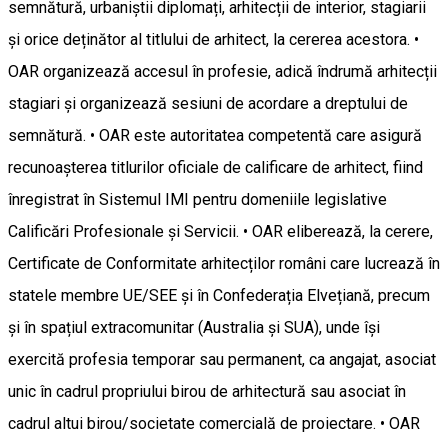
semnătură, urbaniștii diplomați, arhitecții de interior, stagiarii
și orice deținător al titlului de arhitect, la cererea acestora. •
OAR organizează accesul în profesie, adică îndrumă arhitecții
stagiari și organizează sesiuni de acordare a dreptului de
semnătură. • OAR este autoritatea competentă care asigură
recunoașterea titlurilor oficiale de calificare de arhitect, fiind
înregistrat în Sistemul IMI pentru domeniile legislative
Calificări Profesionale și Servicii. • OAR eliberează, la cerere,
Certificate de Conformitate arhitecților români care lucrează în
statele membre UE/SEE și în Confederația Elvețiană, precum
și în spațiul extracomunitar (Australia și SUA), unde își
exercită profesia temporar sau permanent, ca angajat, asociat
unic în cadrul propriului birou de arhitectură sau asociat în
cadrul altui birou/societate comercială de proiectare. • OAR