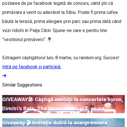
postarea de pe facebook legată de concurs, când știi că
primăvara a venit cu adevărat la Sibiu. Poate fi prima cafea
băută la terasă, prima alergare prin parc sau prima dată când
vezi ridichi în Piața Cibin. Spune-ne care e pentru tine
”vestitorul primăverii”. 💐
Extragem câștigătorul luni, 8 martie, cu random.org. Succes!
Intră pe facebook și participă:
Similar Suggestions
GIVEAWAY🎤 Câștigă invitații la concertele byron,
Dimitri's Bats, The Mono Jacks și E-an-na
Giveaway 🎬 Invitație dublă la avanpremiera