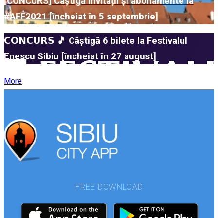
[CONCURS] Câștigă invitații și abonamente la
#AFF2021 [încheiat în 5 septembrie]
𝗖𝗢𝗡𝗖𝗨𝗥𝗦 🎵 Câștigă 6 bilete la Festivalul
Enescu Sibiu [încheiat în 27 august]
More
FREE DOWNLOAD