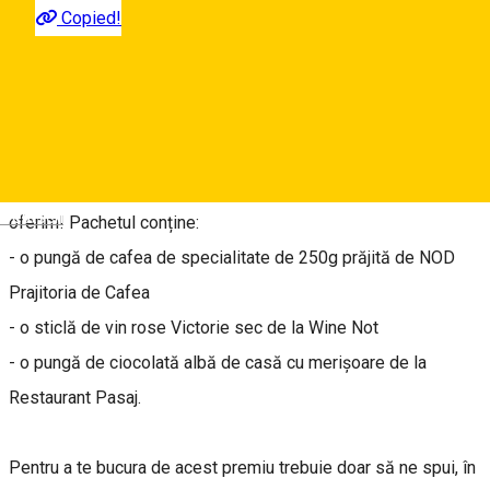
🌱 Primăvara a venit exact la timp, în sincronizare perfectă cu
Copied!
calendarul și sperăm să nu mai plece. Avem nevoie mai mult
ca oricând de optimism, voie bună și mult soare.
Prietenii noștri de la
Nod
,
Wine Not
și
Restaurant Pasaj
au
creat împreună cadoul perfect de 8 martie și ne ajută să vi-l
Deutsch
oferim! Pachetul conține:
- o pungă de cafea de specialitate de 250g prăjită de NOD
Prajitoria de Cafea
- o sticlă de vin rose Victorie sec de la Wine Not
- o pungă de ciocolată albă de casă cu merișoare de la
Restaurant Pasaj.
Pentru a te bucura de acest premiu trebuie doar să ne spui, în