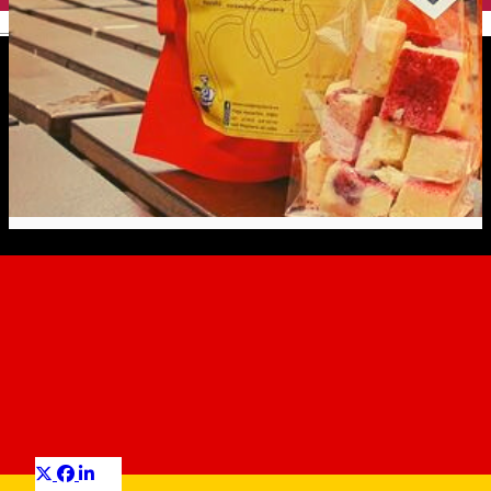
English
CONCURS: Care e pentru tine
vestitorul primăverii?
[încheiat în 8 martie 2021]
Contest
Distribuie
Câștigă cadoul de 8 martie perfect