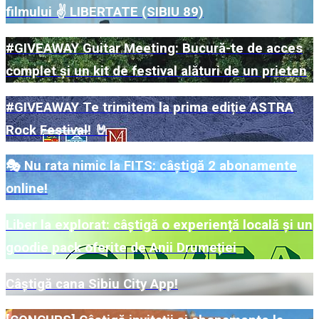
filmului ✌️ LIBERTATE (SIBIU 89)
#GIVEAWAY Guitar Meeting: Bucură-te de acces
complet și un kit de festival alături de un prieten
#GIVEAWAY Te trimitem la prima ediție ASTRA
Rock Festival! 🤘
🎭 Nu rata nimic la FITS: câștigă 2 abonamente
online!
Liber la explorat: câștigă o experiență locală și un
goodie pack oferite de Anii Drumeției
Câștigă cana Sibiu City App!