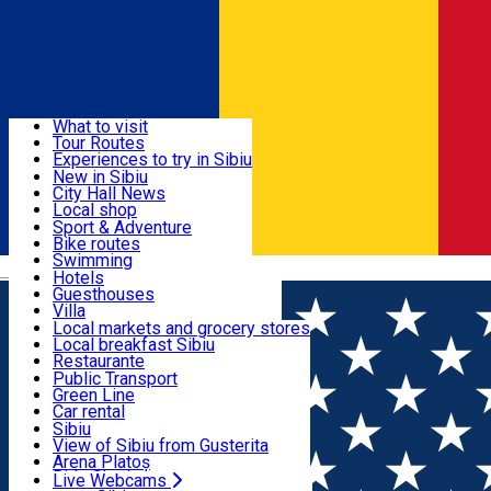
Sign In
Sign Up Free
Discover
What to visit
Tour Routes
Useful info
Experiences to try in Sibiu
Podcast
New in Sibiu
Culture
City Hall News
Activities & Adventure
Museums
Local shop
Churches
Sibiu artisans
Sport & Adventure
Parks, Zoo
Sibiul Verde
Bike routes
Accommodation
County of Sibiu
Public services
Swimming
Română
Education
Riding
Hotels
How do I get to Sibiu
Indoor activities
Guesthouses
Food, Drinks & Nightlife
Tourist Info
Loc de joacă indoor
Villa
Tour Guides
Loc de joacă outdoor
Hostels
Local markets and grocery stores
Guided tours
Ski
Motel
Local breakfast Sibiu
Transport & Parking
Publicații locale
Ice skating
Camping
Restaurante
Beauty salons
Yoga
Renting rooms
Pizza
Public Transport
Rooms for rent
Fast Food
Green Line
Live Webcams
Accommodation outside Sibiu
Coffee
Car rental
Sweets
Rent a bike
Sibiu
Pub, Bar
Scooter rentals
View of Sibiu from Gusterita
Night clubs
Taxi
Arena Platoș
Bakeries
Ride Sharing
Live Webcams
Home
Contest
CONCURS: Care e pentru tine vestitorul