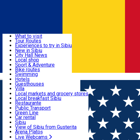
Sign In
Sign Up Free
Discover
What to visit
Tour Routes
Useful info
Experiences to try in Sibiu
Podcast
New in Sibiu
Culture
City Hall News
Activities & Adventure
Museums
Local shop
Churches
Sibiu artisans
Sport & Adventure
Parks, Zoo
Sibiul Verde
Bike routes
Accommodation
County of Sibiu
Public services
Swimming
Română
Education
Riding
Hotels
How do I get to Sibiu
Indoor activities
Guesthouses
Food, Drinks & Nightlife
Tourist Info
Loc de joacă indoor
Villa
Tour Guides
Loc de joacă outdoor
Hostels
Local markets and grocery stores
Guided tours
Ski
Motel
Local breakfast Sibiu
Transport & Parking
Publicații locale
Ice skating
Camping
Restaurante
Beauty salons
Yoga
Renting rooms
Pizza
Public Transport
Rooms for rent
Fast Food
Green Line
Live Webcams
Accommodation outside Sibiu
Coffee
Car rental
Sweets
Rent a bike
Sibiu
Pub, Bar
Scooter rentals
View of Sibiu from Gusterita
Night clubs
Taxi
Arena Platoș
Bakeries
Ride Sharing
Live Webcams
Home
Parking ticket spot
Automat parcare nr.10 -