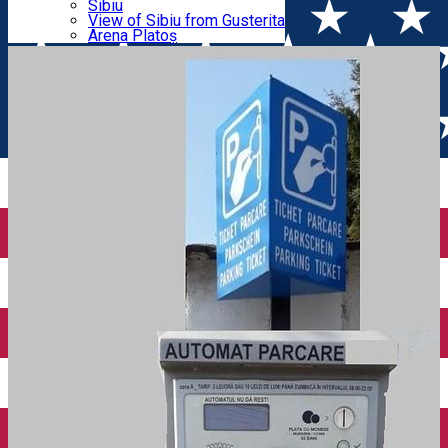
Parking tickets
Sibiu
Parking places
View of Sibiu from Gusterita
ZONA A
Electric vehicle charging points
Arena Platoș