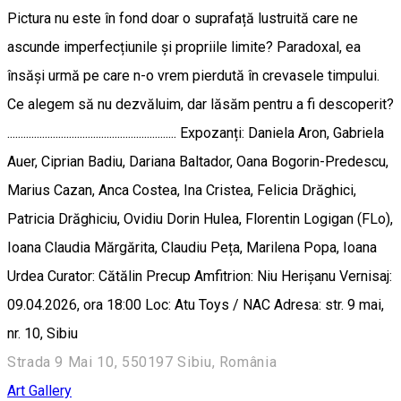
Pictura nu este în fond doar o suprafață lustruită care ne
ascunde imperfecțiunile și propriile limite? Paradoxal, ea
însăși urmă pe care n-o vrem pierdută în crevasele timpului.
Ce alegem să nu dezvăluim, dar lăsăm pentru a fi descoperit?
............................................................... Expozanți: Daniela Aron, Gabriela
Auer, Ciprian Badiu, Dariana Baltador, Oana Bogorin-Predescu,
Marius Cazan, Anca Costea, Ina Cristea, Felicia Drăghici,
Patricia Drăghiciu, Ovidiu Dorin Hulea, Florentin Logigan (FLo),
Ioana Claudia Mărgărita, Claudiu Peța, Marilena Popa, Ioana
Urdea Curator: Cătălin Precup Amfitrion: Niu Herișanu Vernisaj:
09.04.2026, ora 18:00 Loc: Atu Toys / NAC Adresa: str. 9 mai,
nr. 10, Sibiu
Strada 9 Mai 10, 550197 Sibiu, România
Art Gallery