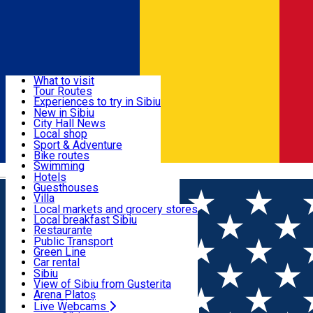
Sign In
Sign Up Free
Discover
What to visit
Tour Routes
Useful info
Experiences to try in Sibiu
Podcast
New in Sibiu
Culture
City Hall News
Activities & Adventure
Museums
Local shop
Churches
Sibiu artisans
Sport & Adventure
Parks, Zoo
Sibiul Verde
Bike routes
Accommodation
County of Sibiu
Public services
Swimming
Română
Education
Riding
Hotels
How do I get to Sibiu
Indoor activities
Guesthouses
Food, Drinks & Nightlife
Tourist Info
Loc de joacă indoor
Villa
Tour Guides
Loc de joacă outdoor
Hostels
Local markets and grocery stores
Guided tours
Ski
Motel
Local breakfast Sibiu
Transport & Parking
Publicații locale
Ice skating
Camping
Restaurante
Beauty salons
Yoga
Renting rooms
Pizza
Public Transport
Rooms for rent
Fast Food
Green Line
Live Webcams
Accommodation outside Sibiu
Coffee
Car rental
Sweets
Rent a bike
Sibiu
Pub, Bar
Scooter rentals
View of Sibiu from Gusterita
Night clubs
Taxi
Arena Platoș
Bakeries
Ride Sharing
Live Webcams
Home
Art Gallery
Dragoste Space