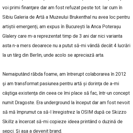
voi primi finanţare dar am fost refuzat peste tot. Iar cum în
Sibiu Galeria de Artă a Muzeului Brukenthal nu avea loc pentru
artiștii emergenți, am expus în București la Anca Poterașu
Glalery care m-a reprezentat timp de 3 ani dar nici varianta
asta n-a mers deoarece nu a putut să-mi vândă decât 4 lucrări
la un târg din Berlin, unde acolo se apreciază arta.
Nemaiputând răbda foame, am întrerupt colaborarea în 2012
şi am transformat pasiunea pentru artă și dorinţa de a-mi
câştiga existenţa din ceea ce îmi place să fac, într-un concept
numit Dragoste. Era underground la început dar am fost nevoit
să mă împrumut ca să-l înregistrez la OSIM după ce Skizzo
Skillz a încercat să-mi copieze ideea printând o duzină de
șepci. Şi aşa a devenit brand.