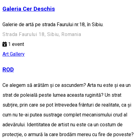
Galeria Cer Deschis
Galerie de artă pe strada Faurului nr.18, în Sibiu.
Strada Faurului 18, Sibiu, Romania
1
event
Art Gallery
ROD
Ce alegem să arătăm și ce ascundem? Arta nu este și ea un
strat de poleială peste lumea aceasta ruginită? Un strat
subțire, prin care se pot întrevedea frânturi de realitate, ca și
cum nu te-ai putea sustrage complet mecanismului crud al
adevărului. Identitatea de artist nu este ca un costum de
protecție, o armură la care brodăm mereu cu fire de poveste?