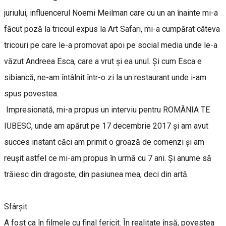
juriului, influencerul Noemi Meilman care cu un an înainte mi-a
făcut poză la tricoul expus la Art Safari, mi-a cumpărat câteva
tricouri pe care le-a promovat apoi pe social media unde le-a
văzut Andreea Esca, care a vrut și ea unul. Și cum Esca e
sibiancă, ne-am întâlnit într-o zi la un restaurant unde i-am
spus povestea.
Impresionată, mi-a propus un interviu pentru ROMÂNIA TE
IUBESC, unde am apărut pe 17 decembrie 2017 și am avut
succes instant căci am primit o groază de comenzi și am
reușit astfel ce mi-am propus în urmă cu 7 ani. Și anume să
trăiesc din dragoste, din pasiunea mea, deci din artă.
Sfârșit
A fost ca în filmele cu final fericit. În realitate însă, povestea