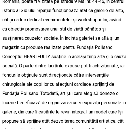
România, poate fi vizitată pe strada 9 Mai nr. 44-46, în centrul
istoric al Sibiului. Spațiul funcționează atât ca galerie de artă,
cât și ca loc dedicat evenimentelor și workshopurilor, având
ca obiectiv promovarea unui stil de viață sănătos și
susținerea cauzelor sociale. În incinta galeriei se află și un
magazin cu produse realizate pentru Fundația Polisano.
Conceptul HEARTFULLY susține în același timp arta și o cauză
socială. O parte dintre lucrările expuse pot fi achiziționate, iar
fondurile obținute sunt direcționate către intervențiile
chirurgicale ale copiilor cu afecțiuni cardiace sprijiniți de
Fundația Polisano. Totodată, artiștii care aleg să doneze o
lucrare beneficiază de organizarea unei expoziții personale în
galerie, din care încasările le revin integral, un model care își
propune să sprijine atât dezvoltarea comunității artistice, cât