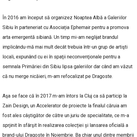
În 2016 am început să organizez Noaptea Albă a Galeriilor
Sibiu în parteneriat cu Asociația Ephemair pentru a promova
arta emergentă sibiană. Un timp mi-am neglijat brandul
implicându-mă mai mult decât trebuia într-un grup de artişti
locali, expunând cu ei în spaţii neconvenţionale pentru a
semnala Primăriei din Sibiu lipsa galeriilor dar când am văzut
că nu merge nicăieri, m-am refocalizat pe Dragoste.
Aşa se face că în 2017 m-am întors la Cluj ca să particip la
Zain Design, un Accelerator de proiecte la finalul căruia am
fost ales câștigător de către un juriu de specialitate, ce m-a
sprjinit în sfârşit în realizarea colecției și lansarea oficială a
brand-ului Dragoste în Noiembrie. Ba chiar unul dintre membrii