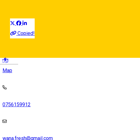
Event Organizer
Distribuie
Copied!
Sibiu, Romania
Deutsch
Map
0756159912
wana.fresh@gmail.com