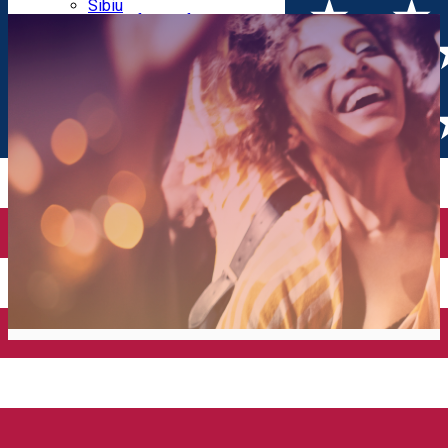
Parking tickets
Sibiu
Parking places
View of Sibiu from Gusterita
Electric vehicle charging points
Arena Platoș