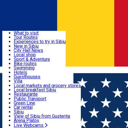
Sign In
Sign Up Free
Discover
What to visit
Tour Routes
Useful info
Experiences to try in Sibiu
Podcast
New in Sibiu
Culture
City Hall News
Activities & Adventure
Museums
Local shop
Churches
Sibiu artisans
Sport & Adventure
Parks, Zoo
Sibiul Verde
Bike routes
Accommodation
County of Sibiu
Public services
Swimming
Română
Education
Riding
Hotels
How do I get to Sibiu
Indoor activities
Guesthouses
Food, Drinks & Nightlife
Tourist Info
Loc de joacă indoor
Villa
Tour Guides
Loc de joacă outdoor
Hostels
Local markets and grocery stores
Guided tours
Ski
Motel
Local breakfast Sibiu
Transport & Parking
Publicații locale
Ice skating
Camping
Restaurante
Beauty salons
Yoga
Renting rooms
Pizza
Public Transport
Rooms for rent
Fast Food
Green Line
Live Webcams
Accommodation outside Sibiu
Coffee
Car rental
Sweets
Rent a bike
Sibiu
Pub, Bar
Scooter rentals
View of Sibiu from Gusterita
Night clubs
Taxi
Arena Platoș
Bakeries
Ride Sharing
Live Webcams
Home
Event Organizer
Ecstatic Dance Sibiu