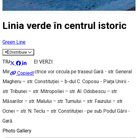
Linia verde în centrul istoric
Green Line
Distribuie
TRASEUL LINIEI VERZI:
Minibuzele electrice vor circula pe traseul Gară - str. General
Copied!
Magheru – str. Constituției – b-dul C. Coposu - Piața Unirii -
str. Tribunei – str. Mitropoliei – str. Al. Odobescu – str.
Măsarilor – str. Malului – str. Turnului – str. Faurului – str.
Ocnei – str. N. Teclu – str. Constituției - pe sub Podul Gării -
Gară.
Photo Gallery