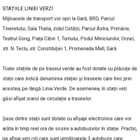
STAȚIILE LINIEI VERZI:
Mijloacele de transport vor opri la Gară, BRD, Parcul
Tineretului, Sala Thalia, zidul Cetății, Parcul Astra, Primărie,
Teatrul Gong, Piața Cibin 1, Turnului, Podul Miniciunilor, Ocnei,
str. N. Teclu, str. Constituției 1, Promenada Mall, Gară.
Toate stațiile de pe traseul verde au fost dotate cu plăcuțe de
stații care indică denumirea stației și traseele care trec prin
acestea, pe lângă Linia Verde. De asemenea, în stații veți
găsi afișat orarul de circulație a traseelor.
Șase dintre stații sunt dotate cu afișaje electronice care vor
arăta în timp real ora de sosire a autobuzelor în stație. Practic,
pe afișaj veți citi care sunt următoarele 3 autobuze care