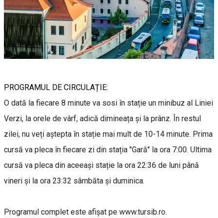
PROGRAMUL DE CIRCULAȚIE:
O dată la fiecare 8 minute va sosi în stație un minibuz al Liniei
Verzi, la orele de vârf, adică dimineața și la prânz. În restul
zilei, nu veți aștepta în stație mai mult de 10-14 minute. Prima
cursă va pleca în fiecare zi din stația "Gară" la ora 7:00. Ultima
cursă va pleca din aceeași stație la ora 22:36 de luni până
vineri și la ora 23:32 sâmbăta și duminica.
Programul complet este afișat pe www.tursib.ro.