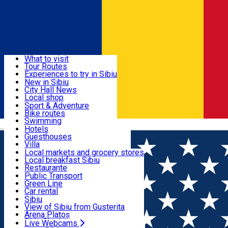
Sign In
Sign Up Free
Discover
What to visit
Tour Routes
Useful info
Experiences to try in Sibiu
Podcast
New in Sibiu
Culture
City Hall News
Activities & Adventure
Museums
Local shop
Churches
Sibiu artisans
Sport & Adventure
Parks, Zoo
Sibiul Verde
Bike routes
Accommodation
County of Sibiu
Public services
Swimming
Română
Education
Riding
Hotels
How do I get to Sibiu
Indoor activities
Guesthouses
Food, Drinks & Nightlife
Tourist Info
Loc de joacă indoor
Villa
Tour Guides
Loc de joacă outdoor
Hostels
Local markets and grocery stores
Guided tours
Ski
Motel
Local breakfast Sibiu
Transport & Parking
Publicații locale
Ice skating
Camping
Restaurante
Beauty salons
Yoga
Renting rooms
Pizza
Public Transport
Rooms for rent
Fast Food
Green Line
Live Webcams
Accommodation outside Sibiu
Coffee
Car rental
Sweets
Rent a bike
Sibiu
Pub, Bar
Scooter rentals
View of Sibiu from Gusterita
Night clubs
Taxi
Arena Platoș
Bakeries
Ride Sharing
Live Webcams
Home
Green Line
Linia verde în centrul istoric